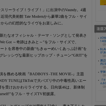
スリーライブ！ライブ！」に出演中のVaundy。4週
代美術館 Tate Modernから豪華2曲をフル・サイ
ンからの幻想的なライヴをお楽しみに。
ーマウスの新たなオフィシャル・テーマ・ソングとして発表さ
ii
14
 We Got ～奇跡はきみと～”をフル・サイズで、
（20
音楽チャートを席巻中の新曲“ちきゅーめいくあっぷ計画”を
BL
が決
、アグレッシヴな最新ヒップホップ・チューン“GRIT”を
（20
渡辺
月2
（20
宇賀
務める映画『BADBOYS -THE MOVIE-』主題
（20
『チ
CANDY TUNEはTikTokで大バズリ中の中毒性高いエー
んB
大反響を受けおかわりライヴする。日向坂46は、新体制
（20
urself!”をフル・サイズTV初披露。