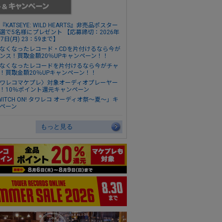
『KATSEYE: WILD HEARTS』非売品ポスター
選で5名様にプレゼント 【応募締切：2026年
17日(月) 23：59まで】
なくなったレコード・CDを片付けるなら今が
ンス！買取金額20％UPキャンペーン！！
なくなったレコードを片付けるなら今がチャ
！買取金額20％UPキャンペーン！！
ワレコマケプレ〉対象オーディオプレーヤー
！10％ポイント還元キャンペーン
WITCH ON! タワレコ オーディオ祭～夏～」キ
ペーン
もっと見る