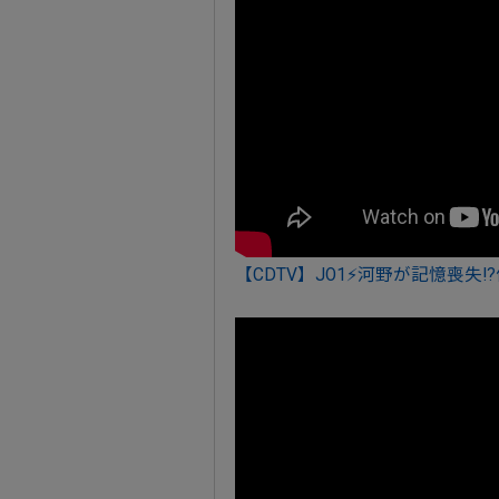
【CDTV】JO1⚡河野が記憶喪