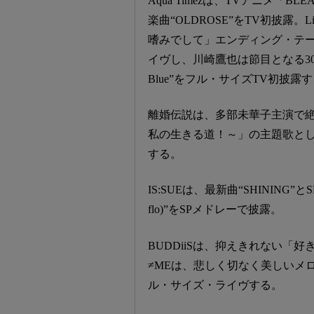
Aqua Timezは、TVアニメ「
楽曲“OLDROSE”をTV初披露。Li
嗜みでして」エンディング・テー
イヴし、川崎鷹也は節目となる3
Blue”をフル・サイズTV初披露
離婚伝説は、多部未華子主演で絶
私の生きる道！～」の主題歌とし
する。
IS:SUEは、最新曲“SHINING”とSNS
flo)”をSPメドレーで披露。
BUDDiiSは、抑えきれない「好
≠MEは、悲しく切なく美しいメ
ル・サイズ・ライヴする。