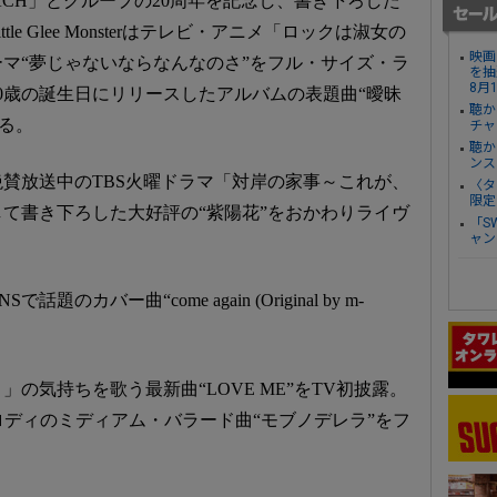
BLEACH」とグループの20周年を記念し、書き下ろした
ttle Glee Monsterはテレビ・アニメ「ロックは淑女の
映画
マ“夢じゃないならなんなのさ”をフル・サイズ・ラ
を抽
8月
0歳の誕生日にリリースしたアルバムの表題曲“曖昧
聴か
する。
チャ
聴か
ンス
賛放送中のTBS火曜ドラマ「対岸の家事～これが、
〈タ
限定
て書き下ろした大好評の“紫陽花”をおかわりライヴ
「S
ャン
で話題のカバー曲“come again (Original by m-
き」の気持ちを歌う最新曲“LOVE ME”をTV初披露。
ロディのミディアム・バラード曲“モブノデレラ”をフ