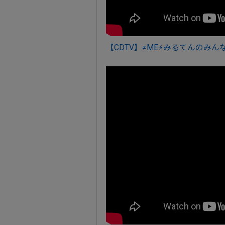
【CDTV】≠ME⚡みるてんのみ