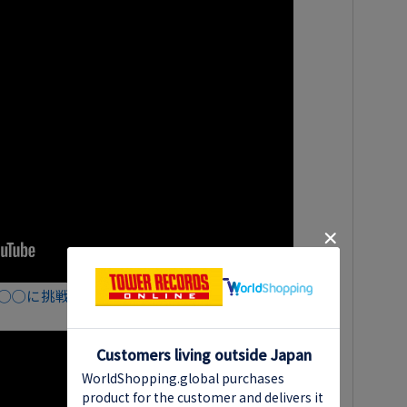
が◯◯に挑戦！【CDTV】