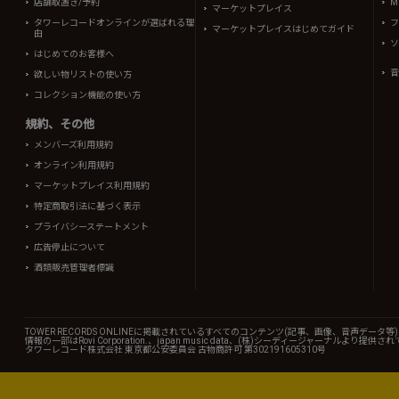
店舗取置き/予約
Mi
マーケットプレイス
タワーレコードオンラインが選ばれる理
フ
マーケットプレイスはじめてガイド
由
ソ
はじめてのお客様へ
音
欲しい物リストの使い方
コレクション機能の使い方
規約、その他
メンバーズ利用規約
オンライン利用規約
マーケットプレイス利用規約
特定商取引法に基づく表示
プライバシーステートメント
広告停止について
酒類販売管理者標識
TOWER RECORDS ONLINEに掲載されているすべてのコンテンツ(記事、画像、音声デ
情報の一部はRovi Corporation.、japan music data、(株)シーディージャーナルより提供
タワーレコード株式会社 東京都公安委員会 古物商許可 第302191605310号