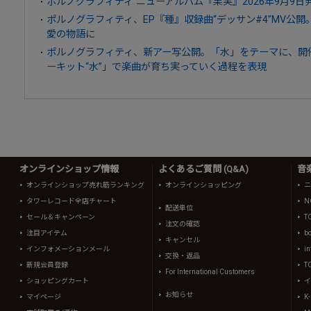
ポルノグラフィティ ニューアルバム『果実』2026年9月9日
ポルノグラフィティ、EP『種』収録曲“デッサン#4”MV公
愛の物語に
ポルノグラフィティ、新アー写公開。「水」をテーマに、開催
ーキット“水”」で楽曲が育ち実っていく過程を表現
オンラインショップ情報
よくあるご質問 (Q&A)
音
オンラインショップ売れ筋ランキング
オンラインショッピング
ニ
タワーレコード全店チャート
N
配送単位
セール＆キャンペーン
T
注文の確認
注目アイテム
b
キャンセル
インフォメーションメール
in
交換・返品
新規会員登録
T
For International Customers
ショッピングカート
イ
お知らせ
マイページ
K