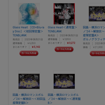
Glass Heart ［CD+Blu-ra
Glass Heart＜通常盤＞
因島・横浜ロマ
y Disc］＜初回限定盤＞
TENBLANK
ノ'24 ～解放区
TENBLANK
産限定盤A＞
発売日
2025年08月01日
ポルノグラフィ
通常価格
￥3,850
発売日
2025年08月01日
まとめてオフ
￥3,272
通常価格
￥6,050
発売日
2025年0
まとめてオフ
￥5,142
価格
￥21,000
因島・横浜ロマンスポル
因島・横浜ロマンスポル
ノ'24 ～解放区～＜初回生
ノ'24 ～解放区～＜通常盤
産限定盤B＞
B＞