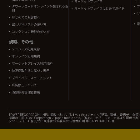
マーケットプレイス
タワーレコードオンラインが選ばれる理
フ
マーケットプレイスはじめてガイド
由
ソ
はじめてのお客様へ
音
欲しい物リストの使い方
コレクション機能の使い方
規約、その他
メンバーズ利用規約
オンライン利用規約
マーケットプレイス利用規約
特定商取引法に基づく表示
プライバシーステートメント
広告停止について
酒類販売管理者標識
TOWER RECORDS ONLINEに掲載されているすべてのコンテンツ(記事、画像、音声デ
情報の一部はRovi Corporation.、japan music data、(株)シーディージャーナルより提供
タワーレコード株式会社 東京都公安委員会 古物商許可 第302191605310号