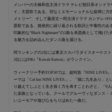
メンバーの大橋和也主演ドラマ テレビ朝日系オシドラ
イ」主題歌である、切なくエモーショナルな旋律に力
メトリー”、そして藤原丈一郎主演ドラマ カンテレ×F
題歌である、挑発的に繰り返される歌詞と中毒性のあ
印象的な“Black Nightmare”の2曲を表題曲として
る魅力を詰め込んだダンス曲を届ける。
同ランキングの2位には東京スカパラダイスオーケストラ『Ac
3位にはPiKi『Kawaii Kaiwai』がランクイン。
ウィークリー予約TOP30では、超特急『NINE LIVE
ーマは「Cat has NINE LIVES.」。「猫に九生あ
り越えてしぶとく生き抜く力を表すことわざと、「9
た楽曲となっている。クールでグルーヴィなダンス・
いユーモアや遊び心をちりばめた一曲だ。