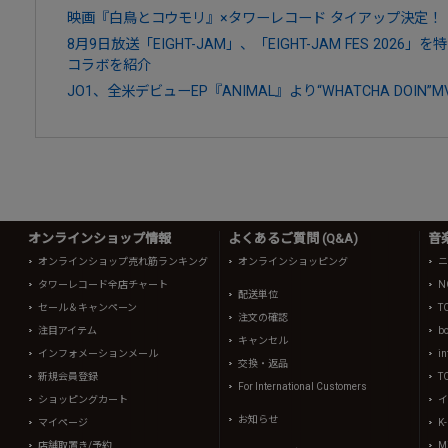
映画『白鳥とコウモリ』×タワーレコード タイアップ決定！
8月9日放送「EIGHT-JAM」、「EIGHT-JAM FES 20
コラボを紹介
JO1、全米デビューEP『ANIMAL』より“WHATCHA DOIN”
オンラインショップ情報
よくあるご質問 (Q&A)
音
オンラインショップ売れ筋ランキング
オンラインショッピング
ニ
タワーレコード全店チャート
N
配送単位
セール＆キャンペーン
T
注文の確認
注目アイテム
b
キャンセル
インフォメーションメール
in
交換・返品
新規会員登録
T
For International Customers
ショッピングカート
イ
お知らせ
マイページ
K
店舗取置き/予約
Mi