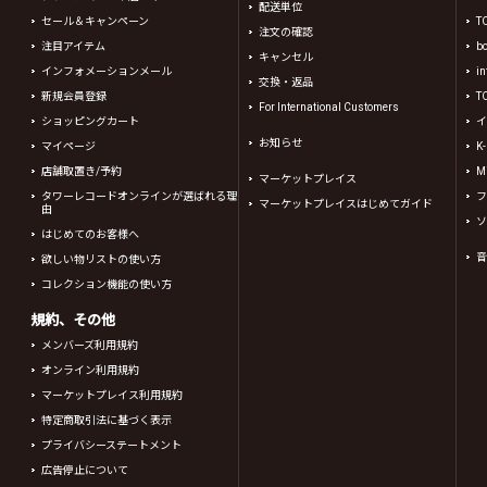
配送単位
セール＆キャンペーン
T
注文の確認
注目アイテム
b
キャンセル
インフォメーションメール
in
交換・返品
新規会員登録
T
For International Customers
ショッピングカート
イ
お知らせ
マイページ
K
店舗取置き/予約
Mi
マーケットプレイス
タワーレコードオンラインが選ばれる理
フ
マーケットプレイスはじめてガイド
由
ソ
はじめてのお客様へ
音
欲しい物リストの使い方
コレクション機能の使い方
規約、その他
メンバーズ利用規約
オンライン利用規約
マーケットプレイス利用規約
特定商取引法に基づく表示
プライバシーステートメント
広告停止について