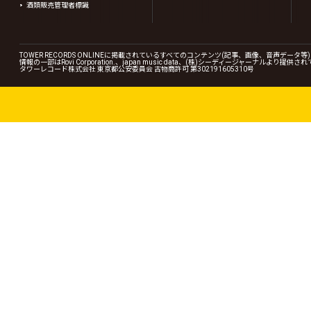
酒類販売管理者標識
TOWER RECORDS ONLINEに掲載されているすべてのコンテンツ(記事、画像、音声デ
情報の一部はRovi Corporation.、japan music data、(株)シーディージャーナルより提供
タワーレコード株式会社 東京都公安委員会 古物商許可 第302191605310号