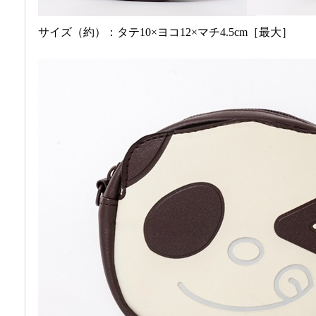
サイズ（約）：タテ10×ヨコ12×マチ4.5cm［最大］