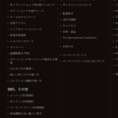
オンラインショップ売れ筋ランキング
オンラインショッピング
ニ
タワーレコード全店チャート
N
配送単位
セール＆キャンペーン
T
注文の確認
注目アイテム
b
キャンセル
インフォメーションメール
in
交換・返品
新規会員登録
T
For International Customers
ショッピングカート
イ
お知らせ
マイページ
K
店舗取置き/予約
Mi
マーケットプレイス
タワーレコードオンラインが選ばれる理
フ
マーケットプレイスはじめてガイド
由
ソ
はじめてのお客様へ
音
欲しい物リストの使い方
コレクション機能の使い方
規約、その他
メンバーズ利用規約
オンライン利用規約
マーケットプレイス利用規約
特定商取引法に基づく表示