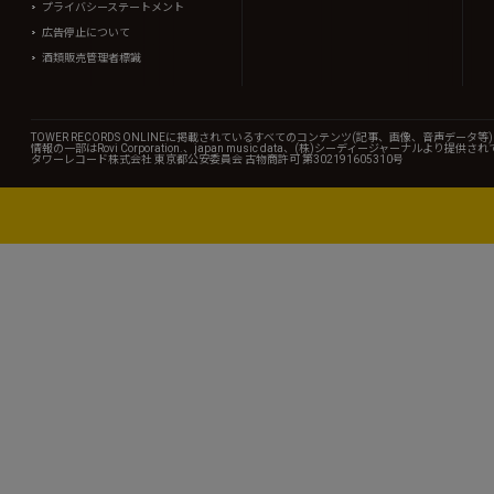
プライバシーステートメント
広告停止について
酒類販売管理者標識
TOWER RECORDS ONLINEに掲載されているすべてのコンテンツ(記事、画像、音声デ
情報の一部はRovi Corporation.、japan music data、(株)シーディージャーナルより提供
タワーレコード株式会社 東京都公安委員会 古物商許可 第302191605310号