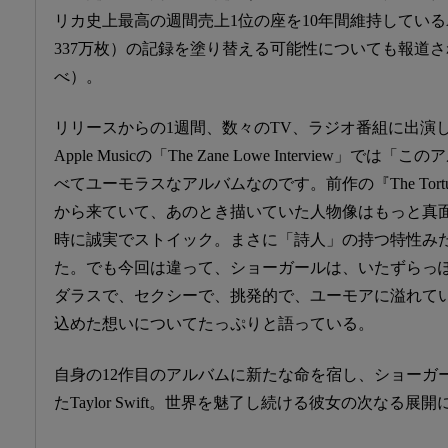
リカ史上最高の週間売上1位の座を10年間維持しているA
337万枚）の記録を塗り替える可能性についても報道されてい
べ）。
リリースからの1週間、数々のTV、ラジオ番組に出演して
Apple Musicの「The Zane Lowe Interview
べてユーモラスなアルバムなのです。前作の『The Tortured P
から来ていて、あのとき描いていた人物像はもっと真
時に誠実でストイック。まさに「詩人」の持つ特性み
た。でも今回は違って、ショーガールは、いたずらっ
ダラスで、セクシーで、挑発的で、ユーモアに溢れて
込めた想いについてたっぷりと語っている。
自身の12作目のアルバムに新たな命を宿し、ショーガ
たTaylor Swift。世界を魅了し続ける彼女の次なる展