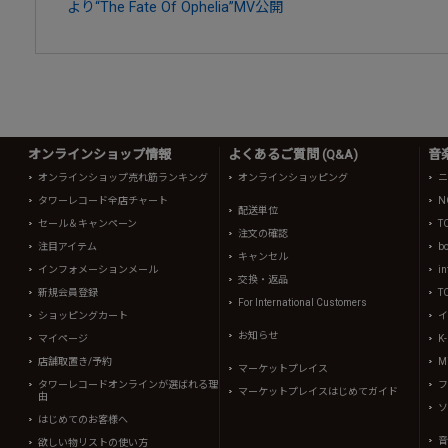
より“The Fate Of Ophelia”MV公開
オンラインショップ情報
よくあるご質問 (Q&A)
音
オンラインショップ売れ筋ランキング
オンラインショッピング
ニ
タワーレコード全店チャート
N
配送単位
セール＆キャンペーン
T
注文の確認
注目アイテム
b
キャンセル
インフォメーションメール
in
交換・返品
新規会員登録
T
For International Customers
ショッピングカート
イ
お知らせ
マイページ
K
店舗取置き/予約
Mi
マーケットプレイス
タワーレコードオンラインが選ばれる理
フ
マーケットプレイスはじめてガイド
由
ソ
はじめてのお客様へ
音
欲しい物リストの使い方