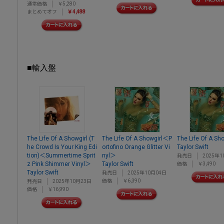
通常価格
￥5,280
まとめてオフ
￥4,488
■輸入盤
The Life Of A Showgirl (T
The Life Of A Showgirl＜P
The Life Of A Sho
he Crowd Is Your King Edi
ortofino Orange Glitter Vi
Taylor Swift
tion)＜Summertime Sprit
nyl＞
発売日
2025年1
z Pink Shimmer Vinyl＞
Taylor Swift
価格
￥3,490
Taylor Swift
発売日
2025年10月04日
価格
￥6,390
発売日
2025年10月23日
価格
￥16,990