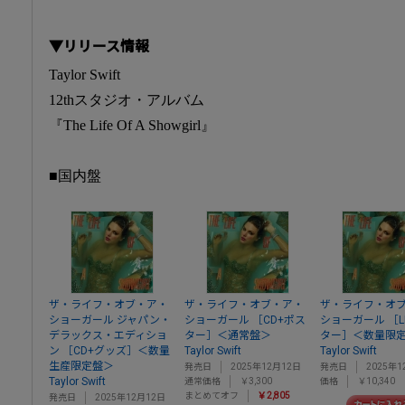
▼リリース情報
Taylor Swift
12thスタジオ・アルバム
『The Life Of A Showgirl』
■国内盤
ザ・ライフ・オブ・ア・
ザ・ライフ・オブ・ア・
ザ・ライフ・オ
ショーガール ジャパン・
ショーガール ［CD+ポス
ショーガール ［L
デラックス・エディショ
ター］＜通常盤＞
ター］＜数量限
ン ［CD+グッズ］＜数量
Taylor Swift
Taylor Swift
生産限定盤＞
発売日
2025年12月12日
発売日
2025年1
Taylor Swift
通常価格
￥3,300
価格
￥10,340
まとめてオフ
￥2,805
発売日
2025年12月12日