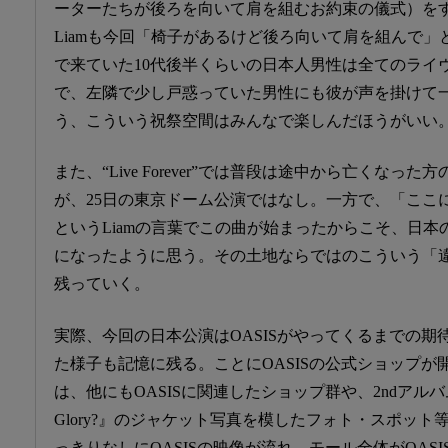
ーターたちが後ろを向いて肩を組むお約束の儀式）を
Liamも今回「椅子があるけど後ろ向いて肩を組んで」
で来ていた10代後半くらいの日本人男性は全てのライ
で、左隣で少し戸惑っていた男性にも彼が声を掛けて
う、こういう祝祭空間はみんなで楽しんだほうがいい
また、“Live Forever”では普段は途中から亡くなっ
が、25日の東京ドーム公演ではなし。一方で、「ここ
というLiamの言葉でこの曲が始まったからこそ、日本の“Liv
になったように思う。その土地ならではのこういう「
残っていく。
実際、今回の日本公演はOASISがやってくるまでの
た様子も記憶に残る。ことにOASISの公式ショップが開かれ
は、他にもOASISに関連したショップ群や、2ndアルバム『(What’
Glory?』のジャケット写真を模したフォト・スポッ
っきりなしにOASISの映像が流れ、モール全体がOASI