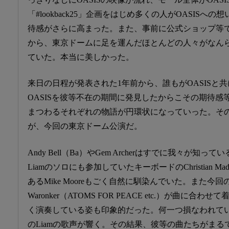
「#lookback25」企画をはじめ多くの人がOASIS
待感がさらに高まった。また、事前に公式ショップ等
から、東京ドームに足を運んだほとんどの人々がなんら
ていた。本当に美しかった。
来日の日程が発表された1年前から、誰もがOASISと
OASISを彼等不在の期間に発見したからこその期待感等
まつわるそれぞれの物語が円環状になっていった。そ
が、今回の東京ドーム公演だ。
Andy Bell（Ba）やGem Archerはすでに我々が
Liamのソロにも参加していたキーボードのChristian Mad
あるMike Mooreもごく自然に馴染んでいた。また今回
Waronker（ATOMS FOR PEACE etc.）が曲に
く演奏している姿も印象的だった。何一つ損なわれて
のLiamの歌声が響く。その結果、彼等の曲たちがま