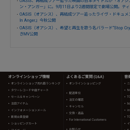
OASIS、再結成ツアー追った映画の日本タイトルが「オア
ン・アンガー」に。9月11日より2週間限定で劇場公開。テ
OASIS（オアシス）、再結成ツアー追ったライヴ・ドキュメンタリー
In Anger』今秋公開
OASIS（オアシス）、希望と再生を歌う名バラード“Stop Crying 
きMV公開
オンラインショップ情報
よくあるご質問 (Q&A)
音
オンラインショップ売れ筋ランキング
オンラインショッピング
ニ
タワーレコード全店チャート
N
配送単位
セール＆キャンペーン
T
注文の確認
注目アイテム
b
キャンセル
インフォメーションメール
in
交換・返品
新規会員登録
T
For International Customers
ショッピングカート
イ
お知らせ