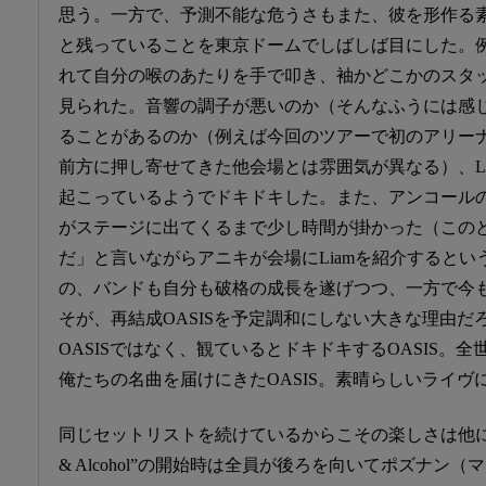
思う。一方で、予測不能な危うさもまた、彼を形作る
と残っていることを東京ドームでしばしば目にした。
れて自分の喉のあたりを手で叩き、袖かどこかのスタッ
見られた。音響の調子が悪いのか（そんなふうには感
ることがあるのか（例えば今回のツアーで初のアリー
前方に押し寄せてきた他会場とは雰囲気が異なる）、L
起こっているようでドキドキした。また、アンコールのNo
がステージに出てくるまで少し時間が掛かった（この
だ」と言いながらアニキが会場にLiamを紹介すると
の、バンドも自分も破格の成長を遂げつつ、一方で今も
そが、再結成OASISを予定調和にしない大きな理由だ
OASISではなく、観ているとドキドキするOASIS。
俺たちの名曲を届けにきたOASIS。素晴らしいライヴ
同じセットリストを続けているからこその楽しさは他にもあっ
& Alcohol”の開始時は全員が後ろを向いてポズナン