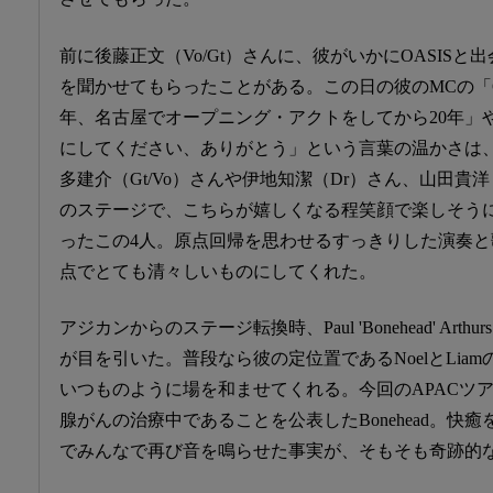
前に後藤正文（Vo/Gt）さんに、彼がいかにOASIS
を聞かせてもらったことがある。この日の彼のMCの「O
年、名古屋でオープニング・アクトをしてから20年」
にしてください、ありがとう」という言葉の温かさは
多建介（Gt/Vo）さんや伊地知潔（Dr）さん、山田貴洋
のステージで、こちらが嬉しくなる程笑顔で楽しそう
ったこの4人。原点回帰を思わせるすっきりした演奏
点でとても清々しいものにしてくれた。
アジカンからのステージ転換時、Paul 'Bonehead' Art
が目を引いた。普段なら彼の定位置であるNoelとLia
いつものように場を和ませてくれる。今回のAPACツ
腺がんの治療中であることを公表したBonehead。快
でみんなで再び音を鳴らせた事実が、そもそも奇跡的