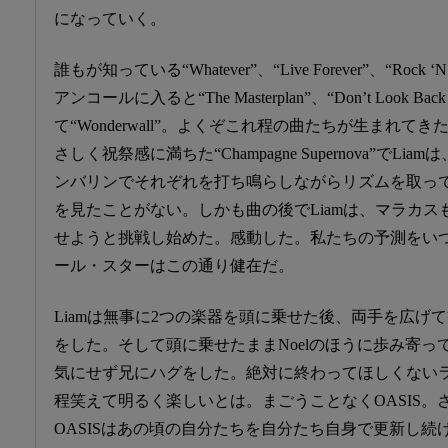
になっていく。
誰もが知っている“Whatever”、“Live Forever”、“Rock ‘
アンコールに入ると“The Masterplan”、“Don’t Look Back
て“Wonderwall”。よくぞこれ程の曲たちが生まれ
さしく祝祭感に満ちた“Champagne Supernova”でL
ンバリンでそれぞれを打ち鳴らしながらリズムを取っ
を見たことがない。しかも曲の後でLiamは、マラカ
せようと挑戦し始めた。感動した。私たちの予測をい
ール・スターはこの通り健在だ。
Liamは無事に2つの楽器を頭に乗せた後、両手を広げ
をした。そして頭に乗せたままNoelのほうに歩み寄
気にせず兄にハグをした。絶対に終わってほしくない
程笑えて明るく楽しいとは。まごうことなくOASIS。さ
OASISはあの頃の自分たちを自分たち自身で更新し