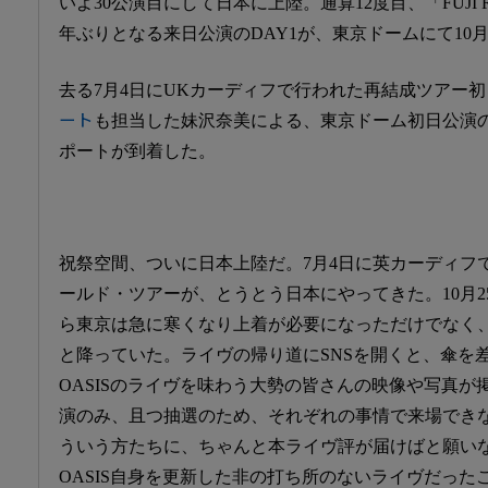
いよ30公演目にして日本に上陸。通算12度目、「FUJI ROCK
年ぶりとなる来日公演のDAY1が、東京ドームにて10月
去る7月4日にUKカーディフで行われた再結成ツアー
ート
も担当した妹沢奈美による、東京ドーム初日公演
ポートが到着した。
祝祭空間、ついに日本上陸だ。7月4日に英カーディフで
ールド・ツアーが、とうとう日本にやってきた。10月
ら東京は急に寒くなり上着が必要になっただけでなく
と降っていた。ライヴの帰り道にSNSを開くと、傘を
OASISのライヴを味わう大勢の皆さんの映像や写真
演のみ、且つ抽選のため、それぞれの事情で来場でき
ういう方たちに、ちゃんと本ライヴ評が届けばと願いなが
OASIS自身を更新した非の打ち所のないライヴだった