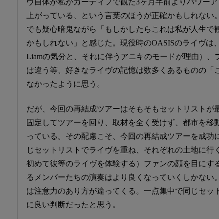
ヴ自体が私がカーディフで観た3ヶ月半前よりパワーア
上がっている、という言葉のほうが正確かもしれない
でも疑心暗鬼ながら「もしかしたらこれは私が人生で観
かもしれない」と感じた。現役時のOASISのライヴは
Liamの気分と、それに伴うアニキのモードが理由）
は違う等、好きなライヴの記憶は数多くあるものの「
なかったように思う。
だが、今回の再結成ツアーはそもそもセットリストが
固定してツアーを回り、取材を全く受けず、都市を移
っている。その配慮こそ、今回の再結成ツアーを成功
じセットリストでライヴを重ね、それぞれの土地に行
初めて彼等のライヴを体験する）ファンの顔を目にす
るメンバーたちの演奏はより良くなっていくしかない
は注意力のあり方が違ってくる。一点集中で同じセッ
に良い判断だったと思う。