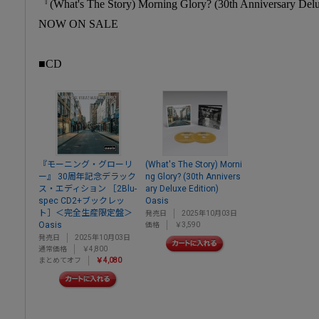
『(What's The Story) Morning Glory? (30th Anniversary Del
NOW ON SALE
■CD
『モーニング・グローリ
(What's The Story) Morni
ー』 30周年記念デラック
ng Glory? (30th Annivers
ス・エディション ［2Blu-
ary Deluxe Edition)
spec CD2+ブックレッ
Oasis
ト］＜完全生産限定盤＞
発売日
2025年10月03日
Oasis
価格
￥3,590
発売日
2025年10月03日
通常価格
￥4,800
まとめてオフ
￥4,080