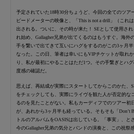
予定されていた18時30分ちょうど、今回の全てのツ
ピードメーターの映像と、「This is not a drill
出される。ついに、その時が来た！ SEとして使用される“Fuckin
れ始め、Gallagher兄弟が出てくるのはもうすぐ。
手を繋いで出てきて互いにハグをするのがこの3ヶ月
なった。この日、筆者は幸いにもVIPチケットが取れ
り、私が最初にやることはただ1つ。その手繋ぎとハグの際に
度感の確認だ。
思えば、再結成が実際にスタートしてからこのかた、S
をチェックしても、実際にライヴを観た人が否定的な
るのを見たことがない。私もカーディフでのツアー初
が、あれから3ヶ月半も経っている。そもそも「Don’t Belie
トルのアルバムをOASISは出している。「事実」、
今のGallagher兄弟の気分とバンドの演奏と、この