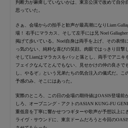
判断力が麻痺していないかは、東京公演で改めて自分
思っていた。
さぁ、会場からの拍手と歓声が最高潮になりLiam Galla
場！ 右手にマラカス、そして左手には兄 Noel Gallagh
掲げて歩いている。Noel自身は両手を上げ、その表
っ気のない、純粋な喜びの笑顔。肉眼ではっきり目撃
そしてLiamはマラカスをパッと落とし、両手でアニ
フェイクなんてとんでもない、見せかけの仲の良さで
し、やるぞ」という兄弟たちの気合注入の儀式だ。こ
予感のみ、そこにはあった。
実際のところ、この日の会場の期待値はOASIS登場
しろ、オープニング・アクトのASIAN KUNG-FU GE
重低音を丁寧に響かせつつギターや歌声が予想以上に
ライヴ・サウンドに、東京ドームだろうと今回のOAS
させてもらった。