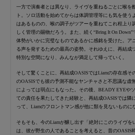
一方で演奏者とは異なり、ライヴを重ねるごとに喉を
ト。ソロ活動を始めてからは体調管理等にも気を使うようになっ
はあるものの、喉の調子がツアーを重ねてこれ程上り
しく管理の賜物だろう。また、続く“Bring It On Dow
体勢がいかに完璧なものであるかに感銘を受けた。ア
る声を発するための最高の姿勢。それゆえに、再結成
特別な空間になり、みんなが満足して帰っていく。
そして驚くことに、再結成OASISではLiamの存在感
のOASISでも彼の予測不能なヤンチャさと不思議な
によっては弱点にもなった。その後、BEADY EYEや
ての責任を果たしてきた経験と、再結成OASISでは
って、Liamのフロントマン感が他に類を見ないものに
そもそも、今のLiamが醸し出す「絶対にこのライヴ
は、彼が野生の人であることを考えると、昔のOASI