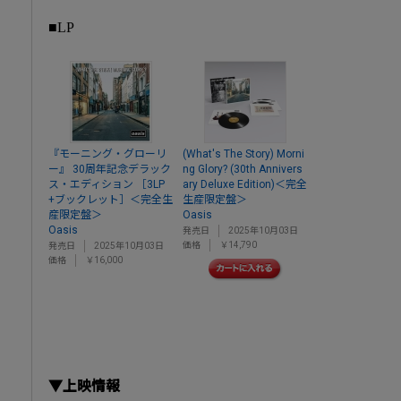
■LP
『モーニング・グローリ
(What's The Story) Morni
ー』 30周年記念デラック
ng Glory? (30th Annivers
ス・エディション ［3LP
ary Deluxe Edition)＜完全
+ブックレット］＜完全生
生産限定盤＞
産限定盤＞
Oasis
Oasis
発売日
2025年10月03日
価格
￥14,790
発売日
2025年10月03日
価格
￥16,000
▼上映情報