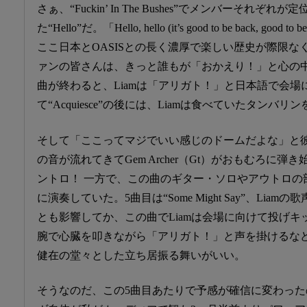
さぁ、“Fuckin’ In The Bushes”でメンバーそれ
た“Hello”だ。「Hello, hello (it’s good to be back, g
ここ日本とOASISとの長く濃厚で楽しい歴史が際限
ァンの皆さんは、きっと誰もが「おかえり！」と心の
曲が終わると、Liamは「アリガト！」と日本語で会場
て“Acquiesce”の後には、Liamは食べていたタン
そして「ここってマジでいい感じのドームだよな」と
の音が流れてきてGem Archer（Gt）がおもむろに弾き始めた
ントロ！ 一方で、この曲のギター・ソロやアウトロの部
に演奏していた。5曲目は“Some Might Say”、Li
とも影響してか、この曲でLiamは会場に向けて投げ
腕で心臓を叩きながら「アリガト！」と声を掛けるな
健在の堂々とした立ち居振る舞いがいい。
そうなのだ、この5曲目あたりで予感が確信に変わったの