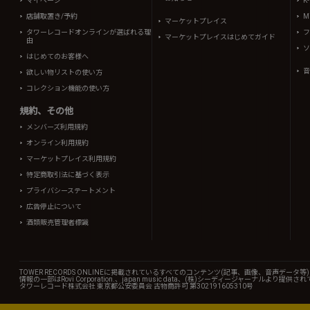
マイページ
K
店舗取置き/予約
Mi
マーケットプレイス
タワーレコードオンラインが選ばれる理
フ
マーケットプレイスはじめてガイド
由
ソ
はじめてのお客様へ
音
欲しい物リストの使い方
コレクション機能の使い方
規約、その他
メンバーズ利用規約
オンライン利用規約
マーケットプレイス利用規約
特定商取引法に基づく表示
プライバシーステートメント
広告停止について
酒類販売管理者標識
TOWER RECORDS ONLINEに掲載されているすべてのコンテンツ(記事、画像、音声デ
情報の一部はRovi Corporation.、japan music data、(株)シーディージャーナルより提供
タワーレコード株式会社 東京都公安委員会 古物商許可 第302191605310号