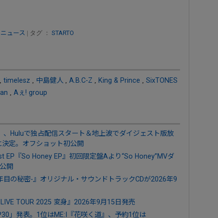
 ニュース
| タグ ：
STARTO
,
timelesz
,
中島健人
,
A.B.C-Z
,
King & Prince
,
SixTONES
pan
,
Aぇ! group
orld」、Huluで独占配信スタート＆地上波でダイジェスト版放
SON”に決定。オフショット初公開
st EP『So Honey EP』初回限定盤Aより“So Honey”MVダ
公開
年目の秘密-』オリジナル・サウンドトラックCDが2026年9
 LIVE TOUR 2025 変身』2026年9月15日発売
P30」発表。1位はME:I『花咲く道』、予約1位は