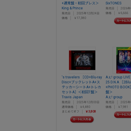
+通常盤・初回プレス＞
SixTONES
King & Prince
発売日
2026年
価格
￥6,666
発売日
2025年12月24日
価格
￥17,380
's travelers ［CD+Blu-ray
Aぇ! group LIV
Disc+ブックレットA+ス
25 D.N.A ［2Blu
テッカーシートA+トレカ
+PHOTO BO
セットA］＜初回T盤＞
盤＞
Travis Japan
Aぇ! group
発売日
2025年12月03日
発売日
2025年
通常価格
￥4,480
価格
￥7,981
まとめてオフ
￥3,808