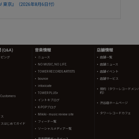
! 東京』（2026年8月6日付）
(Q&A)
音楽情報
店舗情報
ッピング
ニュース
店舗一覧
NO MUSIC, NO LIFE.
店舗ニュース
TOWER RECORDS ARTISTS
店舗イベント
bounce
店舗サービス
intoxicate
規約（タワーレコードメン
約）
TOWER PLUS+
l Customers
イントキブログ
渋谷店ホームページ
K-POPブログ
タワーレコードカフェ
Mikiki - music review site
イス
フィード一覧
イスはじめてガイド
ソーシャルメディア一覧
音楽情報データベース