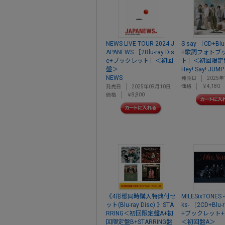
NEWS LIVE TOUR 2024 J
S say ［CD+Blu-
APANEWS ［2Blu-ray Dis
+歌詞フォトブ
c+ブックレット］＜初回
ト］＜初回限定
盤＞
Hey! Say! JUMP
NEWS
発売日
2025年
価格
￥4,180
発売日
2025年09月10日
価格
￥8,800
《4形態同時購入特典付セ
MILESixTONES -
ット(Blu-ray Disc) 》STA
ks- ［2CD+Blu-r
RRING＜初回限定盤A+初
+ブックレット
回限定盤B+STARRING盤
＜初回盤A＞