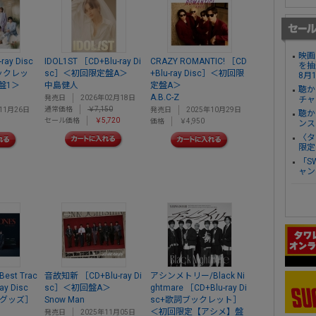
映画
ray Disc
IDOL1ST ［CD+Blu-ray Di
CRAZY ROMANTIC! ［CD
を抽
ックレッ
sc］＜初回限定盤A＞
+Blu-ray Disc］＜初回限
8月
盤1＞
中島健人
定盤A＞
聴か
A.B.C-Z
発売日
2026年02月18日
チャ
通常価格
￥7,150
11月26日
発売日
2025年10月29日
聴か
セール価格
￥5,720
価格
￥4,950
ンス
〈タ
限定
「S
ャン
Best Trac
音故知新 ［CD+Blu-ray Di
アシンメトリー/Black Ni
ay Disc
sc］＜初回盤A＞
ghtmare ［CD+Blu-ray Di
+グッズ］
Snow Man
sc+歌詞ブックレット］
＜初回限定【アシメ】盤
発売日
2025年11月05日