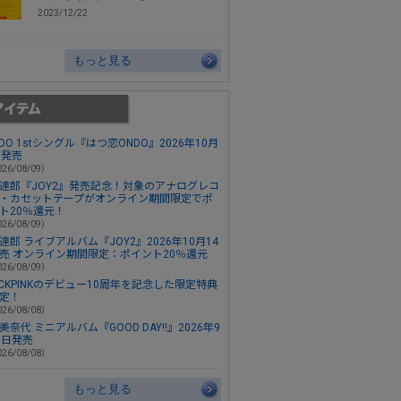
2023/12/22
もっと見る
ONDO 1stシングル『はつ恋ONDO』2026年10月
日発売
26/08/09）
達郎『JOY2』発売記念！対象のアナログレコ
・カセットテープがオンライン期間限定でポ
ト20％還元！
26/08/09）
達郎 ライブアルバム『JOY2』2026年10月14
売 オンライン期間限定：ポイント20％還元
26/08/09）
ACKPINKのデビュー10周年を記念した限定特典
定！
26/08/08）
美奈代 ミニアルバム『GOOD DAY!!』2026年9
3日発売
26/08/08）
もっと見る