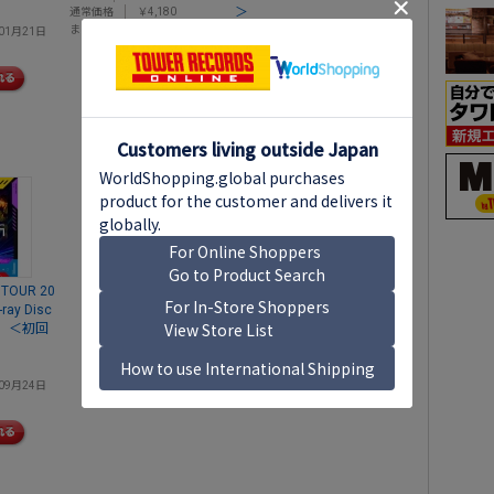
＞
通常価格
￥4,180
まとめてオフ
￥3,553
なにわ男子
01月21日
発売日
2025年09月03日
価格
￥1,650
E TOUR 20
-ray Disc
OK］＜初回
09月24日