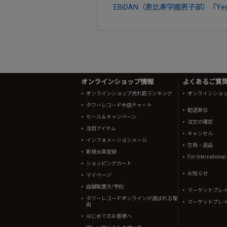
EBiDAN（恵比寿学園男子部）『Yes
オンラインショップ情報
よくあるご質問 
オンラインショップ売れ筋ランキング
オンラインショ
タワーレコード全店チャート
配送単位
セール＆キャンペーン
注文の確認
注目アイテム
キャンセル
インフォメーションメール
交換・返品
新規会員登録
For Internationa
ショッピングカート
お知らせ
マイページ
店舗取置き/予約
マーケットプレ
タワーレコードオンラインが選ばれる理
マーケットプレ
由
はじめてのお客様へ