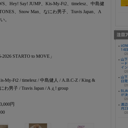
 Say! JUMP、Kis-My-Ft2、timelesz、中島健
SixTONES、Snow Man、なにわ男子、Travis Japan、A
しい。
ii
14
（20
2026 STARTO to MOVE」
山下
ード
イン
（20
山下
-My-Ft2 / timelesz / 中島健人 / A.B.C-Z / King &
日発
（20
なにわ男子 / Travis Japan / Aぇ! group
BL
が決
（20
000円
渡辺
月2
00
（20