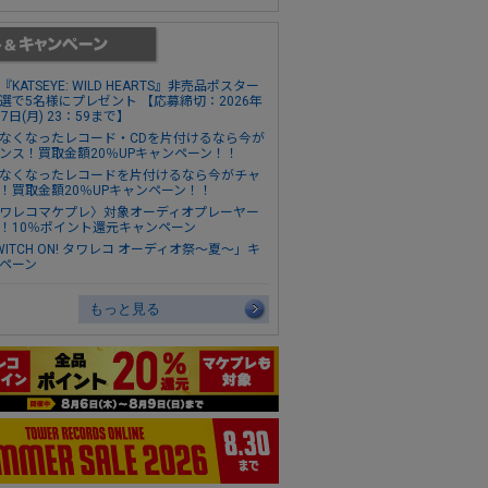
『KATSEYE: WILD HEARTS』非売品ポスター
選で5名様にプレゼント 【応募締切：2026年
17日(月) 23：59まで】
なくなったレコード・CDを片付けるなら今が
ンス！買取金額20％UPキャンペーン！！
なくなったレコードを片付けるなら今がチャ
！買取金額20％UPキャンペーン！！
ワレコマケプレ〉対象オーディオプレーヤー
！10％ポイント還元キャンペーン
WITCH ON! タワレコ オーディオ祭～夏～」キ
ペーン
もっと見る