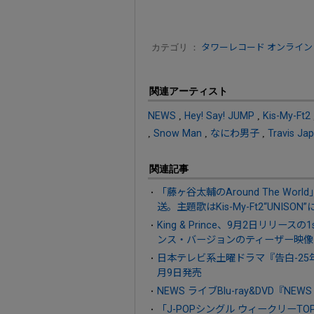
カテゴリ ：
タワーレコード オンライン
関連アーティスト
NEWS
,
Hey! Say! JUMP
,
Kis-My-Ft2
,
Snow Man
,
なにわ男子
,
Travis Ja
関連記事
「藤ヶ谷太輔のAround The W
送。主題歌はKis-My-Ft2“UNI
King & Prince、9月2日リリースの1
ンス・バージョンのティーザー映像
日本テレビ系土曜ドラマ『告白-25
月9日発売
NEWS ライブBlu-ray&DVD『NEWS
「J-POPシングル ウィークリーTO