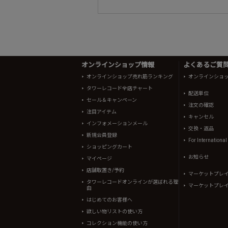
オンラインショップ情報
よくあるご質問 
オンラインショップ売れ筋ランキング
オンラインショ
タワーレコード全店チャート
配送単位
セール＆キャンペーン
注文の確認
注目アイテム
キャンセル
インフォメーションメール
交換・返品
新規会員登録
For Internationa
ショッピングカート
お知らせ
マイページ
店舗取置き/予約
マーケットプレ
タワーレコードオンラインが選ばれる理
マーケットプレ
由
はじめてのお客様へ
欲しい物リストの使い方
コレクション機能の使い方