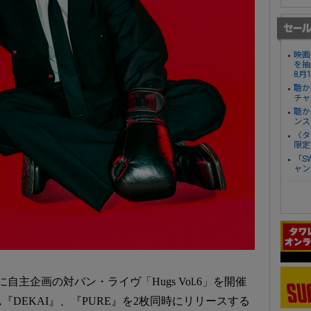
映画
を抽
8月
聴か
チャ
聴か
ンス
〈タ
限定
「S
ャン
自主企画の対バン・ライヴ「Hugs Vol.6」を開催
DEKAI』、『PURE』を2枚同時にリリースする