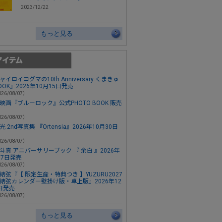
2023/12/22
もっと見る
ャイロイコグマの10th Anniversary くまきゅ
OOK』2026年10月15日発売
26/08/07）
映画『ブルーロック』公式PHOTO BOOK 販売
26/08/07）
 2nd写真集 『Ortensia』2026年10月30日
26/08/07）
斗真 アニバーサリーブック 『 余白 』2026年
月7日発売
26/08/07）
結弦『【 限定生産・特典つき 】YUZURU2027
結弦カレンダー壁掛け版・卓上版』2026年12
日発売
26/08/07）
もっと見る