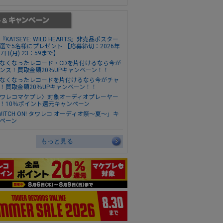
『KATSEYE: WILD HEARTS』非売品ポスター
選で5名様にプレゼント 【応募締切：2026年
17日(月) 23：59まで】
なくなったレコード・CDを片付けるなら今が
ンス！買取金額20％UPキャンペーン！！
なくなったレコードを片付けるなら今がチャ
！買取金額20％UPキャンペーン！！
ワレコマケプレ〉対象オーディオプレーヤー
！10％ポイント還元キャンペーン
WITCH ON! タワレコ オーディオ祭～夏～」キ
ペーン
もっと見る