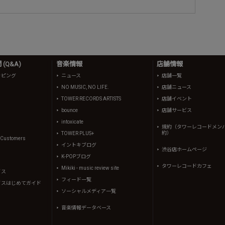
(Q&A)
音楽情報
店舗情報
ッピング
ニュース
店舗一覧
NO MUSIC, NO LIFE.
店舗ニュース
TOWER RECORDS ARTISTS
店舗イベント
bounce
店舗サービス
intoxicate
規約（タワーレコードメン
約）
TOWER PLUS+
l Customers
イントキブログ
渋谷店ホームページ
K-POPブログ
タワーレコードカフェ
Mikiki - music review site
イス
フィード一覧
イスはじめてガイド
ソーシャルメディア一覧
音楽情報データベース