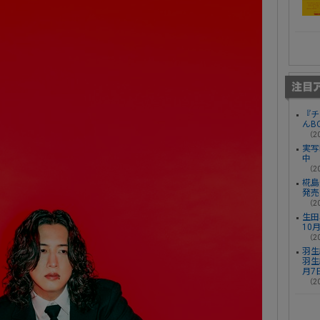
『チ
んB
（20
実写
中
（20
椛島光
発売
（20
生田
10
（20
羽生
羽生
月7
（20