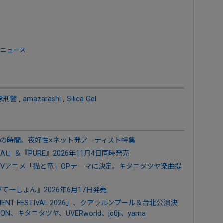
 ニュース
豚刑警
,
amazarashi
,
Silica Gel
の時間。夜好性×ネット発アーティスト特集
I』＆『PURE』2026年11月4日同時発売
日”がTVアニメ「猫と竜」OPテーマに決定。キタニタツヤ楽曲提
てーしょん』2026年6月17日発売
AINMENT FESTIVAL 2026」、クアラルンプール＆台北公演決
、キタニタツヤ、UVERworld、jo0ji、yama