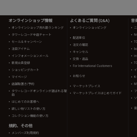
オンラインショップ情報
よくあるご質問 (Q&A)
音
オンラインショップ売れ筋ランキング
オンラインショッピング
ニ
タワーレコード全店チャート
N
配送単位
セール＆キャンペーン
T
注文の確認
注目アイテム
b
キャンセル
インフォメーションメール
in
交換・返品
新規会員登録
T
For International Customers
ショッピングカート
イ
お知らせ
マイページ
K
店舗取置き/予約
Mi
マーケットプレイス
タワーレコードオンラインが選ばれる理
フ
マーケットプレイスはじめてガイド
由
ソ
はじめてのお客様へ
音
欲しい物リストの使い方
コレクション機能の使い方
規約、その他
メンバーズ利用規約