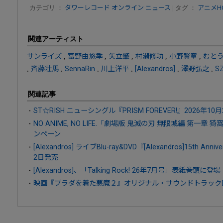
カテゴリ ：
タワーレコード オンライン ニュース
| タグ ：
アニメHOT
関連アーティスト
サンライズ
,
富野由悠季
,
矢立肇
,
村瀬修功
,
小野賢章
,
むと
,
斉藤壮馬
,
SennaRin
,
川上洋平
,
[Alexandros]
,
澤野弘之
,
S
関連記事
ST☆RISH ニューシングル『PRISM FOREVER!』2026年10
NO ANIME, NO LIFE.「劇場版 鬼滅の刃 無限城編 第一章 猗
ンペーン
[Alexandros] ライブBlu-ray&DVD『[Alexandros]15th Anni
2日発売
[Alexandros]、「Talking Rock! 26年7月号」表紙巻頭に登場
映画『プラダを着た悪魔２』オリジナル・サウンドトラック国内