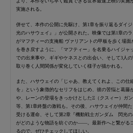
より、本作をいち早く鑑賞できる世界最速上映の実施が
実施される。
併せて、本作の公開に先駆け、第1章を振り返るダイ
光のハサウェイ』」が公開された。映像では第1章の
がマフティーの支掩船 ヴァリアントの甲板を歩く場面
を巻き戻すように、「マフティー」を名乗るハイジャッ
での出来事や、ギギやケネスとの出会い、そして3人
取り巻く人間関係が変化していく様子が描かれる。
また、ハサウェイの「じゃあ、教えてくれよ、この仕
を」という象徴的なセリフをはじめ、彼の苦悩と葛藤
や、レーンの登場をきっかけとしたΞ（クスィー）ガ
等、第1章終盤の激戦も。その後、ハサウェイが仲間
受ける運命、そして第2章『機動戦士ガンダム 閃光の
がどのような物語を紡ぐのか――。最新作へと繋がる
るので、ぜひチェックしてほしい。