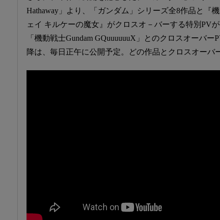
Hathaway」より、「ガンダム」シリーズ全8作品と『
ェイ キルケーの魔女』がクロスオ－バーする特別PV
「機動戦士Gundam GQuuuuuuX」とのクロスオーバ
降は、毎日正午に公開予定。どの作品とクロスオーバ