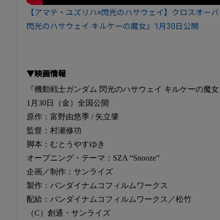
【アマテ・ユズリハ×閃光のハサウェイ】クロスオーバ
閃光のハサウェイ キルケーの魔女』1月30日公開
▼映画情報
『機動戦士ガンダム 閃光のハサウェイ キルケーの魔女
1月30日（金）全国公開
原作：富野由悠季 / 矢立肇
監督：村瀬修功
脚本：むとうやすゆき
オープニング・テーマ：SZA “Snooze”
企画／制作：サンライズ
製作：バンダイナムコフィルムワークス
配給：バンダイナムコフィルムワークス／松竹
（C）創通・サンライズ