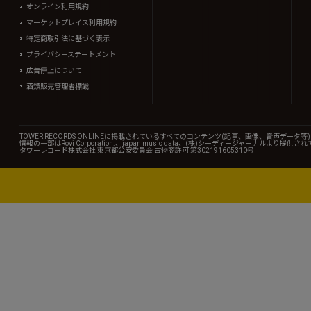
オンライン利用規約
マーケットプレイス利用規約
特定商取引法に基づく表示
プライバシーステートメント
広告停止について
酒類販売管理者標識
TOWER RECORDS ONLINEに掲載されているすべてのコンテンツ(記事、画像、音声デ
情報の一部はRovi Corporation.、japan music data、(株)シーディージャーナルより提供
タワーレコード株式会社 東京都公安委員会 古物商許可 第302191605310号