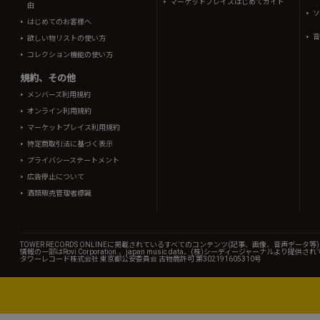
マーケットプレイスはじめてガイド
由
ソ
はじめてのお客様へ
音
欲しい物リストの使い方
コレクション機能の使い方
規約、その他
メンバーズ利用規約
オンライン利用規約
マーケットプレイス利用規約
特定商取引法に基づく表示
プライバシーステートメント
広告停止について
酒類販売管理者標識
TOWER RECORDS ONLINEに掲載されているすべてのコンテンツ(記事、画像、音声デ
情報の一部はRovi Corporation.、japan music data、(株)シーディージャーナルより提供
タワーレコード株式会社 東京都公安委員会 古物商許可 第302191605310号