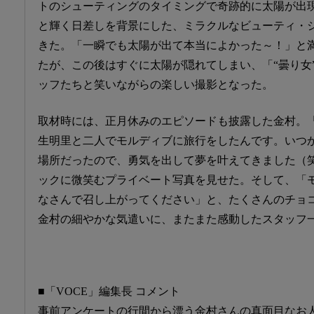
トのシューティングのタイミングで奇跡的に太陽が出
と輝く日差しを背景にした、ミラクルなビューティ・
きた。「一瞬でも太陽が出て本当によかった～！」と
たが、この後はすぐに太陽が隠れてしまい、「“曇り女
ッフたちと笑いながらの楽しい撮影となった。
取材時には、正月休みのエピソードも披露した金村。
生明里と二人でモルディブに旅行をしたんです。いつ
場所だったので、勇気を出して夢を叶えてきました（
ックに微笑むプライベート写真を見せた。そして、「
なさんで召し上がってください」と、たくさんのチョ
金村の細やかな気遣いに、またまた感動したスタッフ
■「VOCE」編集長 コメント
事前アンケートの行間から漂う金村さんの真面目なお