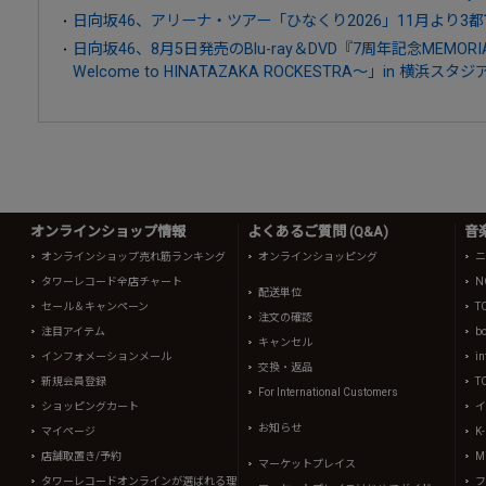
日向坂46、アリーナ・ツアー「ひなくり2026」11月より3
日向坂46、8月5日発売のBlu-ray＆DVD『7周年記念MEMORI
Welcome to HINATAZAKA ROCKESTRA～」in 横
オンラインショップ情報
よくあるご質問 (Q&A)
音
オンラインショップ売れ筋ランキング
オンラインショッピング
ニ
タワーレコード全店チャート
N
配送単位
セール＆キャンペーン
T
注文の確認
注目アイテム
b
キャンセル
インフォメーションメール
in
交換・返品
新規会員登録
T
For International Customers
ショッピングカート
イ
お知らせ
マイページ
K
店舗取置き/予約
Mi
マーケットプレイス
タワーレコードオンラインが選ばれる理
フ