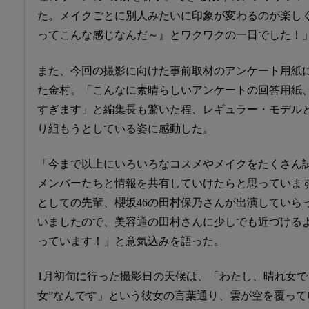
た。メイクごとに別人みたいに印象が変わるのが楽し
ってこんな感じなんだ～』とワクワクの一日でした！
また、今回の撮影に向けた事前取材のアンケート用紙
た金村。「こんなに素晴らしいアンケートの回答用紙
すぎます」と編集長も驚いた程、レギュラー・モデル
り組もうとしている姿に感動した。
「今まで以上にいろいろなコスメやメイクをたくさん試
メンバーたちと情報を共有していけたらと思っています
としての先輩、櫻坂46の田村保乃さんが出演していら
いましたので、美容通の田村さんに少しでも近づける
っています！」と意気込みを語った。
1月初旬に行った撮影日の天候は、「わたし、晴れ女で
女”なんです」という彼女の言葉通り、雲が空を覆っ