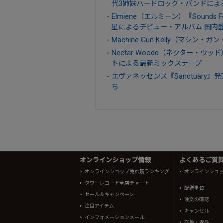
代3姉妹ハードロック・バンドによ
Elmiene（エルミーン）『Sounds
星によるデビュー・アルバム 国内盤には
Machine Gun Kelly（マシン・
Nectar Woode（ネクター・ウッ
トによる最新ミックステープ
エヴァネッセンス『Sanctuary
ち
オンラインショップ情報
よくあるご質問 
オンラインショップ売れ筋ランキング
オンラインショ
タワーレコード全店チャート
配送単位
セール＆キャンペーン
注文の確認
注目アイテム
キャンセル
インフォメーションメール
交換・返品