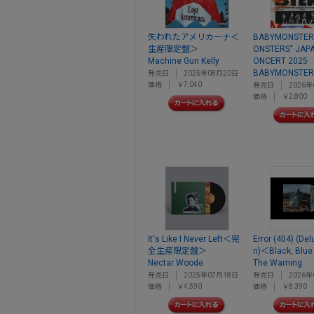
失われたアメリカーナ＜
BABYMONSTER 
生産限定盤＞
ONSTERS" JAPA
Machine Gun Kelly
ONCERT 2025
BABYMONSTER
発売日
2025年08月20日
価格
￥7,040
発売日
2026年
価格
￥2,800
It's Like I Never Left＜完
Error (404) (Del
全生産限定盤＞
n)＜Black, Blue
Nectar Woode
The Warning
発売日
2025年07月18日
発売日
2026年
価格
￥4,590
価格
￥8,390