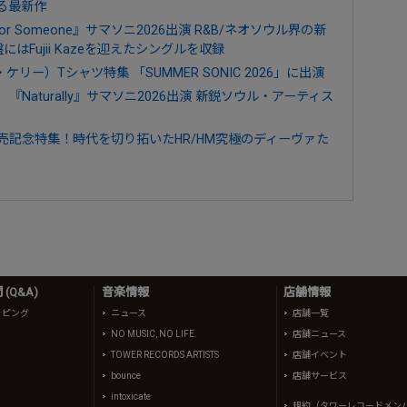
る最新作
 For Someone』サマソニ2026出演 R&B/ネオソウル界の新
Fujii Kazeを迎えたシングルを収録
ガン・ケリー）Tシャツ特集 「SUMMER SONIC 2026」に出演
ド）『Naturally』サマソニ2026出演 新鋭ソウル・アーティス
』発売記念特集！時代を切り拓いたHR/HM究極のディーヴァた
(Q&A)
音楽情報
店舗情報
ッピング
ニュース
店舗一覧
NO MUSIC, NO LIFE.
店舗ニュース
TOWER RECORDS ARTISTS
店舗イベント
bounce
店舗サービス
intoxicate
規約（タワーレコードメン