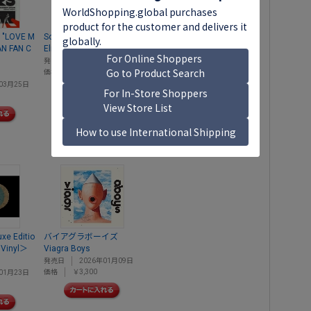
"LOVE M
Sounds For Someone
That's Showbiz Baby! Th
N FAN C
Elmiene
e Encore＜完全生産限定
盤/Gold Vinyl＞
発売日
2026年03月27日
Jade
価格
￥5,690
03月25日
発売日
2026年02月27日
価格
￥6,890
uxe Editio
バイアグラボーイズ
 Vinyl＞
Viagra Boys
発売日
2026年01月09日
価格
￥3,300
01月23日