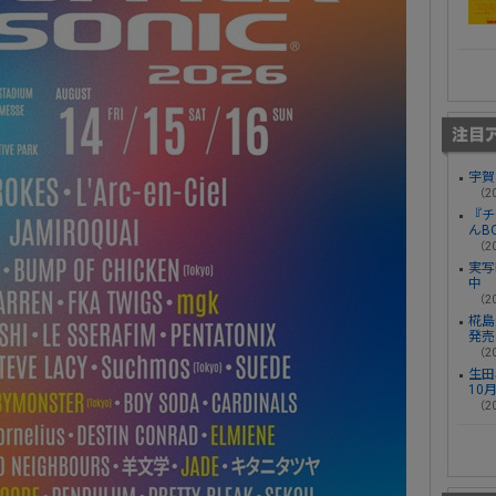
宇賀
（20
『チ
んB
（20
実写
中
（20
椛島光
発売
（20
生田
10
（20