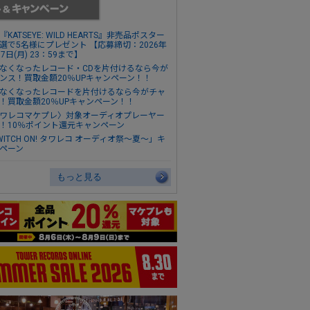
『KATSEYE: WILD HEARTS』非売品ポスター
選で5名様にプレゼント 【応募締切：2026年
17日(月) 23：59まで】
なくなったレコード・CDを片付けるなら今が
ンス！買取金額20％UPキャンペーン！！
なくなったレコードを片付けるなら今がチャ
！買取金額20％UPキャンペーン！！
ワレコマケプレ〉対象オーディオプレーヤー
！10％ポイント還元キャンペーン
WITCH ON! タワレコ オーディオ祭～夏～」キ
ペーン
もっと見る