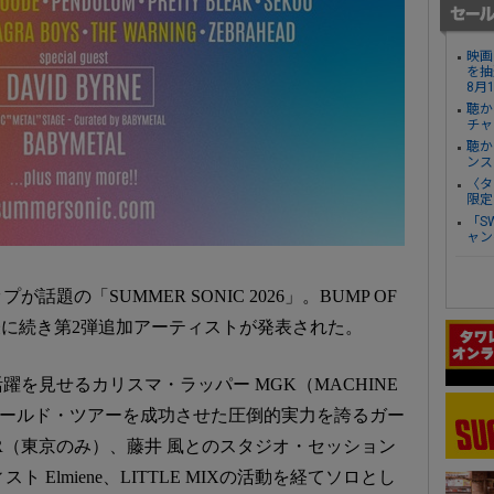
映画
を抽
8月
聴か
チャ
聴か
ンス
〈タ
限定
「S
ャン
題の「SUMMER SONIC 2026」。BUMP OF
の発表に続き第2弾追加アーティストが発表された。
を見せるカリスマ・ラッパー MGK（MACHINE
5年にワールド・ツアーを成功させた圧倒的実力を誇るガー
TER（東京のみ）、藤井 風とのスタジオ・セッション
 Elmiene、LITTLE MIXの活動を経てソロとし