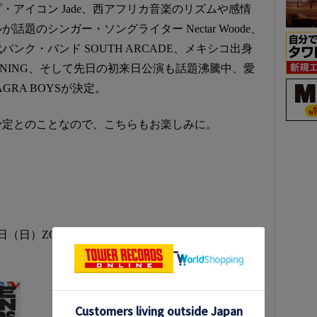
アイコン Jade、西アフリカ音楽のリズムや感情
題のシンガー・ソングライター Nectar Woode、
ンク・バンド SOUTH ARCADE、メキシコ出身
ARNING、そして先日の初来日公演も話題沸騰中、愛
GRA BOYSが決定。
予定とのことなので、こちらもお楽しみに。
6日（日）ZOZOマリンスタジアム＆幕張メッセ / 大