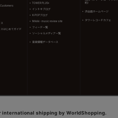
約）
TOWER PLUS+
l Customers
イントキブログ
渋谷店ホームページ
K-POPブログ
タワーレコードカフェ
Mikiki - music review site
イス
フィード一覧
イスはじめてガイド
ソーシャルメディア一覧
音楽情報データベース