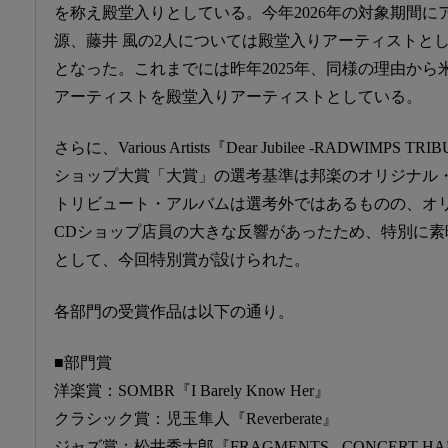
を称え殿堂入りとしている。今年2026年の対象期間
源、藤井 風の2人については殿堂入りアーティストと
となった。これまでには昨年2025年、同様の理由から米津玄師
アーティストを殿堂入りアーティストとしている。
さらに、Various Artists『Dear Jubilee -RADWIMP
ショップ大賞「大賞」の選考基準は邦楽のオリジナル
トリビュート・アルバムは選考外ではあるものの、オ
CDショップ店員の大きな反響があったため、特別に
として、今回特別賞が設けられた。
各部門の受賞作品は以下の通り。
■部門賞
洋楽賞：SOMBR『I Barely Know Her』
クラシック賞：児玉隼人『Reverberate』
ジャズ賞：松井秀太郎『FRAGMENTS - CONCERT HALL