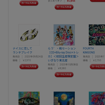
まとめてオフ
￥2,805
ナイスに恋して
らう゛・戦セーション
FOURTH
ランチブレイク
［CD+Blu-ray Disc+トレ
KiNGONS
カ］＜初回生産限定盤＞
発売日
2025年09月24日
発売日
2025年1
いぎなり東北産
価格
￥2,970
価格
￥2,750
発売日
2025年10月08日
価格
￥8,580