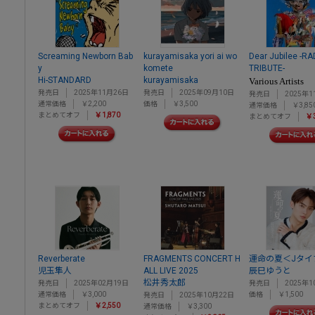
Screaming Newborn Bab
kurayamisaka yori ai wo
Dear Jubilee -R
y
komete
TRIBUTE-
Hi-STANDARD
kurayamisaka
Various Artists
発売日
2025年11月26日
発売日
2025年09月10日
発売日
2025年1
通常価格
￥2,200
価格
￥3,500
通常価格
￥3,85
まとめてオフ
￥1,870
まとめてオフ
￥3
Reverberate
FRAGMENTS CONCERT H
運命の夏＜Jタイ
児玉隼人
ALL LIVE 2025
辰巳ゆうと
松井秀太郎
発売日
2025年02月19日
発売日
2025年1
通常価格
￥3,000
価格
￥1,500
発売日
2025年10月22日
まとめてオフ
￥2,550
通常価格
￥3,300