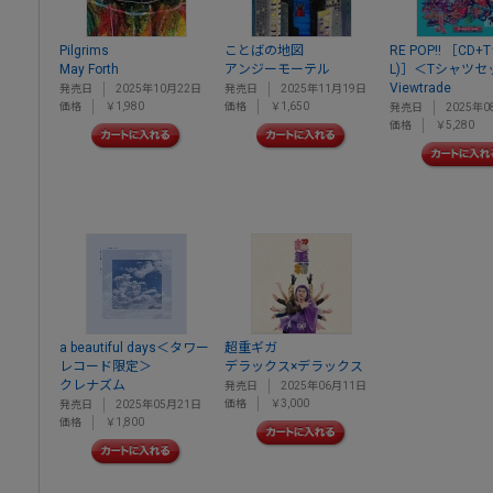
Pilgrims
ことばの地図
RE POP!! ［CD
May Forth
アンジーモーテル
L)］＜Tシャツセ
Viewtrade
発売日
2025年10月22日
発売日
2025年11月19日
価格
￥1,980
価格
￥1,650
発売日
2025年0
価格
￥5,280
a beautiful days＜タワー
超重ギガ
レコード限定＞
デラックス×デラックス
クレナズム
発売日
2025年06月11日
価格
￥3,000
発売日
2025年05月21日
価格
￥1,800