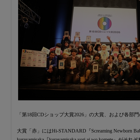
「第18回CDショップ大賞2026」の大賞、および各部
大賞「赤」にはHi-STANDARD『Screaming Newbor
kurayamisaka『kurayamisaka yori ai wo komete