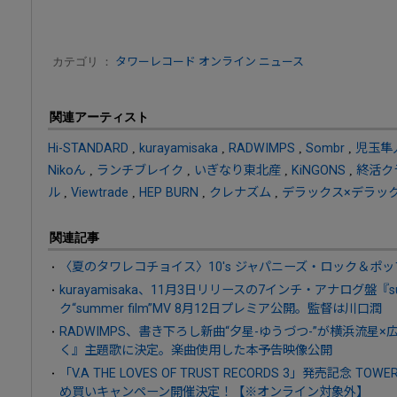
カテゴリ ：
タワーレコード オンライン ニュース
関連アーティスト
Hi-STANDARD
,
kurayamisaka
,
RADWIMPS
,
Sombr
,
児玉隼
Nikoん
,
ランチブレイク
,
いぎなり東北産
,
KiNGONS
,
終活ク
ル
,
Viewtrade
,
HEP BURN
,
クレナズム
,
デラックス×デラッ
関連記事
〈夏のタワレコチョイス〉10's ジャパニーズ・ロック＆ポッ
kurayamisaka、11月3日リリースの7インチ・アナログ盤『s
ク“summer film”MV 8月12日プレミア公開。監督は川口潤
RADWIMPS、書き下ろし新曲“夕星-ゆうづつ-”が横浜流
く』主題歌に決定。楽曲使用した本予告映像公開
「V.A THE LOVES OF TRUST RECORDS 3」発売記念 T
め買いキャンペーン開催決定！【※オンライン対象外】