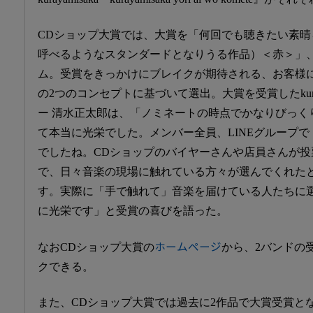
CDショップ大賞では、大賞を「何回でも聴きたい素晴
呼べるようなスタンダードとなりうる作品）＜赤＞」
ム。受賞をきっかけにブレイクが期待される、お客様
の2つのコンセプトに基づいて選出。大賞を受賞したkuray
ー 清水正太郎は、「ノミネートの時点でかなりびっく
て本当に光栄でした。メンバー全員、LINEグループ
でしたね。CDショップのバイヤーさんや店員さんが
で、日々音楽の現場に触れている方々が選んでくれた
す。実際に「手で触れて」音楽を届けている人たちに
に光栄です」と受賞の喜びを語った。
なおCDショップ大賞の
ホームページ
から、2バンドの
クできる。
また、CDショップ大賞では過去に2作品で大賞受賞と