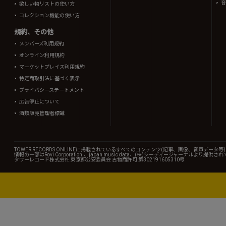
音
欲しい物リストの使い方
コレクション機能の使い方
規約、その他
メンバーズ利用規約
オンライン利用規約
マーケットプレイス利用規約
特定商取引法に基づく表示
プライバシーステートメント
広告停止について
酒類販売管理者標識
TOWER RECORDS ONLINEに掲載されているすべてのコンテンツ(記事、画像、音声デ
情報の一部はRovi Corporation.、japan music data、(株)シーディージャーナルより提供
タワーレコード株式会社 東京都公安委員会 古物商許可 第302191605310号