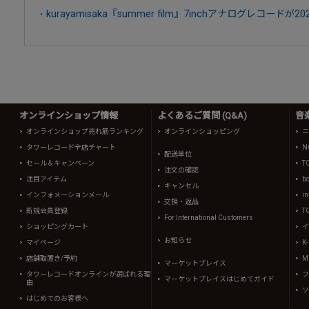
kurayamisaka『summer film』7inchアナログレコードが
オンラインショップ情報
よくあるご質問 (Q&A)
音
オンラインショップ売れ筋ランキング
オンラインショッピング
ニ
タワーレコード全店チャート
N
配送単位
セール＆キャンペーン
T
注文の確認
注目アイテム
b
キャンセル
インフォメーションメール
in
交換・返品
新規会員登録
T
For International Customers
ショッピングカート
イ
お知らせ
マイページ
K
店舗取置き/予約
Mi
マーケットプレイス
タワーレコードオンラインが選ばれる理
フ
マーケットプレイスはじめてガイド
由
ソ
はじめてのお客様へ