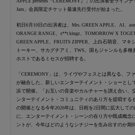
APPLE presents『CEREMONY』」の出演者全ライン
Jam」会員限定チケット最速先行受付が始まった。
初日6月10日の出演者は、Mrs. GREEN APPLE、AI
ORANGE RANGE、s**t kingz、TOMORROW X TO
GREEN APPLE、FRUITS ZIPPER、上白石萌音、
トーキー、サカグチアミ、TWS。国もジャンルも多種
ホストであるミセスが招聘する。
「CEREMONY」は、ライヴやフェスとは異なる、フ
が融合した、新しいエンターテイメント・ショーとして
浜で開催。「お互いの音楽やカルチャーを讃え合い、
ンターテイメント・コミュニティのあり方を提唱する
の開催となる今年2026年は、日程を2日間に拡大して
に、エンターテイメント・シーンの在り方や既成概念
ントが、今年はどのようなシナジーを生み出すのか期