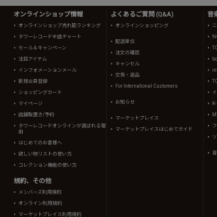
オンラインショップ情報
よくあるご質問 (Q&A)
音
オンラインショップ売れ筋ランキング
オンラインショッピング
ニ
タワーレコード全店チャート
N
配送単位
セール＆キャンペーン
T
注文の確認
注目アイテム
b
キャンセル
インフォメーションメール
in
交換・返品
新規会員登録
T
For International Customers
ショッピングカート
イ
お知らせ
マイページ
K
店舗取置き/予約
Mi
マーケットプレイス
タワーレコードオンラインが選ばれる理
フ
マーケットプレイスはじめてガイド
由
ソ
はじめてのお客様へ
音
欲しい物リストの使い方
コレクション機能の使い方
規約、その他
メンバーズ利用規約
オンライン利用規約
マーケットプレイス利用規約