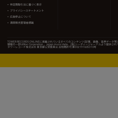
特定商取引法に基づく表示
プライバシーステートメント
広告停止について
酒類販売管理者標識
TOWER RECORDS ONLINEに掲載されているすべてのコンテンツ(記事、画像、音声デ
情報の一部はRovi Corporation.、japan music data、(株)シーディージャーナルより提供
タワーレコード株式会社 東京都公安委員会 古物商許可 第302191605310号