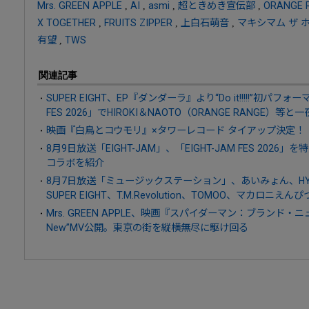
Mrs. GREEN APPLE
,
AI
,
asmi
,
超ときめき宣伝部
,
ORANGE 
X TOGETHER
,
FRUITS ZIPPER
,
上白石萌音
,
マキシマム ザ 
有望
,
TWS
関連記事
SUPER EIGHT、EP『ダンダーラ』より“Do it!!!!!”初パフ
FES 2026」でHIROKI＆NAOTO（ORANGE RANGE）等
映画『白鳥とコウモリ』×タワーレコード タイアップ決定！
8月9日放送「EIGHT-JAM」、「EIGHT-JAM FES 20
コラボを紹介
8月7日放送「ミュージックステーション」、あいみょん、HY、AT
SUPER EIGHT、T.M.Revolution、TOMOO、マカロニえん
Mrs. GREEN APPLE、映画『スパイダーマン：ブランド・
New”MV公開。東京の街を縦横無尽に駆け回る