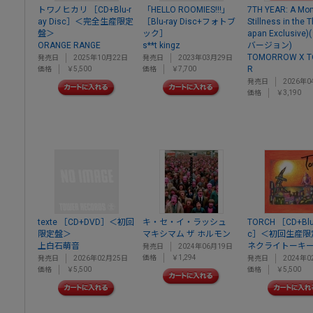
トワノヒカリ ［CD+Blu-r
「HELLO ROOMIES!!!」
7TH YEAR: A Mo
ay Disc］＜完全生産限定
［Blu-ray Disc+フォトブ
Stillness in the 
盤＞
ック］
apan Exclusiv
ORANGE RANGE
s**t kingz
バージョン)
TOMORROW X T
発売日
2025年10月22日
発売日
2023年03月29日
R
価格
￥5,500
価格
￥7,700
発売日
2026年0
価格
￥3,190
texte ［CD+DVD］＜初回
キ・セ・イ・ラッシュ
TORCH ［CD+Blu-
限定盤＞
マキシマム ザ ホルモン
c］＜初回生産限
上白石萌音
ネクライトーキ
発売日
2024年06月19日
価格
￥1,294
発売日
2026年02月25日
発売日
2024年0
価格
￥5,500
価格
￥5,500