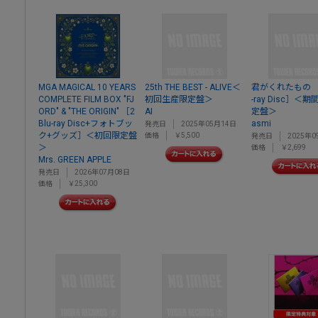
MGA MAGICAL 10 YEARS
25th THE BEST - ALIVE＜
君がくれたもの ［C
COMPLETE FILM BOX "FJ
初回生産限定盤＞
-ray Disc］＜
ORD" & "THE ORIGIN" ［2
AI
定盤＞
Blu-ray Disc+フォトブッ
asmi
発売日
2025年05月14日
ク+グッズ］＜初回限定盤
価格
￥5,500
発売日
2025年0
＞
価格
￥2,699
Mrs. GREEN APPLE
発売日
2026年07月08日
価格
￥25,300