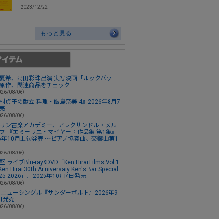
2023/12/22
もっと見る
夏希、蒔田彩珠出演 実写映画「ルックバッ
原作、関連商品をチェック
26/08/06）
村貞子の献立 料理・飯島奈美 4』2026年8月7
売
26/08/06）
リン古楽アカデミー、アレクサンドル・メル
フ 『エミーリエ・マイヤー：作品集 第1集』
26年10月上旬発売 ～ピアノ協奏曲、交響曲第1
26/08/06）
 ライブBlu-ray&DVD『Ken Hirai Films Vol.1
en Hirai 30th Anniversary Ken's Bar Special
2025-2026」』2026年10月7日発売
26/08/06）
 ニューシングル『サンダーボルト』2026年9
日発売
26/08/06）