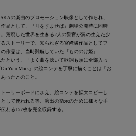
E and ASKAの楽曲のプロモーション映像として作られ、
」作品として、『耳をすませば』劇場公開時に同時
。荒廃した世界を生きる2人の警官が翼の生えた少
するストーリーで、知られざる宮﨑駿作品としてフ
この作品は、当時難航していた『もののけ姫』
られたという。「よく曲を聴いて歌詞も頭に全部入っ
 Your Mark』の絵コンテを丁寧に描くことは「お
もあったとのこと。
ストーリーボードに加え、絵コンテを拡大コピーし
ドとして使われる等、演出の指示のために様々な手
伝わる157枚を完全収録する。