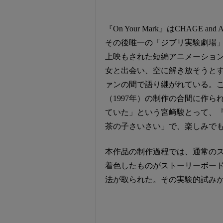
『On Your Mark』はCHAG
その後唯一の「ジブリ実験劇場
上映もされた短編アニメーション
女と出会い、空に解き放そうと
ァンの間で語り継がれている。
（1997年）の制作の合間に作
ていた」という宮﨑駿とって、『On
茶の子さいさい」で、楽しみで
本作品の制作過程では、通常の
着色したものがストーリーボー
法が取られた。その実験的試みが