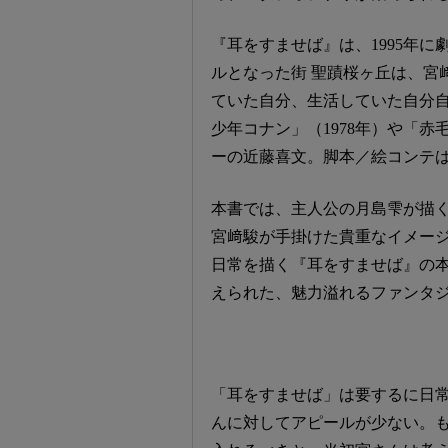
『耳をすませば』は、1995年
ルとなった街 聖蹟桜ヶ丘は、宮
ていた自分、生活していた自分
少年コナン」（1978年）や「赤
ーの近藤喜文。脚本／絵コンテ
本書では、主人公の月島雫が描
宮﨑駿が手掛けた貴重なイメージ
日常を描く『耳をすませば』の
えられた、魅力溢れるファンタ
「耳をすませば」は要するに日
んに対してアピールが少ない。