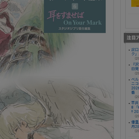
出口
ク」
（20
『沢
日発
（20
ベル
ニコ
20
番
（20
平井堅
8 「K
!! 
（20
優里
月2
（20