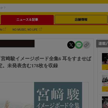
ニュース＆記事
店舗情報
ki
NO MUSIC, NO LIFE.
宮﨑駿イメージボード全集6 耳をすませば
売決定。未発表含む178枚を収録