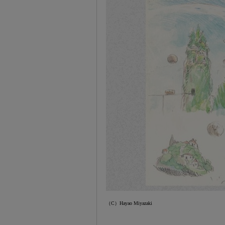
（C）Hayao Miyazaki