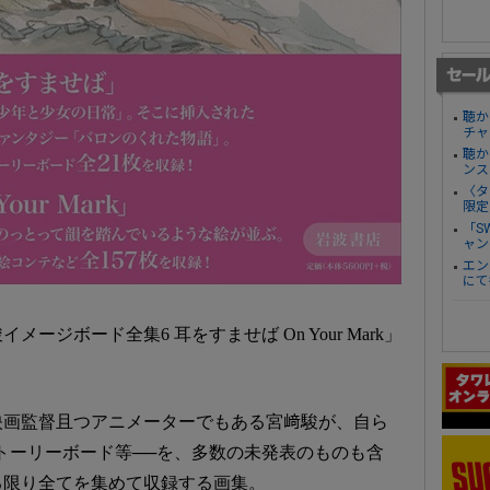
聴か
チャ
聴か
ンス
〈タ
限定
「S
ャン
エン
にて
ジボード全集6 耳をすませば On Your Mark」
映画監督且つアニメーターでもある宮﨑駿が、自ら
トーリーボード等──を、多数の未発表のものも含
る限り全てを集めて収録する画集。