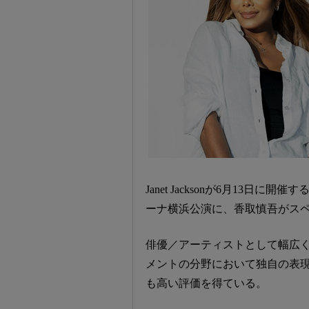
Janet Jacksonが6月13日に開催
ーナ横浜公演に、香取慎吾がス
俳優／アーティストとして幅広
メントの分野において独自の表
も高い評価を得ている。