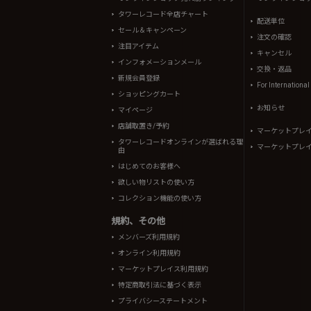
タワーレコード全店チャート
配送単位
セール＆キャンペーン
注文の確認
注目アイテム
キャンセル
インフォメーションメール
交換・返品
新規会員登録
For Internationa
ショッピングカート
お知らせ
マイページ
店舗取置き/予約
マーケットプレ
タワーレコードオンラインが選ばれる理
マーケットプレ
由
はじめてのお客様へ
欲しい物リストの使い方
コレクション機能の使い方
規約、その他
メンバーズ利用規約
オンライン利用規約
マーケットプレイス利用規約
特定商取引法に基づく表示
プライバシーステートメント