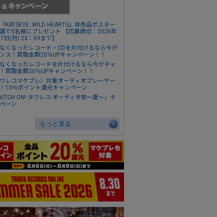
『KATSEYE: WILD HEARTS』非売品ポスター
選で5名様にプレゼント 【応募締切：2026年
17日(月) 23：59まで】
なくなったレコード・CDを片付けるなら今が
ンス！買取金額20％UPキャンペーン！！
なくなったレコードを片付けるなら今がチャ
！買取金額20％UPキャンペーン！！
ワレコマケプレ〉対象オーディオプレーヤー
！10％ポイント還元キャンペーン
WITCH ON! タワレコ オーディオ祭～夏～」キ
ペーン
もっと見る