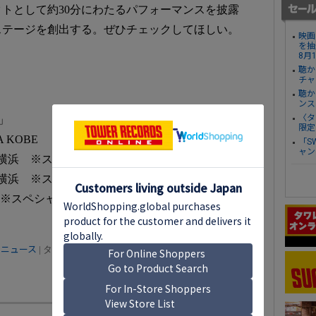
トとして約30分にわたるパフォーマンスを披露
ステージを創出する。ぜひチェックしてほしい。
映画
を抽
8月
聴か
チャ
聴か
ンス
〈タ
6」
限定
 KOBE
「S
ャン
ーナ横浜 ※スペシャル・ゲスト：香取慎吾
横浜 ※スペシャル・ゲスト：BE:FIRST
ナ ※スペシャル・ゲスト：HANA
 ニュース
| タグ ：
来日