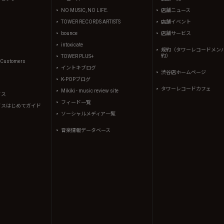
NO MUSIC, NO LIFE.
店舗ニュース
TOWER RECORDS ARTISTS
店舗イベント
bounce
店舗サービス
intoxicate
規約（タワーレコードメン
約）
TOWER PLUS+
l Customers
イントキブログ
渋谷店ホームページ
K-POPブログ
タワーレコードカフェ
Mikiki - music review site
イス
フィード一覧
イスはじめてガイド
ソーシャルメディア一覧
音楽情報データベース