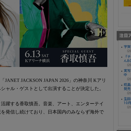
宇賀
（20
『チ
んB
（20
実写
中
（20
する「JANET JACKSON JAPAN 2026」の神奈川 Kアリ
椛島光
ペシャル・ゲストとして出演することが決定した。
発売
（20
生田
10
く活躍する香取慎吾。音楽、アート、エンターテイ
（20
現を発信し続けており、日本国内のみならず海外で