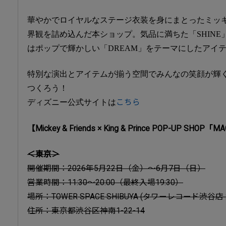
華やかでロイヤルなステージ衣装を身にまとったミッキーマウス
界観を詰め込んだ本ショップ。気品に満ちた「SHIN
はポップで輝かしい「DREAM」をテーマにしたアイ
特別な演出とアイテムが揃う空間でみんなの笑顔が輝
つくろう！
ディズニー公式サイトは
こちら
【Mickey & Friends × King & Prince POP-UP SH
＜東京＞
開催期間：2026年5月22日（金）～6月7日（日）
営業時間：11:30～20:00（最終入場19:30）
場所：TOWER SPACE SHIBUYA (タワーレコード渋谷店 
住所：東京都渋谷区神南1-22-14