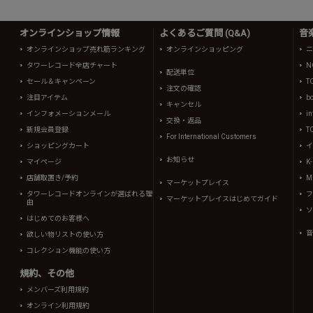
オンラインショップ情報
よくあるご質問 (Q&A)
音
オンラインショップ売れ筋ランキング
オンラインショッピング
ニ
タワーレコード全店チャート
N
配送単位
セール＆キャンペーン
T
注文の確認
注目アイテム
b
キャンセル
インフォメーションメール
in
交換・返品
新規会員登録
T
For International Customers
ショッピングカート
イ
お知らせ
マイページ
K
店舗取置き/予約
Mi
マーケットプレイス
タワーレコードオンラインが選ばれる理
フ
マーケットプレイスはじめてガイド
由
ソ
はじめてのお客様へ
音
欲しい物リストの使い方
コレクション機能の使い方
規約、その他
メンバーズ利用規約
オンライン利用規約