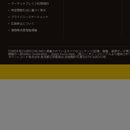
マーケットプレイス利用規約
特定商取引法に基づく表示
プライバシーステートメント
広告停止について
酒類販売管理者標識
TOWER RECORDS ONLINEに掲載されているすべてのコンテンツ(記事、画像、音声デ
情報の一部はRovi Corporation.、japan music data、(株)シーディージャーナルより提供
タワーレコード株式会社 東京都公安委員会 古物商許可 第302191605310号