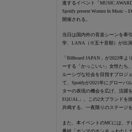
進するイベント「MUSIC AWARDS JAP
Spotify present Women In M
開催される。
当日は国内外の音楽シーンを牽引
学、LANA（※五十音順）が出
「Billboard JAPAN」が
ーする「かっこいい」女性たち
ルーシヴな社会を目指すプロジェクト「Bil
て、Spotifyが2021年にグ
ターの表現の機会を広げ、活躍を継
EQUAL」。この2大ブランド
共鳴する、一夜限りのステージ
また、本イベントのMCには、テレ
番組「ホンマのホンネ ～わたし