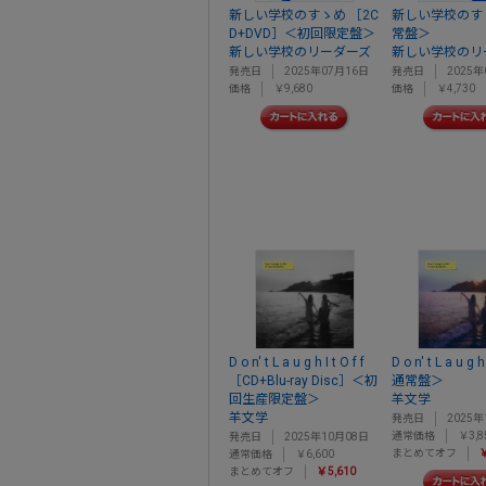
新しい学校のすゝめ ［2C
新しい学校のす
D+DVD］＜初回限定盤＞
常盤＞
新しい学校のリーダーズ
新しい学校のリ
発売日
2025年07月16日
発売日
2025年
価格
￥9,680
価格
￥4,730
D o n' t L a u g h I t O f f
D o n' t L a u g h
［CD+Blu-ray Disc］＜初
通常盤＞
回生産限定盤＞
羊文学
羊文学
発売日
2025年
通常価格
￥3,8
発売日
2025年10月08日
まとめてオフ
￥
通常価格
￥6,600
まとめてオフ
￥5,610