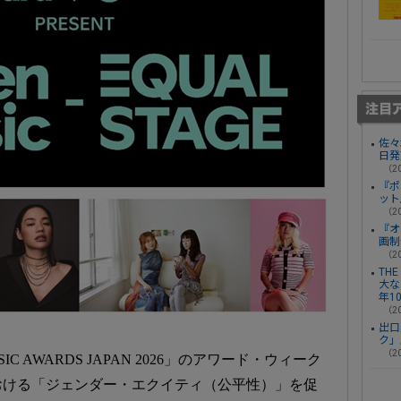
佐々
日発
（20
『ポ
ット
（20
『オ
画制
（20
THE
大なる
年1
（20
出口
ク」
（20
 AWARDS JAPAN 2026」のアワード・ウィーク
おける「ジェンダー・エクイティ（公平性）」を促