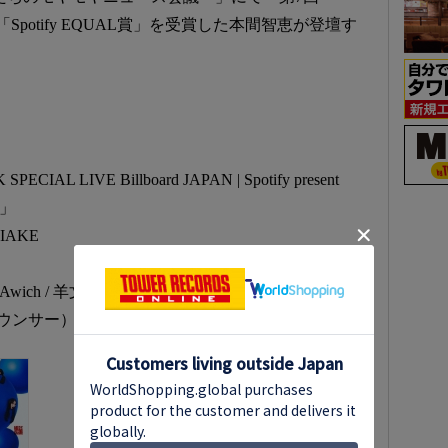
」の「Spotify EQUAL賞」を受賞した本間智恵が登壇す
IAL LIVE Billboard JAPAN | Spotify present
E」
IAKE
ich / 羊文学 / LANA（※五十音順）
ウンサー）