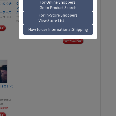
ゝめ＜通
Okinawan Wuman＜クリ
D o n' t L a u g h I t O f f
ア・ヴァイナル＞
［CD+Blu-ray Disc+"ひつ
ーダーズ
AWICH
じちゃん"キーホルダー］
＜完全生産限定盤＞
07月16日
発売日
2026年04月29日
羊文学
価格
￥4,950
発売日
2025年10月08日
通常価格
￥8,800
まとめてオフ
￥7,480
 I t O f f＜
10月08日
50
3,272