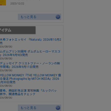
2023/12/22
もっと見る
木希フォトエッセイ 『Natural』2026年10月2
売
26/08/06）
ムポムプリン30周年 ポムポムヒーローマスコ
』2026年9月9日発売
26/08/06）
デュッセイア クリストファー・ノーランの映
作現場』2026年9月11日発売
26/08/06）
 YELLOW MONKEY『THE YELLOW MONKEY 偉
復活 Photographs by MITCH IKEDA』2026
0月30日発売
26/08/06）
夏希、蒔田彩珠出演 実写映画「ルックバッ
原作、関連商品をチェック
26/08/06）
もっと見る