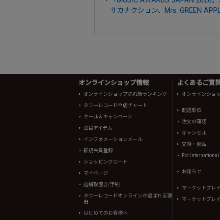
サカナクション、Mrs. GREEN APPL
オンラインショップ情報
よくあるご質問 
オンラインショップ売れ筋ランキング
オンラインショ
タワーレコード全店チャート
配送単位
セール＆キャンペーン
注文の確認
注目アイテム
キャンセル
インフォメーションメール
交換・返品
新規会員登録
For Internationa
ショッピングカート
お知らせ
マイページ
店舗取置き/予約
マーケットプレ
タワーレコードオンラインが選ばれる理
マーケットプレ
由
はじめてのお客様へ