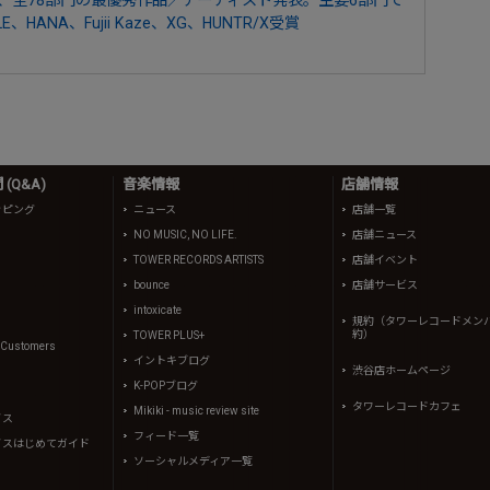
E、HANA、Fujii Kaze、XG、HUNTR/X受賞
(Q&A)
音楽情報
店舗情報
ッピング
ニュース
店舗一覧
NO MUSIC, NO LIFE.
店舗ニュース
TOWER RECORDS ARTISTS
店舗イベント
bounce
店舗サービス
intoxicate
規約（タワーレコードメン
約）
TOWER PLUS+
l Customers
イントキブログ
渋谷店ホームページ
K-POPブログ
タワーレコードカフェ
Mikiki - music review site
イス
フィード一覧
イスはじめてガイド
ソーシャルメディア一覧