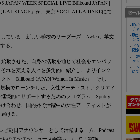
AN WEEK SPECIAL LIVE Billboard JAPAN |
usic – EQUAL STAGE」が、東京 SGC HALL ARIAKEにて
聴か
チャ
聴か
している、新しい学校のリーダーズ、Awich、羊文
ンス
演する。
〈タ
限定
「S
ャン
2022年より始動させた、自身の活動を通じて社会をエンパワ
エン
、それを支える人々を多角的に紹介し、よりインク
にて
lboard JAPAN Women In Music」。そし
ローバル規模でローンチした、女性アーティスト／クリエイ
続的にサポートするためのプログラム「Spotify
を掛け合わせ、国内外で活躍中の女性アーティストが
を届ける。
ビ朝日アナウンサーとして活躍する一方、Podcast
たちのモヤモヤニュース会議～」にて「第7回