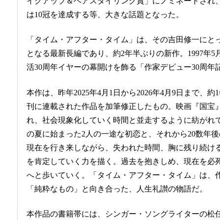
イクアップ＆ヘアスタイリング賞」にノミネートされ
は10冠を達成する等、大きな話題となった。
「タイム・アフター・タイム」は、その吉田修一にと
となる最新長編であり、約2年半ぶりの新作。1997年
活30周年イヤーの幕開けを飾る「作家デビュー30周年
本作は、昨年2025年4月1日から2026年4月9日まで
刊に連載された作品を加筆修正したもの。映画『国宝』が
れ、社会現象化していく時間と並走するように紡がれ
の夏に始まった2人の一途な初恋と、それから20数年
現在を行き来しながら、失われた時間、胸に残り続け
を肯定していく力を描く。過去を抱きしめ、現在を必
へと歩いていく。「タイム・アフター・タイム」は、作
「純粋なもの」と向き合った、人生礼讃の物語だ。
本作品の書籍帯には、シンガー・ソングライターの松