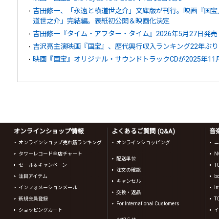
吉田修一、「永遠と横道世之介」文庫版が刊行。映画『国宝
道世之介」完結編。表紙初公開＆映画化決定
吉田修一『タイム・アフター・タイム』2026年5月27日発売
吉沢亮主演映画『国宝』、歴代興行収入ランキング22年ぶりの
映画『国宝』オリジナル・サウンドトラックCDが2025年11
オンラインショップ情報
よくあるご質問 (Q&A)
音
オンラインショップ売れ筋ランキング
オンラインショッピング
ニ
タワーレコード全店チャート
N
配送単位
セール＆キャンペーン
T
注文の確認
注目アイテム
b
キャンセル
インフォメーションメール
in
交換・返品
新規会員登録
T
For International Customers
ショッピングカート
イ