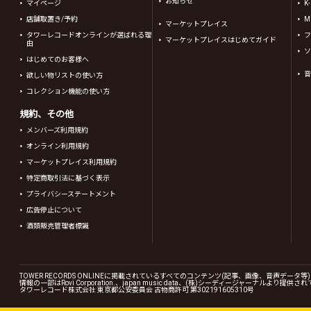
お知らせ
マイページ
K
店舗取置き/予約
Mi
マーケットプレイス
タワーレコードオンラインが選ばれる理
フ
マーケットプレイスはじめてガイド
由
ソ
はじめてのお客様へ
音
欲しい物リストの使い方
コレクション機能の使い方
規約、その他
メンバーズ利用規約
オンライン利用規約
マーケットプレイス利用規約
特定商取引法に基づく表示
プライバシーステートメント
広告停止について
酒類販売管理者標識
TOWER RECORDS ONLINEに掲載されているすべてのコンテンツ(記事、画像、音声デ
情報の一部はRovi Corporation.、japan music data、(株)シーディージャーナルより提供
タワーレコード株式会社 東京都公安委員会 古物商許可 第302191605310号