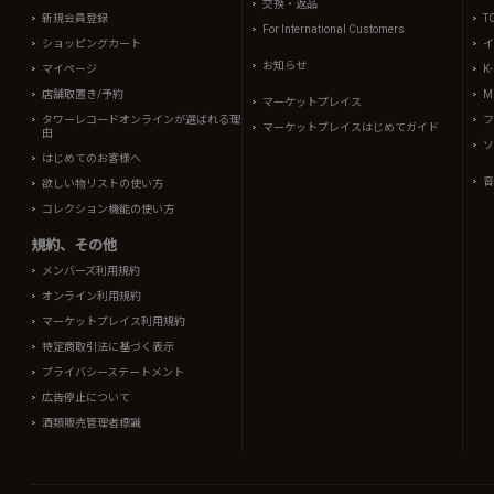
交換・返品
新規会員登録
T
For International Customers
ショッピングカート
イ
お知らせ
マイページ
K
店舗取置き/予約
Mi
マーケットプレイス
タワーレコードオンラインが選ばれる理
フ
マーケットプレイスはじめてガイド
由
ソ
はじめてのお客様へ
音
欲しい物リストの使い方
コレクション機能の使い方
規約、その他
メンバーズ利用規約
オンライン利用規約
マーケットプレイス利用規約
特定商取引法に基づく表示
プライバシーステートメント
広告停止について
酒類販売管理者標識