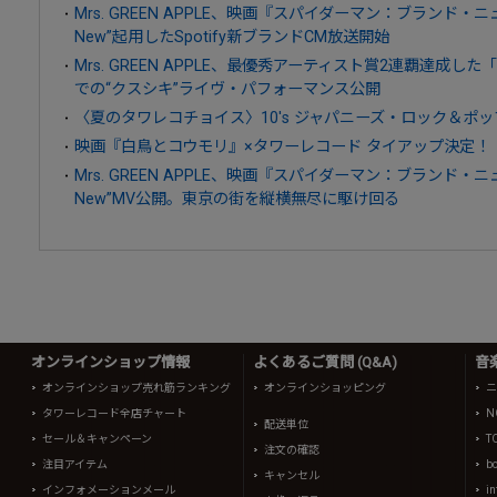
Mrs. GREEN APPLE、映画『スパイダーマン：ブランド・
New”起用したSpotify新ブランドCM放送開始
Mrs. GREEN APPLE、最優秀アーティスト賞2連覇達成した「MUS
での“クスシキ”ライヴ・パフォーマンス公開
〈夏のタワレコチョイス〉10's ジャパニーズ・ロック＆ポッ
映画『白鳥とコウモリ』×タワーレコード タイアップ決定！
Mrs. GREEN APPLE、映画『スパイダーマン：ブランド・
New”MV公開。東京の街を縦横無尽に駆け回る
オンラインショップ情報
よくあるご質問 (Q&A)
音
オンラインショップ売れ筋ランキング
オンラインショッピング
ニ
タワーレコード全店チャート
N
配送単位
セール＆キャンペーン
T
注文の確認
注目アイテム
b
キャンセル
インフォメーションメール
in