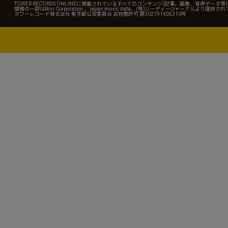
TOWER RECORDS ONLINEに掲載されているすべてのコンテンツ(記事、画像、音声デ
情報の一部はRovi Corporation.、japan music data、(株)シーディージャーナルより提供
タワーレコード株式会社 東京都公安委員会 古物商許可 第302191605310号