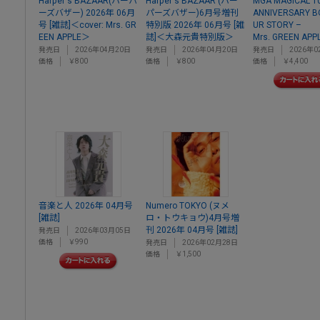
Harper's BAZAAR(ハーパ
Harper's BAZAAR (ハー
MGA MAGICAL 1
ーズバザー) 2026年 06月
パーズバザー)6月号増刊
ANNIVERSARY B
号 [雑誌]＜cover: Mrs. GR
特別版 2026年 06月号 [雑
UR STORY –
EEN APPLE＞
誌]＜大森元貴特別版＞
Mrs. GREEN APP
発売日
2026年04月20日
発売日
2026年04月20日
発売日
2026年0
価格
￥800
価格
￥800
価格
￥4,400
音楽と人 2026年 04月号
Numero TOKYO (ヌメ
[雑誌]
ロ・トウキョウ)4月号増
刊 2026年 04月号 [雑誌]
発売日
2026年03月05日
価格
￥990
発売日
2026年02月28日
価格
￥1,500