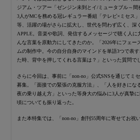
ジアム・ツアー「ゼンジン未到とイ/ミュータブル～間
3人がMCを務める冠レギュラー番組「テレビ×ミセス」
等、活躍の場がさらに拡大し、世代を問わず広く、深く支持
APPLE。音楽や歌詞、発信するメッセージで聴く人
んな言葉を原動力にしてきたのか。「2026年にフェー
ムの制作中。今の自分自身のマインドを単語3つで表
た時、背中を押してくれる言葉は？」といった質問で
さらに今回は、事前に「non-no」公式SNSを通じて
募集。「面接での緊張の克服方法」、「人を好きにな
夜の乗り越え方」といった等身大の悩みに3人が真摯に
頃についても振り返った。
また本特集では、「non-no」創刊55周年に寄せてお