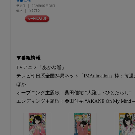
桑田佳祐
発売日
2026年07月08日
価格
￥2,750
▼番組情報
TVアニメ「あかね噺」
テレビ朝日系全国24局ネット「IMAnimation」枠：毎週土
ほか
オープニング主題歌：桑田佳祐 “人誑し / ひとたらし”
エンディング主題歌：桑田佳祐 “AKANE On My Min