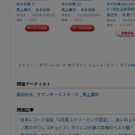
あかね噺 21
あかね噺 22
あかね噺 Blu-ray 
X＜完全生産限定
、
、
馬上鷹将
末永裕樹
馬上鷹将
末永裕樹
、
渡辺歩
永瀬ア
発売日
2026年04月03日
発売日
2026年06月04日
価格
￥572
価格
￥572
発売日
2026年0
価格
￥31,900
カテゴリ ：
タワーレコード オンライン ニュース
| タグ ：
アニメHOT
関連アーティスト
桑田佳祐
,
サザンオールスターズ
,
馬上鷹将
関連記事
日本レコード協会「6月度ストリーミング認定」、あいみょん
〈夏のタワレコチョイス〉タワレコが選ぶ究極のベスト盤！