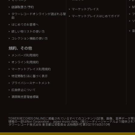
マイページ
K
店舗取置き/予約
Mi
マーケットプレイス
タワーレコードオンラインが選ばれる理
フ
マーケットプレイスはじめてガイド
由
ソ
はじめてのお客様へ
音
欲しい物リストの使い方
コレクション機能の使い方
規約、その他
メンバーズ利用規約
オンライン利用規約
マーケットプレイス利用規約
特定商取引法に基づく表示
プライバシーステートメント
広告停止について
酒類販売管理者標識
TOWER RECORDS ONLINEに掲載されているすべてのコンテンツ(記事、画像、音声デ
情報の一部はRovi Corporation.、japan music data、(株)シーディージャーナルより提供
タワーレコード株式会社 東京都公安委員会 古物商許可 第302191605310号