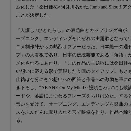
ム化した「桑田佳祐×阿良川あかね Jump and Shout
ことが決定した。
『人誑し / ひとたらし』の表題曲とカップリング曲が
ープニング、エンディングそれぞれの主題歌となって
ニメ制作陣からの熱烈オファーだった。日本随一の週
プ」の大看板であり、日本の伝統芸能である「落語」
メ化されるにあたり、「この作品の主題歌には桑田佳祐
い想いに応える形で実現した今回のタイアップ。もと
佳祐は存分にその想いへの回答と作品への激励を筆にのせ
き下ろし、“AKANE On My Mind～饅頭こわい”
ードや、落語にまつわるフレーズをちりばめた。する
想いを受けて、オープニング、エンディングを楽曲の
スをふんだんに取り入れる形で映像を作り、作品本編
る。