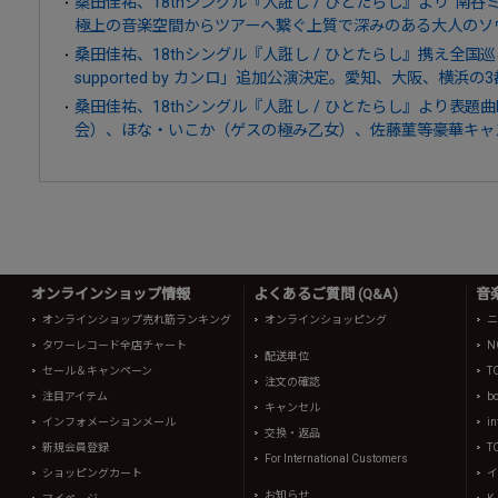
桑田佳祐、18thシングル『人誑し / ひとたらし』より“南
極上の音楽空間からツアーへ繋ぐ上質で深みのある大人のソ
桑田佳祐、18thシングル『人誑し / ひとたらし』携え全国巡
supported by カンロ」追加公演決定。愛知、大阪、横浜の
桑田佳祐、18thシングル『人誑し / ひとたらし』より表題
会）、ほな・いこか（ゲスの極み乙女）、佐藤菫等豪華キャ
オンラインショップ情報
よくあるご質問 (Q&A)
音
オンラインショップ売れ筋ランキング
オンラインショッピング
ニ
タワーレコード全店チャート
N
配送単位
セール＆キャンペーン
T
注文の確認
注目アイテム
b
キャンセル
インフォメーションメール
in
交換・返品
新規会員登録
T
For International Customers
ショッピングカート
イ
お知らせ