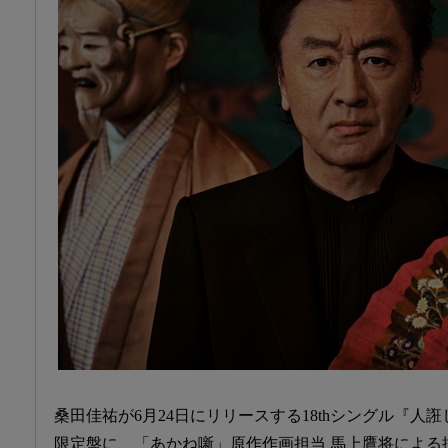
桑田佳祐が6月24日にリリースする18thシングル『人誑
限定盤に、「あかね噺」原作作画担当 馬上鷹将による