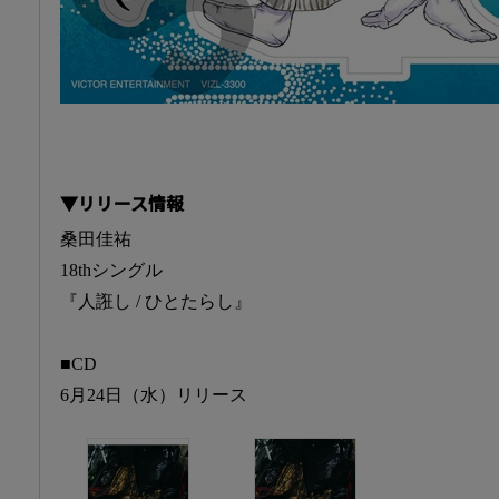
▼リリース情報
桑田佳祐
18thシングル
『人誑し / ひとたらし』
■CD
6月24日（水）リリース