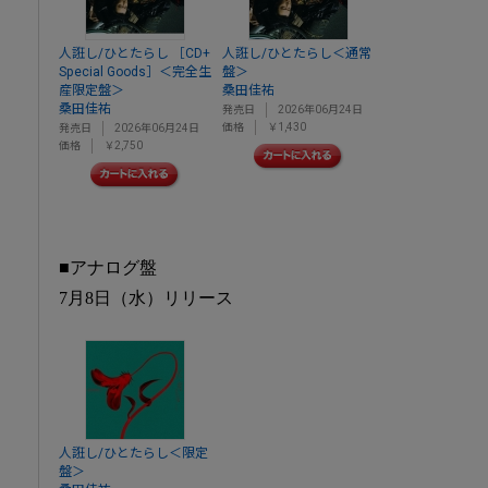
人誑し/ひとたらし ［CD+
人誑し/ひとたらし＜通常
Special Goods］＜完全生
盤＞
産限定盤＞
桑田佳祐
桑田佳祐
発売日
2026年06月24日
価格
￥1,430
発売日
2026年06月24日
価格
￥2,750
■アナログ盤
7月8日（水）リリース
人誑し/ひとたらし＜限定
盤＞