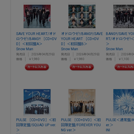
SAVE YOUR HEART/オド
オドロウゼ!/BANG!!/SAVE
BANG!!/SAVE YO
ロウゼ!/BANG!! ［CD+DV
YOUR HEART ［CD+DV
RT/オドロウゼ!
D］＜初回盤A＞
D］＜初回盤B＞
＞
Snow Man
Snow Man
Snow Man
発売日
2026年04月29日
発売日
2026年04月29日
発売日
2026年0
価格
￥1,980
価格
￥1,980
価格
￥1,100
PULSE ［CD+DVD］＜初
PULSE ［CD+DVD］＜初
PULSE＜通常盤/KY
回限定盤/SQUAD UP ver.
回限定盤/FOREVER YOU
er.＞
＞
NG ver.＞
INI