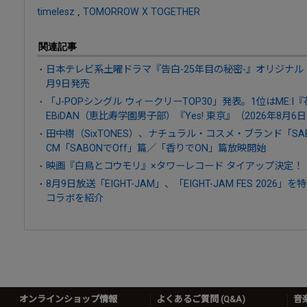
timelesz
,
TOMORROW X TOGETHER
関連記事
日本テレビ系土曜ドラマ『告白-25年目の秘密-』オリジナル・
月9日発売
「J-POPシングル ウィークリーTOP30」発表。1位はME:
EBiDAN（恵比寿学園男子部）『Yes! 東京』（2026年8月6
田中樹（SixTONES）、ナチュラル・コスメ・ブランド「S
CM「SABONでOff」篇／「香りでON」篇放映開始
映画『白鳥とコウモリ』×タワーレコード タイアップ決定！
8月9日放送「EIGHT-JAM」、「EIGHT-JAM FES 20
コラボを紹介
オンラインショップ情報
よくあるご質問 (Q&A)
音