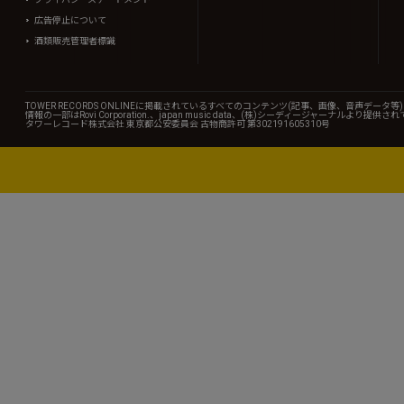
広告停止について
酒類販売管理者標識
TOWER RECORDS ONLINEに掲載されているすべてのコンテンツ(記事、画像、音声デ
情報の一部はRovi Corporation.、japan music data、(株)シーディージャーナルより提供
タワーレコード株式会社 東京都公安委員会 古物商許可 第302191605310号