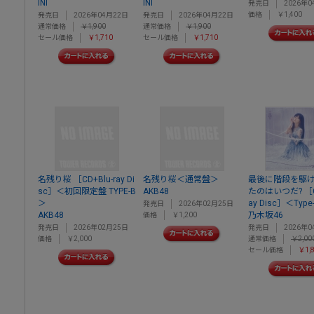
INI
INI
発売日
2026年0
価格
￥1,400
発売日
2026年04月22日
発売日
2026年04月22日
通常価格
￥1,900
通常価格
￥1,900
セール価格
￥1,710
セール価格
￥1,710
名残り桜 ［CD+Blu-ray Di
名残り桜＜通常盤＞
最後に階段を駆
sc］＜初回限定盤 TYPE-B
AKB48
たのはいつだ? ［CD
＞
ay Disc］＜Type
発売日
2026年02月25日
AKB48
乃木坂46
価格
￥1,200
発売日
2026年02月25日
発売日
2026年0
価格
￥2,000
通常価格
￥2,00
セール価格
￥1,