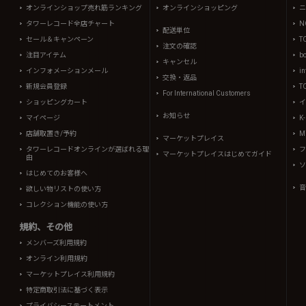
オンラインショップ売れ筋ランキング
オンラインショッピング
ニ
タワーレコード全店チャート
N
配送単位
セール＆キャンペーン
T
注文の確認
注目アイテム
b
キャンセル
インフォメーションメール
in
交換・返品
新規会員登録
T
For International Customers
ショッピングカート
イ
お知らせ
マイページ
K
店舗取置き/予約
Mi
マーケットプレイス
タワーレコードオンラインが選ばれる理
フ
マーケットプレイスはじめてガイド
由
ソ
はじめてのお客様へ
音
欲しい物リストの使い方
コレクション機能の使い方
規約、その他
メンバーズ利用規約
オンライン利用規約
マーケットプレイス利用規約
特定商取引法に基づく表示
プライバシーステートメント