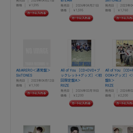
&TEAM
SixTONES
発売日
2026年04月21日
価格
￥1,595
発売日
2026年04月21日
発売日
2023年0
価格
￥1,595
価格
￥1,760
ABARERO＜通常盤＞
All of You ［CD+DVD+ブ
All of You ［CD
SixTONES
ックレット+グッズ］＜初
OOK+グッズ］
回限定盤A＞
盤B＞
発売日
2023年04月12日
RIIZE
RIIZE
価格
￥1,100
発売日
2026年02月18日
発売日
2026年0
価格
￥2,200
価格
￥2,200