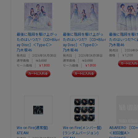
最後に階段を駆け上がっ
最後に階段を駆け上がっ
最後に階段を駆
たのはいつだ? ［CD+Blu-r
たのはいつだ? ［CD+Blu-r
たのはいつだ?＜
ay Disc］＜Type-C＞
ay Disc］＜Type-D＞
乃木坂46
乃木坂46
乃木坂46
発売日
2026年0
価格
￥1,200
発売日
2026年04月08日
発売日
2026年04月08日
通常価格
￥2,000
通常価格
￥2,000
セール価格
￥1,800
セール価格
￥1,800
We on Fire(通常盤)
We on Fire(メンバー盤)
ABARERO ［CD
&TEAM
(ランダムバージョン)
＜初回盤A＞