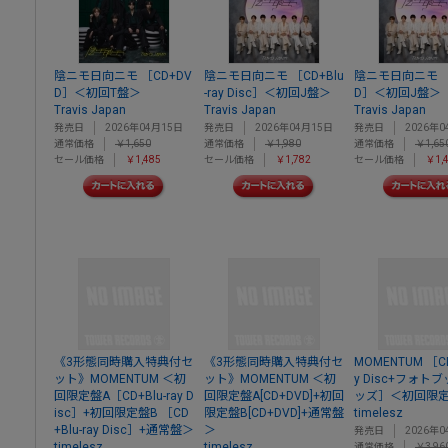
陰ニモ日向ニモ ［CD+DV
陰ニモ日向ニモ ［CD+Blu
陰ニモ日向ニモ ［
D］＜初回T盤＞
-ray Disc］＜初回J盤＞
D］＜初回J盤＞
Travis Japan
Travis Japan
Travis Japan
発売日
2026年04月15日
発売日
2026年04月15日
発売日
2026年0
通常価格
￥1,650
通常価格
￥1,980
通常価格
￥1,65
セール価格
￥1,485
セール価格
￥1,782
セール価格
￥1,
《3形態同時購入特典付セ
《3形態同時購入特典付セ
MOMENTUM ［CD
ット》MOMENTUM ＜初
ット》MOMENTUM ＜初
y Disc+フォト
回限定盤A［CD+Blu-ray D
回限定盤A[CD+DVD]+初回
ッズ］＜初回限定
isc］+初回限定盤B ［CD
限定盤B[CD+DVD]+通常盤
timelesz
+Blu-ray Disc］+通常盤＞
＞
発売日
2026年0
timelesz
timelesz
通常価格
￥3,96