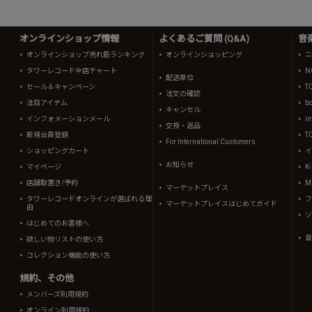
オンラインショップ情報
よくあるご質問 (Q&A)
音
オンラインショップ売れ筋ランキング
オンラインショッピング
ニ
タワーレコード全店チャート
N
配送単位
セール＆キャンペーン
T
注文の確認
注目アイテム
b
キャンセル
インフォメーションメール
in
交換・返品
新規会員登録
T
For International Customers
ショッピングカート
イ
お知らせ
マイページ
K
店舗取置き/予約
Mi
マーケットプレイス
タワーレコードオンラインが選ばれる理
フ
マーケットプレイスはじめてガイド
由
ソ
はじめてのお客様へ
音
欲しい物リストの使い方
コレクション機能の使い方
規約、その他
メンバーズ利用規約
オンライン利用規約