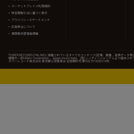
マーケットプレイス利用規約
特定商取引法に基づく表示
プライバシーステートメント
広告停止について
酒類販売管理者標識
TOWER RECORDS ONLINEに掲載されているすべてのコンテンツ(記事、画像、音声デ
情報の一部はRovi Corporation.、japan music data、(株)シーディージャーナルより提供
タワーレコード株式会社 東京都公安委員会 古物商許可 第302191605310号