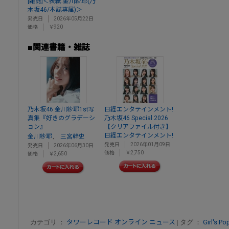
[雑誌]＜表紙:金川紗耶(乃
木坂46/本誌専属)＞
発売日
2026年05月22日
価格
￥920
■関連書籍・雑誌
乃木坂46 金川紗耶1st写
日経エンタテインメント!
真集『好きのグラデーシ
乃木坂46 Special 2026
ョン』
【クリアファイル付き】
日経エンタテインメント!
、
金川紗耶
三宮幹史
発売日
2026年01月09日
発売日
2026年06月30日
価格
￥2,750
価格
￥2,650
カテゴリ ：
タワーレコード オンライン ニュース
| タグ ：
Girl's Po