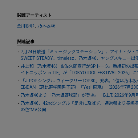
関連アーティスト
金川紗耶
,
乃木坂46
関連記事
7月24日放送「ミュージックステーション」、アイナ・ジ・エンド、
SWEET STEADY、timelesz、乃木坂46、ヤングスキニー出
井上和（乃木坂46）＆佐久間宣行がSPトーク。番組初の出
イトニッポン in TIF」が「TOKYO IDOL FESTIVAL 2026
「J-POPシングル ウィークリーTOP30」発表。1位は乃木
EBiDAN（恵比寿学園男子部）『Yes! 東京』（2026年7月2
乃木坂46より「乃木坂野球部」が登場。「B.L.T. 2026年
乃木坂46、42ndシングル『是非に及ばず』通常盤より長嶋
の色”MV公開