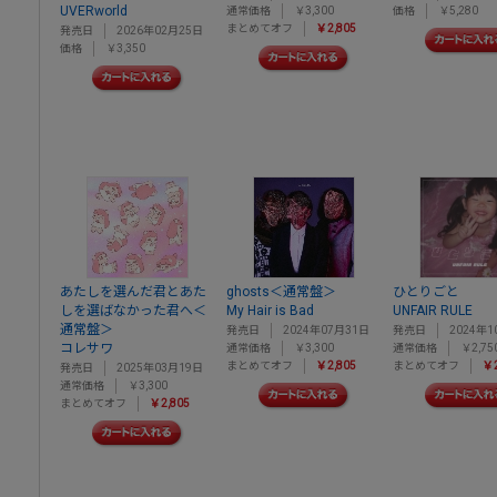
UVERworld
通常価格
￥3,300
価格
￥5,280
まとめてオフ
￥2,805
発売日
2026年02月25日
価格
￥3,350
あたしを選んだ君とあた
ghosts＜通常盤＞
ひとりごと
しを選ばなかった君へ＜
My Hair is Bad
UNFAIR RULE
通常盤＞
発売日
2024年07月31日
発売日
2024年1
コレサワ
通常価格
￥3,300
通常価格
￥2,75
まとめてオフ
￥2,805
まとめてオフ
￥2
発売日
2025年03月19日
通常価格
￥3,300
まとめてオフ
￥2,805