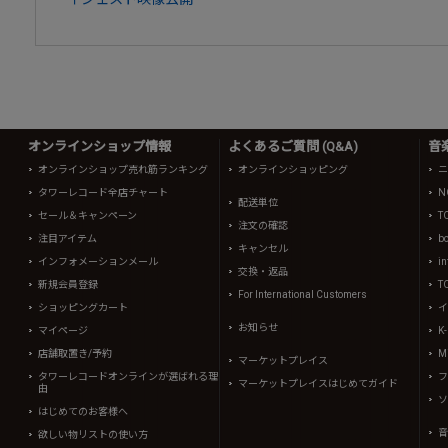
オンラインショップ情報
よくあるご質問 (Q&A)
音
オンラインショップ売れ筋ランキング
オンラインショッピング
ニ
タワーレコード全店チャート
N
配送単位
セール＆キャンペーン
T
注文の確認
注目アイテム
b
キャンセル
インフォメーションメール
in
交換・返品
新規会員登録
T
For International Customers
ショッピングカート
イ
お知らせ
マイページ
K
店舗取置き/予約
Mi
マーケットプレイス
タワーレコードオンラインが選ばれる理
フ
マーケットプレイスはじめてガイド
由
ソ
はじめてのお客様へ
音
欲しい物リストの使い方