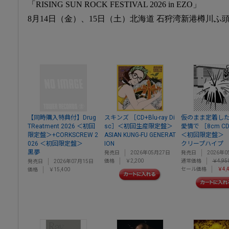
「RISING SUN ROCK FESTIVAL 2026 in EZO」
8月14日（金）、15日（土）北海道 石狩湾新港樽川
【同時購入特典付】Drug
スキンズ ［CD+Blu-ray Di
仮のまま定着し
TReatment 2026 ＜初回
sc］＜初回生産限定盤＞
愛情で ［8cm C
限定盤＞+CORKSCREW 2
ASIAN KUNG-FU GENERAT
＜初回限定盤＞
026 ＜初回限定盤＞
ION
クリープハイプ
黒夢
発売日
2026年05月27日
発売日
2026年0
価格
￥2,200
通常価格
￥4,95
発売日
2026年07月15日
セール価格
￥4,
価格
￥15,400