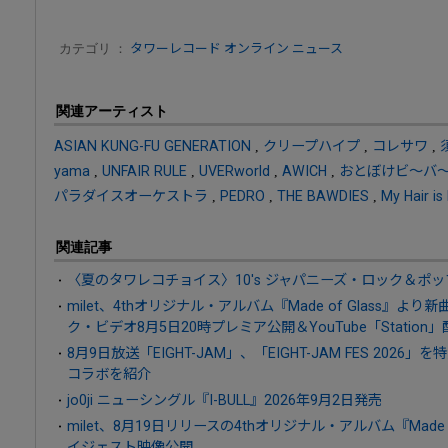
カテゴリ ：
タワーレコード オンライン ニュース
関連アーティスト
ASIAN KUNG-FU GENERATION
,
クリープハイプ
,
コレサワ
,
yama
,
UNFAIR RULE
,
UVERworld
,
AWICH
,
おとぼけビ～バ
パラダイスオーケストラ
,
PEDRO
,
THE BAWDIES
,
My Hair is
関連記事
〈夏のタワレコチョイス〉10's ジャパニーズ・ロック＆ポッ
milet、4thオリジナル・アルバム『Made of Glass』より新曲
ク・ビデオ8月5日20時プレミア公開＆YouTube「Station
8月9日放送「EIGHT-JAM」、「EIGHT-JAM FES 20
コラボを紹介
jo0ji ニューシングル『I-BULL』2026年9月2日発売
milet、8月19日リリースの4thオリジナル・アルバム『Made
イジェスト映像公開