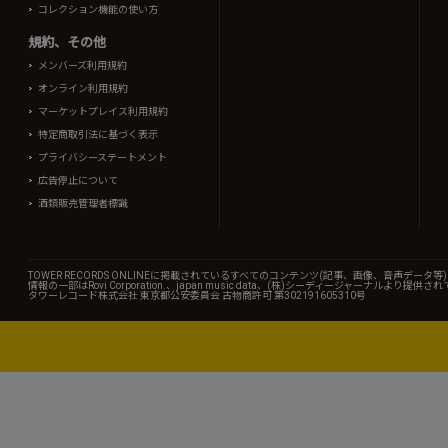
コレクション機能の使い方
規約、その他
メンバーズ利用規約
オンライン利用規約
マーケットプレイス利用規約
特定商取引法に基づく表示
プライバシーステートメント
広告停止について
酒類販売管理者標識
TOWER RECORDS ONLINEに掲載されているすべてのコンテンツ(記事、画像、音声デ
情報の一部はRovi Corporation.、japan music data、(株)シーディージャーナルより提供
タワーレコード株式会社 東京都公安委員会 古物商許可 第302191605310号