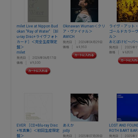
milet Live at Nippon Bud
Okinawan Wuman＜クリ
ライヴ・アット
okan "Ray of Water" ［Bl
ア・ヴァイナル＞
ゴールドカラー
u-ray Disc+ライヴフォト
AWICH
ル＞
カード］＜完全生産限定
おとぼけビ～バ
発売日
2026年04月29日
盤＞
価格
￥4,950
発売日
2025年1
milet
価格
￥6,820
発売日
2026年06月17日
価格
￥9,500
EVER ［CD+Blu-ray Disc
あえか
LOST AND FOUN
+写真集］＜初回生産限定
jo0ji
ROTH BART BA
盤＞
発売日
2025年07月09日
発売日
2025年1