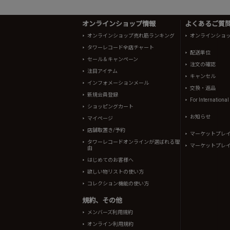
オンラインショップ情報
よくあるご質問 
オンラインショップ売れ筋ランキング
オンラインショ
タワーレコード全店チャート
配送単位
セール＆キャンペーン
注文の確認
注目アイテム
キャンセル
インフォメーションメール
交換・返品
新規会員登録
For Internationa
ショッピングカート
お知らせ
マイページ
店舗取置き/予約
マーケットプレ
タワーレコードオンラインが選ばれる理
マーケットプレ
由
はじめてのお客様へ
欲しい物リストの使い方
コレクション機能の使い方
規約、その他
メンバーズ利用規約
オンライン利用規約