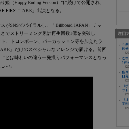
Happy Ending Version）”に続けて公開され、
HE FIRST TAKE」出演となる。
NSでバイラルし、「Billboard JAPAN」チャー
速さでストリーミング累計再生回数1億を突破し
ンペット、トロンボーン、パーカッション等を加えたラ
今週
週分
T TAKE」だけのスペシャルなアレンジで届ける。前回
（20
Version）”とは味わいの違う一発撮りパフォーマンスとなっ
これ
1週
ほしい。
（20
佐々
日発
（20
『ポ
ット
（20
『オ
画制
（20