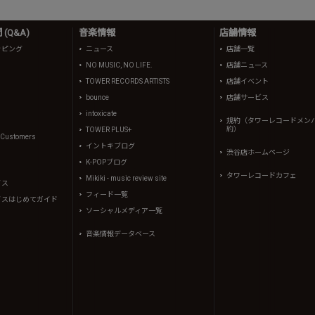
(Q&A)
音楽情報
店舗情報
ッピング
ニュース
店舗一覧
NO MUSIC, NO LIFE.
店舗ニュース
TOWER RECORDS ARTISTS
店舗イベント
bounce
店舗サービス
intoxicate
規約（タワーレコードメン
約）
TOWER PLUS+
l Customers
イントキブログ
渋谷店ホームページ
K-POPブログ
タワーレコードカフェ
Mikiki - music review site
イス
フィード一覧
イスはじめてガイド
ソーシャルメディア一覧
音楽情報データベース