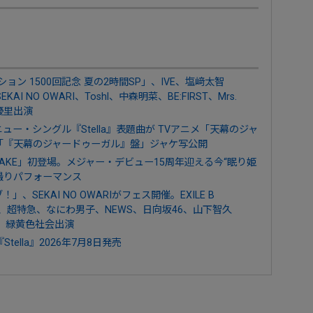
ョン 1500回記念 夏の2時間SP」、IVE、塩﨑太智
SEKAI NO OWARI、Toshl、中森明菜、BE:FIRST、Mrs.
、優里出演
売のニュー・シングル『Stella』表題曲が TVアニメ「天幕のジャ
「『天幕のジャードゥーガル』盤」ジャケ写公開
IRST TAKE」初登場。メジャー・デビュー15周年迎える今“眠り姫
”を一発撮りパフォーマンス
、SEKAI NO OWARIがフェス開催。EXILE B
y Nuts、超特急、なにわ男子、NEWS、日向坂46、山下智久
EN）、緑黄色社会出演
Stella』2026年7月8日発売