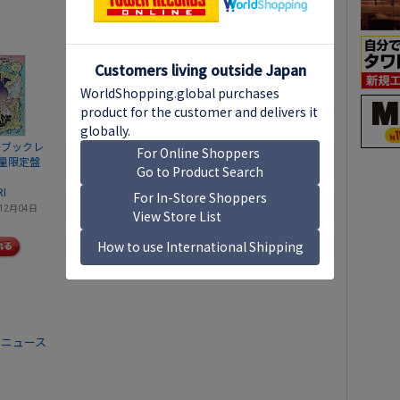
LP+ブックレ
量限定盤
RI
12月04日
 ニュース