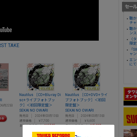
聴か
チャ
聴か
ンス
〈タ
限定
IRST TAKE
「S
ャン
エン
にて
＞
Nautilus ［CD+Blu-ray Di
Nautilus ［CD+DVD+ライ
RI
sc+ライブフォトブッ
ブフォトブック］＜初回
ク］＜初回限定盤＞
限定盤＞
06月22日
SEKAI NO OWARI
SEKAI NO OWARI
発売日
2024年03月13日
発売日
2024年03月13日
通常価格
￥7,700
通常価格
￥6,600
まとめてオフ
￥6,545
まとめてオフ
￥5,610