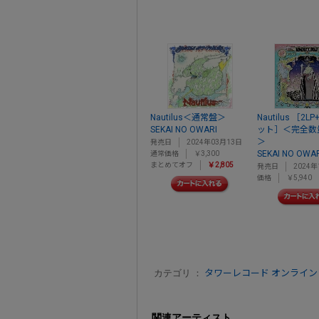
Nautilus＜通常盤＞
Nautilus ［2
SEKAI NO OWARI
ット］＜完全数
＞
発売日
2024年03月13日
SEKAI NO OWA
通常価格
￥3,300
まとめてオフ
￥2,805
発売日
2024年
価格
￥5,940
カテゴリ ：
タワーレコード オンライン
関連アーティスト