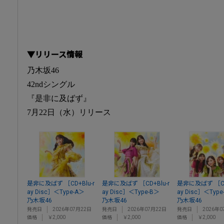
▼リリース情報
乃木坂46
42ndシングル
『是非に及ばず』
7月22日（水）リリース
是非に及ばず ［CD+Blu-r
是非に及ばず ［CD+Blu-r
是非に及ばず ［CD+
ay Disc］＜Type-A＞
ay Disc］＜Type-B＞
ay Disc］＜Type
乃木坂46
乃木坂46
乃木坂46
発売日
2026年07月22日
発売日
2026年07月22日
発売日
2026年0
価格
￥2,000
価格
￥2,000
価格
￥2,000