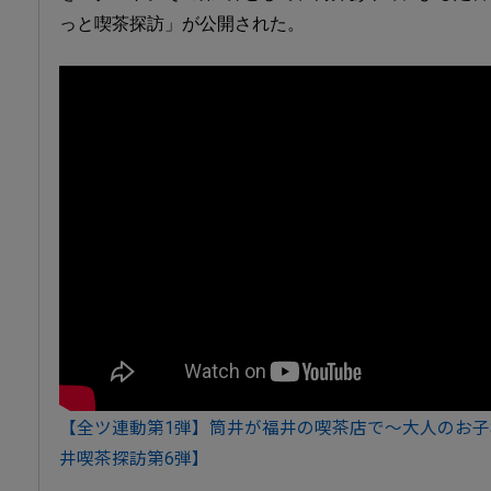
っと喫茶探訪」が公開された。
【全ツ連動第1弾】筒井が福井の喫茶店で～大人のお
井喫茶探訪第6弾】