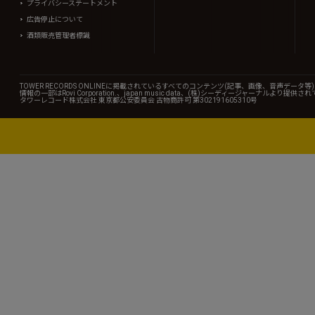
プライバシーステートメント
広告停止について
酒類販売管理者標識
TOWER RECORDS ONLINEに掲載されているすべてのコンテンツ(記事、画像、音声デ
情報の一部はRovi Corporation.、japan music data、(株)シーディージャーナルより提供
タワーレコード株式会社 東京都公安委員会 古物商許可 第302191605310号