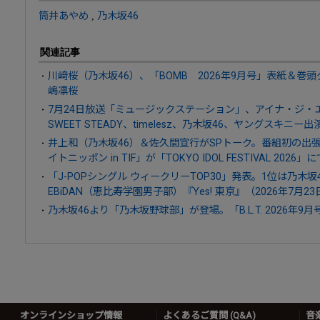
筒井あやめ
,
乃木坂46
関連記事
川﨑桜（乃木坂46）、「BOMB 2026年9月号」表紙＆巻
嶋凛桜
7月24日放送「ミュージックステーション」、アイナ・ジ・エンド、
SWEET STEADY、timelesz、乃木坂46、ヤングスキニー出
井上和（乃木坂46）＆佐久間宣行がSPトーク。番組初の出
イトニッポン in TIF」が「TOKYO IDOL FESTIVAL 2026
「J-POPシングル ウィークリーTOP30」発表。1位は乃木
EBiDAN（恵比寿学園男子部）『Yes! 東京』（2026年7月2
乃木坂46より「乃木坂野球部」が登場。「B.L.T. 2026年
オンラインショップ情報
よくあるご質問 (Q&A)
音