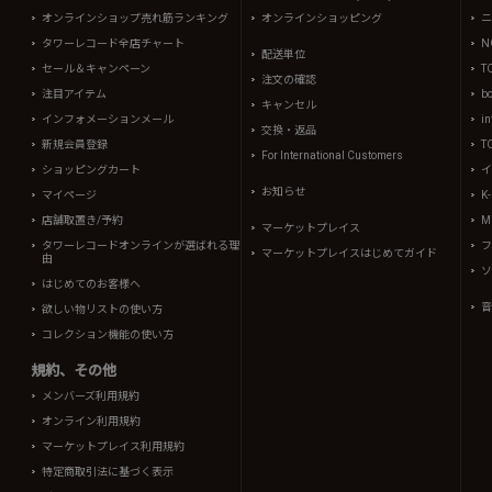
オンラインショップ売れ筋ランキング
オンラインショッピング
ニ
タワーレコード全店チャート
N
配送単位
セール＆キャンペーン
T
注文の確認
注目アイテム
b
キャンセル
インフォメーションメール
in
交換・返品
新規会員登録
T
For International Customers
ショッピングカート
イ
お知らせ
マイページ
K
店舗取置き/予約
Mi
マーケットプレイス
タワーレコードオンラインが選ばれる理
フ
マーケットプレイスはじめてガイド
由
ソ
はじめてのお客様へ
音
欲しい物リストの使い方
コレクション機能の使い方
規約、その他
メンバーズ利用規約
オンライン利用規約
マーケットプレイス利用規約
特定商取引法に基づく表示