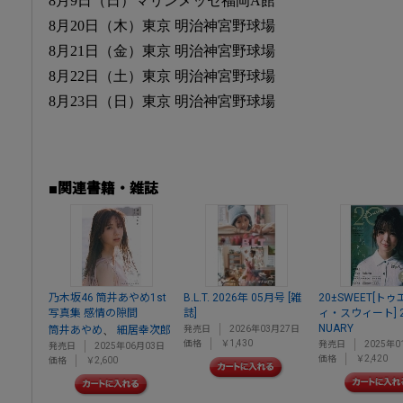
8月9日（日）マリンメッセ福岡A館
8月20日（木）東京 明治神宮野球場
8月21日（金）東京 明治神宮野球場
8月22日（土）東京 明治神宮野球場
8月23日（日）東京 明治神宮野球場
■関連書籍・雑誌
乃木坂46 筒井あやめ1st
B.L.T. 2026年 05月号 [雑
20±SWEET[ト
写真集 感情の隙間
誌]
ィ・スウィート] 20
NUARY
、
筒井あやめ
細居幸次郎
発売日
2026年03月27日
価格
￥1,430
発売日
2025年0
発売日
2025年06月03日
価格
￥2,420
価格
￥2,600