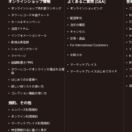
オンラインショップ情報
よくあるご質問 (Q&A)
音
オンラインショップ売れ筋ランキング
オンラインショッピング
ニ
タワーレコード全店チャート
N
配送単位
セール＆キャンペーン
T
注文の確認
注目アイテム
b
キャンセル
インフォメーションメール
in
交換・返品
新規会員登録
T
For International Customers
ショッピングカート
イ
お知らせ
マイページ
K
店舗取置き/予約
Mi
マーケットプレイス
タワーレコードオンラインが選ばれる理
フ
マーケットプレイスはじめてガイド
由
ソ
はじめてのお客様へ
音
欲しい物リストの使い方
コレクション機能の使い方
規約、その他
メンバーズ利用規約
オンライン利用規約
マーケットプレイス利用規約
特定商取引法に基づく表示