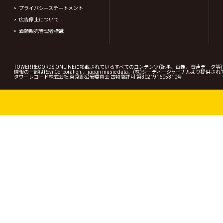
プライバシーステートメント
広告停止について
酒類販売管理者標識
TOWER RECORDS ONLINEに掲載されているすべてのコンテンツ(記事、画像、音声デ
情報の一部はRovi Corporation.、japan music data、(株)シーディージャーナルより提供
タワーレコード株式会社 東京都公安委員会 古物商許可 第302191605310号