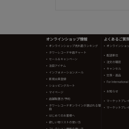
オンラインショップ情報
よくあるご質問 
オンラインショップ売れ筋ランキング
オンラインショ
タワーレコード全店チャート
配送単位
セール＆キャンペーン
注文の確認
注目アイテム
キャンセル
インフォメーションメール
交換・返品
新規会員登録
For Internationa
ショッピングカート
お知らせ
マイページ
店舗取置き/予約
マーケットプレ
タワーレコードオンラインが選ばれる理
マーケットプレ
由
はじめてのお客様へ
欲しい物リストの使い方
コレクション機能の使い方