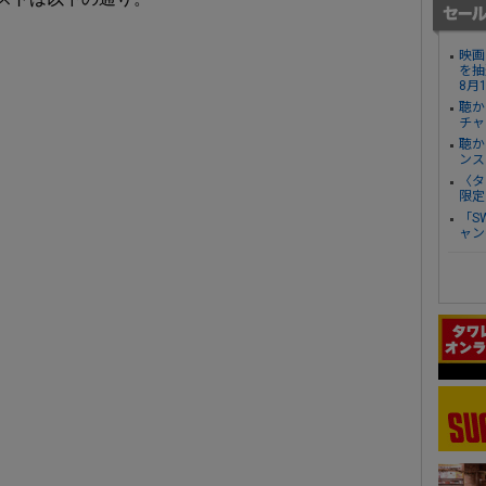
映画
を抽
8月
聴か
チャ
聴か
ンス
〈タ
限定
「S
ャン