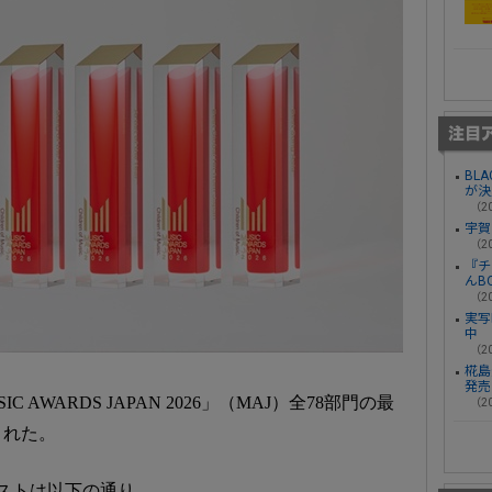
BL
が決
（20
宇賀
（20
『チ
んB
（20
実写
中
（20
椛島光
発売
AWARDS JAPAN 2026」（MAJ）全78部門の最
（20
された。
ストは以下の通り。