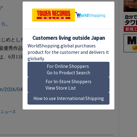
n”
ちら
。
じめとした音楽関係者5,000人による投票によっ
の最優秀作品／アーティストを決定（※一部部門を除
、6月13日にTOYOTA ARENA TOKYOを含む会場
item/2026/04/30/0709
 ニュース