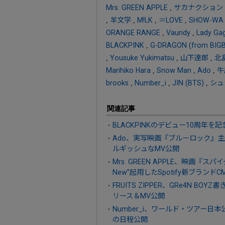
Mrs. GREEN APPLE
,
サカナクション
,
羊文学
,
M!LK
,
＝LOVE
,
SHOW-WA
ORANGE RANGE
,
Vaundy
,
Lady Ga
BLACKPINK
,
G-DRAGON (from BIG
,
Yousuke Yukimatsu
,
山下達郎
,
北
Marihiko Hara
,
Snow Man
,
Ado
,
牛
brooks
,
Number_i
,
JIN (BTS)
,
シュ
関連記事
BLACKPINKのデビュー10周年
Ado、実写映画『ブルーロック』
ルギッシュなMV公開
Mrs. GREEN APPLE、映画
New”起用したSpotify新ブランド
FRUITS ZIPPER、GRe4N BO
リース＆MV公開
Number_i、ワールド・ツアー日本公演「
の日程公開