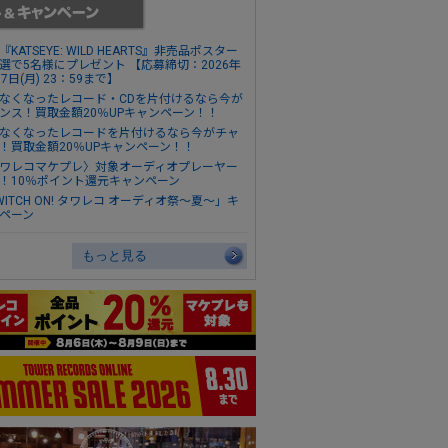
『KATSEYE: WILD HEARTS』非売品ポスター
選で5名様にプレゼント 【応募締切：2026年
17日(月) 23：59まで】
なくなったレコード・CDを片付けるなら今が
ンス！買取金額20％UPキャンペーン！！
なくなったレコードを片付けるなら今がチャ
！買取金額20％UPキャンペーン！！
ワレコマケプレ〉対象オーディオプレーヤー
！10％ポイント還元キャンペーン
WITCH ON! タワレコ オーディオ祭～夏～」キ
ペーン
もっと見る