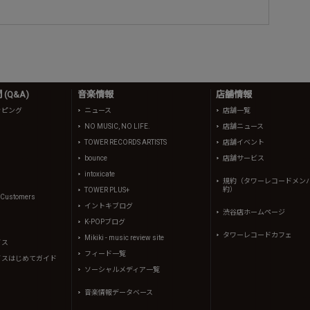
(Q&A)
音楽情報
店舗情報
ッピング
ニュース
店舗一覧
NO MUSIC, NO LIFE.
店舗ニュース
TOWER RECORDS ARTISTS
店舗イベント
bounce
店舗サービス
intoxicate
規約（タワーレコードメン
約）
TOWER PLUS+
l Customers
イントキブログ
渋谷店ホームページ
K-POPブログ
タワーレコードカフェ
Mikiki - music review site
イス
フィード一覧
イスはじめてガイド
ソーシャルメディア一覧
音楽情報データベース