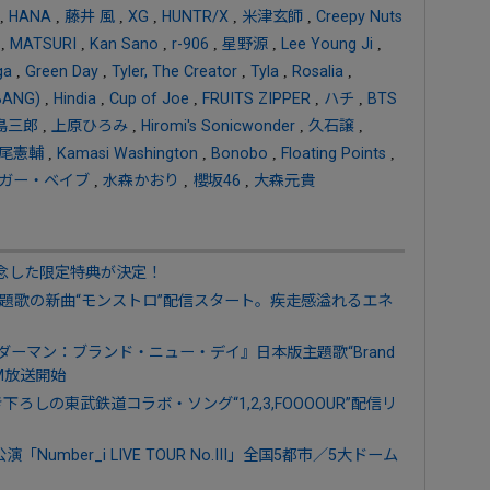
,
HANA
,
藤井 風
,
XG
,
HUNTR/X
,
米津玄師
,
Creepy Nuts
,
MATSURI
,
Kan Sano
,
r-906
,
星野源
,
Lee Young Ji
,
ga
,
Green Day
,
Tyler, The Creator
,
Tyla
,
Rosalia
,
BANG)
,
Hindia
,
Cup of Joe
,
FRUITS ZIPPER
,
ハチ
,
BTS
島三郎
,
上原ひろみ
,
Hiromi's Sonicwonder
,
久石譲
,
尾憲輔
,
Kamasi Washington
,
Bonobo
,
Floating Points
,
ガー・ベイブ
,
水森かおり
,
櫻坂46
,
大森元貴
を記念した限定特典が決定！
主題歌の新曲“モンストロ”配信スタート。疾走感溢れるエネ
『スパイダーマン：ブランド・ニュー・デイ』日本版主題歌“Brand
CM放送開始
YZ書き下ろしの東武鉄道コラボ・ソング“1,2,3,FOOOOUR”配信リ
Number_i LIVE TOUR No.III」全国5都市／5大ドーム