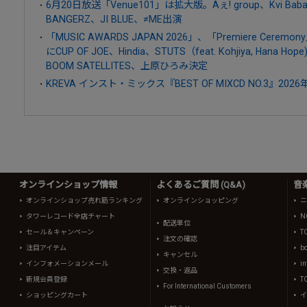
6月20日放送「Venue101」は拡大版。Aぇ! group、Kvi Baba ×
BANGERZ、JI BLUE、≠ME出演
「MUSIC AWARDS JAPAN 2026」、「Premiere Ce
にCUP OF JOE、Hindia、STUTS（feat. Kohjiya, Hana Hop
BOOM SATELLITES、上原ひろみ決定
KREVA インスト・ミックス『BEST OF MIXCD NO.3』202
オンラインショップ情報
よくあるご質問 (Q&A)
音
オンラインショップ売れ筋ランキング
オンラインショッピング
ニ
タワーレコード全店チャート
N
配送単位
セール＆キャンペーン
T
注文の確認
注目アイテム
b
キャンセル
インフォメーションメール
in
交換・返品
新規会員登録
T
For International Customers
ショッピングカート
イ