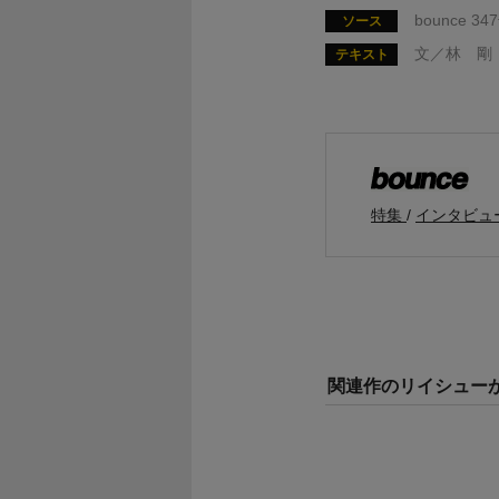
bounce 
ソース
文／林 剛
テキスト
特集
インタビュ
関連作のリイシュー