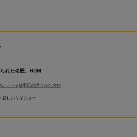
ビ
れられた名匠、HDM
TIAL――HDM周辺の埋もれた名作
と麗しいリイシュー