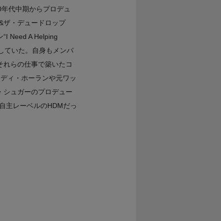
0年代中期からプロデュ
&ザ・デュードロップ
 A Helping
作していた。自身もメンバ
それらの仕事で築いたコ
エディ・ホーランや元ワッ
・シュガーのプロデュー
自主レーベルのHDMだっ