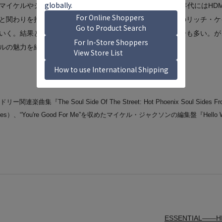
マイケルやジェイムズ・ギャドソンらも参加していた。80年代にはHD
と関わりを持ち、ブラコン・サウンドに対応しながら旧知のリッチ・ケ
いく。結果としてその名は広く浸透せず、いまだに謎の部分も多い。が
ルの魅力を紐解く一助となってくれることだろう。
『The Soul Side Of The Street: Hot Phoenix Soul Sides From T
chives）、“You're Good For Me”を収めたマイケル・ジャクソンの編集盤『Hello Worl
ESSENTIAL―