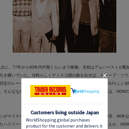
拠点に、77年から80年代中期くらいまで稼働。当初はアムハーストが配
引き継いでいた。当時らしくディスコ調の曲を出せば、ディープ・ソウ
特定のレーベル・カラーこそ見い出せないものの、元ラジオDJらしい
、そんななかでもヴォーカル・コンシャスであり続けたことは、HDM
マイケル・ジャクソンに“You're Good For Me”（73年録音。8
たハドリー一派。特にハル・デイヴィスとは懇意で、それゆえか、HD