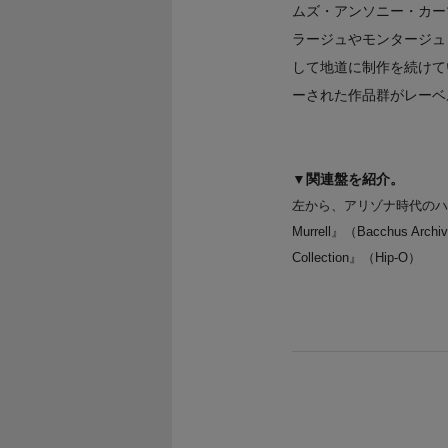
ムズ・アンソニー・カー
ラージュやモンタージュ
して地道に制作を続けて
ーされた作品群がレーベ
▼関連盤を紹介。
左から、アリゾナ時代のハドリー関連楽曲集
Murrell』（Bacchus Ar
Collection』（Hip-O）