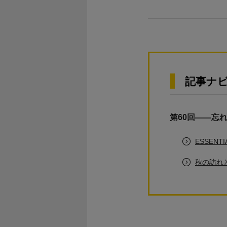
記事ナ
第60回――忘
ESSEN
秋の訪れ