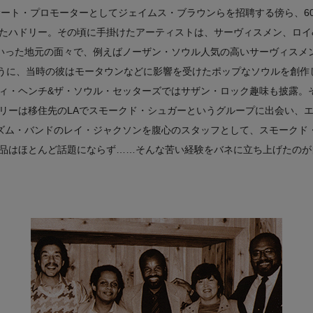
サート・プロモーターとしてジェイムス・ブラウンらを招聘する傍ら、6
たハドリー。その頃に手掛けたアーティストは、サーヴィスメン、ロイ
た地元の面々で、例えばノーザン・ソウル人気の高いサーヴィスメン“I Need
るように、当時の彼はモータウンなどに影響を受けたポップなソウルを創
ィ・ヘンチ&ザ・ソウル・セッターズではサザン・ロック趣味も披露。
リーは移住先のLAでスモークド・シュガーというグループに出会い、
・リズム・バンドのレイ・ジャクソンを腹心のスタッフとして、スモークド
品はほとんど話題にならず……そんな苦い経験をバネに立ち上げたのが