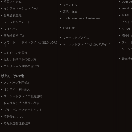
注目アイテム
bounce
キャンセル
インフォメーションメール
intoxic
交換・返品
新規会員登録
TOWER
For International Customers
ショッピングカート
イント
お知らせ
マイページ
K-PO
店舗取置き/予約
Mikiki -
マーケットプレイス
タワーレコードオンラインが選ばれる理
フィー
マーケットプレイスはじめてガイド
由
ソーシ
はじめてのお客様へ
音楽情
欲しい物リストの使い方
コレクション機能の使い方
規約、その他
メンバーズ利用規約
オンライン利用規約
マーケットプレイス利用規約
特定商取引法に基づく表示
プライバシーステートメント
広告停止について
酒類販売管理者標識