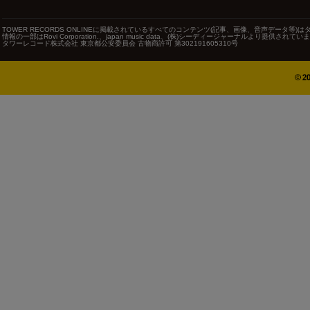
TOWER RECORDS ONLINEに掲載されているすべてのコンテンツ(記事、画像、音声データ
情報の一部はRovi Corporation.、japan music data、(株)シーディージャーナルより提供されてい
タワーレコード株式会社 東京都公安委員会 古物商許可 第302191605310号