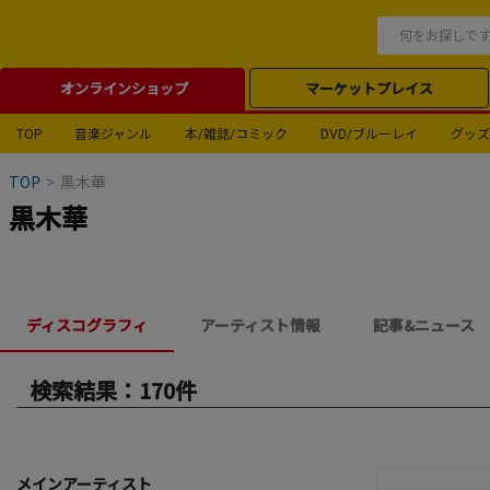
オンラインショップ
マーケットプレイス
TOP
音楽ジャンル
本/雑誌/コミック
DVD/ブルーレイ
グッズ
TOP
>
黒木華
黒木華
ディスコグラフィ
アーティスト情報
記事&ニュース
検索結果：170件
メインアーティスト