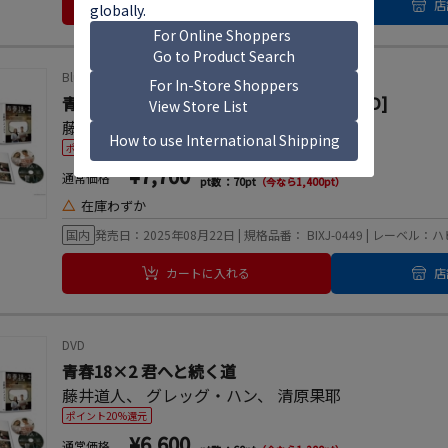
カートに入れる
店
Blu-ray Disc
青春18×2 君へと続く道 [Blu-ray Disc+DVD]
藤井道人
、
グレッグ・ハン
、
清原果耶
ポイント20%還元
¥7,700
通常価格
pt数 ：70pt
（今なら1,400pt）
△
在庫わずか
国内
発売日：2025年08月22日 | 規格品番： BIXJ-0449 | レー
カートに入れる
店
DVD
青春18×2 君へと続く道
藤井道人
、
グレッグ・ハン
、
清原果耶
ポイント20%還元
¥6,600
通常価格