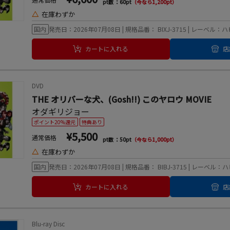
pt数 ：60pt
（今なら1,200pt）
△
在庫わずか
国内
発売日：2026年07月08日 | 規格品番： BIXJ-3715 | レー
カートに入れる
店
DVD
THE オリバーな犬、(Gosh!!) このヤロウ MOVIE
オダギリジョー
ポイント20%還元
特典あり
¥5,500
通常価格
pt数 ：50pt
（今なら1,000pt）
△
在庫わずか
国内
発売日：2026年07月08日 | 規格品番： BIBJ-3715 | レ
カートに入れる
店
Blu-ray Disc