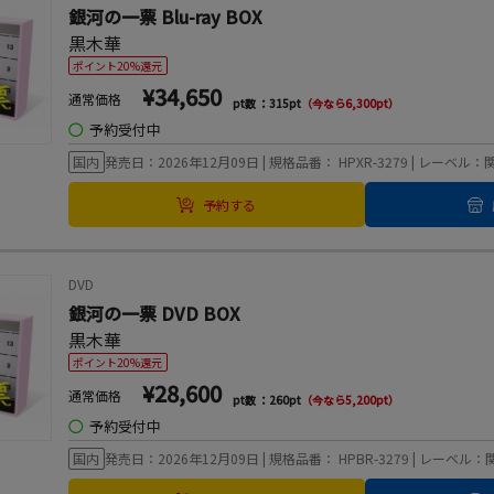
銀河の一票 Blu-ray BOX
黒木華
ポイント20%還元
¥34,650
通常価格
pt数 ：315pt
（今なら6,300pt）
◯
予約受付中
国内
発売日：2026年12月09日 | 規格品番： HPXR-3279 | レーベ
予約する
DVD
銀河の一票 DVD BOX
黒木華
ポイント20%還元
¥28,600
通常価格
pt数 ：260pt
（今なら5,200pt）
◯
予約受付中
国内
発売日：2026年12月09日 | 規格品番： HPBR-3279 | レーベ