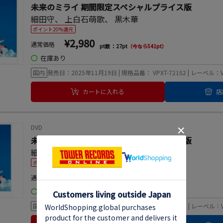
未来のミライ 期間限定スペシャルプライス版
細田守
、
上白石萌歌
、
黒木華
ポイント20%還元
¥2,980
通常価格
pt数 ：27pt
（今なら541pt）
◯
在庫あり
国内
発売日：2025年11月19日 | 規格品番： VPXT-72152 | レーベル：
カートに入れる
店
DVD
未来のミライ 期間限定スペシャルプライス版
細田守
、
上白石萌歌
、
黒木華
ポイント20%還元
¥1,980
通常価格
pt数 ：18pt
（今なら360pt）
◯
在庫あり
国内
発売日：2025年11月19日 | 規格品番： VPBT-14281 | レーベル：