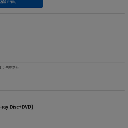
店舗で予約
ーベル：飛鳥新社
ay Disc+DVD]