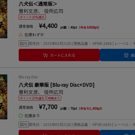
八犬伝＜通常版＞
曽利文彦
、
役所広司
ポイント20%還元
¥4,400
通常価格
pt数 ：40pt
（今なら800pt）
△
在庫わずか
国内
発売日：2025年05月21日 | 規格品番： HPBR-2896 | レー
カートに入れる
店
Blu-ray Disc
八犬伝 豪華版 [Blu-ray Disc+DVD]
曽利文彦
、
役所広司
ポイント20%還元
特典あり
¥7,700
通常価格
pt数 ：70pt
（今なら1,400pt）
◯
在庫あり
国内
発売日：2025年05月21日 | 規格品番： HPXR-2895 | レー