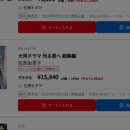
pt数 ：60pt
（今なら1,200pt）
△
在庫わずか
国内
発売日：2025年08月22日 | 規格品番： BIBJ-3678 | レ
カートに入れる
店
Blu-ray Disc
大河ドラマ 光る君へ 総集編
吉高由里子
ポイント20%還元
特典あり
¥15,840
通常価格
pt数 ：144pt
（今なら2,880pt）
△
在庫わずか
国内
発売日：2025年05月23日 | 規格品番： NSBX-54467 | レーベ
カートに入れる
店
DVD