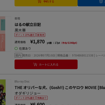
予約する
書籍
はるの献立日記
黒木華
ポイント20%還元
新発売
¥1,870
通常価格
pt数 ：17pt
（今なら340pt）
◯
在庫あり
国内
発売日：2026年07月10日 | 規格品番： 9784868011538 | レ
カートに入れる
Blu-ray Disc
THE オリバーな犬、(Gosh!!) このヤロウ MOVIE [Blu-r
オダギリジョー
ポイント20%還元
特典あり
¥6,600
通常価格