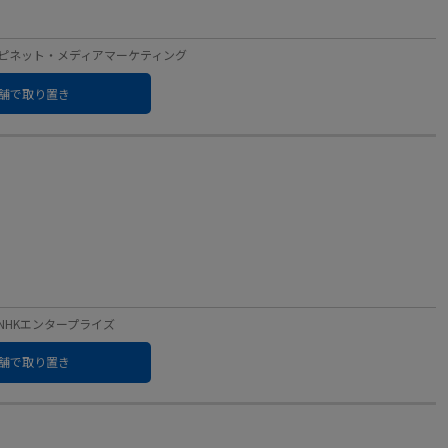
ーベル：ハピネット・メディアマーケティング
舗で取り置き
ル：NHKエンタープライズ
舗で取り置き