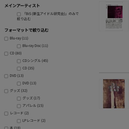
メインアーティスト
「BiS (新生アイドル研究会)」のみで
絞り込む
フォーマットで絞り込む
Blu-ray (11)
Blu-ray Disc (11)
CD (80)
CDシングル (45)
CD (35)
DVD (13)
DVD (13)
グッズ (32)
グッズ (17)
アパレル (15)
レコード (2)
LPレコード (2)
本 (18)