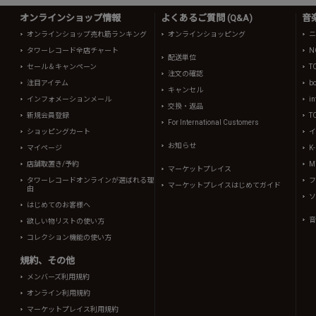
オンラインショップ情報
よくあるご質問 (Q&A)
音
オンラインショップ売れ筋ランキング
オンラインショッピング
ニ
タワーレコード全店チャート
N
配送単位
セール＆キャンペーン
T
注文の確認
注目アイテム
b
キャンセル
インフォメーションメール
in
交換・返品
新規会員登録
T
For International Customers
ショッピングカート
イ
お知らせ
マイページ
K
店舗取置き/予約
Mi
マーケットプレイス
タワーレコードオンラインが選ばれる理
フ
マーケットプレイスはじめてガイド
由
ソ
はじめてのお客様へ
音
欲しい物リストの使い方
コレクション機能の使い方
規約、その他
メンバーズ利用規約
オンライン利用規約
マーケットプレイス利用規約