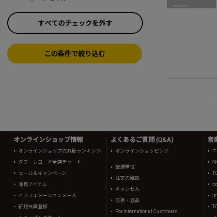
すべてのチェックを外す
この条件で絞り込む
オンラインショップ情報
よくあるご質問 (Q&A)
音
オンラインショップ売れ筋ランキング
オンラインショッピング
ニ
タワーレコード全店チャート
N
配送単位
セール＆キャンペーン
T
注文の確認
注目アイテム
b
キャンセル
インフォメーションメール
in
交換・返品
新規会員登録
T
For International Customers