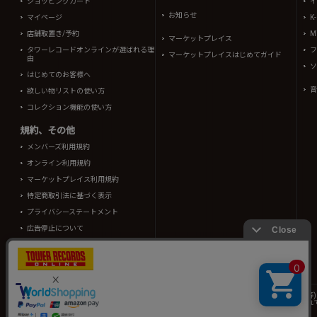
ショッピングカート
イ
お知らせ
マイページ
K
店舗取置き/予約
Mi
マーケットプレイス
タワーレコードオンラインが選ばれる理
フ
マーケットプレイスはじめてガイド
由
ソ
はじめてのお客様へ
音
欲しい物リストの使い方
コレクション機能の使い方
規約、その他
メンバーズ利用規約
オンライン利用規約
マーケットプレイス利用規約
特定商取引法に基づく表示
プライバシーステートメント
広告停止について
酒類販売管理者標識
TOWER RECORDS ONLINEに掲載されているすべてのコンテンツ(記事、画像、音声デ
情報の一部はRovi Corporation.、japan music data、(株)シーディージャーナルより提供
タワーレコード株式会社 東京都公安委員会 古物商許可 第302191605310号