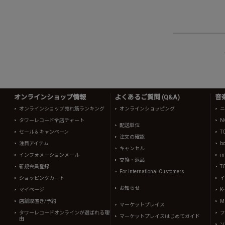
オンラインショップ情報
よくあるご質問 (Q&A)
音
オンラインショップ売れ筋ランキング
オンラインショッピング
ニ
タワーレコード全店チャート
N
配送単位
セール＆キャンペーン
T
注文の確認
注目アイテム
b
キャンセル
インフォメーションメール
in
交換・返品
新規会員登録
T
For International Customers
ショッピングカート
イ
お知らせ
マイページ
K
店舗取置き/予約
Mi
マーケットプレイス
タワーレコードオンラインが選ばれる理
フ
マーケットプレイスはじめてガイド
由
ソ