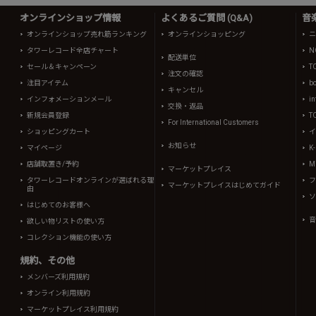
オンラインショップ情報
よくあるご質問 (Q&A)
音
オンラインショップ売れ筋ランキング
オンラインショッピング
ニ
タワーレコード全店チャート
N
配送単位
セール＆キャンペーン
T
注文の確認
注目アイテム
b
キャンセル
インフォメーションメール
in
交換・返品
新規会員登録
T
For International Customers
ショッピングカート
イ
お知らせ
マイページ
K
店舗取置き/予約
Mi
マーケットプレイス
タワーレコードオンラインが選ばれる理
フ
マーケットプレイスはじめてガイド
由
ソ
はじめてのお客様へ
音
欲しい物リストの使い方
コレクション機能の使い方
規約、その他
メンバーズ利用規約
オンライン利用規約
マーケットプレイス利用規約