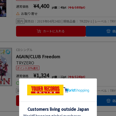
¥4,400
通常価格
pt数 ：40pt
（今なら800pt）
△
お取り寄せ
国内
発売日：2019年04月24日 | 規格品番： TRZDV-1 | レーベル：TRYZE
カートに入れる
店
CDシングル
AGAIN/CLUB Freedom
TRYZERO
ポイント20%還元
¥1,324
通常価格
pt数 ：12pt
（今なら240pt）
◯
在庫あり
国内
発売日：2018年11月13日 | 規格品番： TRYZR-5 | レーベル：TRYZE
カートに入れる
店