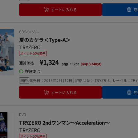
カートに入れる
店
CDシングル
夏のカケラ＜Type-A＞
TRYZERO
ポイント20%還元
¥1,324
通常価格
pt数 ：12pt
（今なら240pt）
◯
在庫あり
国内
発売日：2019年09月10日 | 規格品番： TRYZR-6 | レーベル：TRYZE
カートに入れる
店
DVD
TRYZERO 2ndワンマン～Acceleration～
TRYZERO
ポイント20%還元