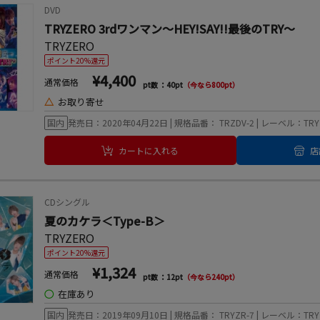
DVD
TRYZERO 3rdワンマン～HEY!SAY!!最後のTRY～
TRYZERO
ポイント20%還元
¥4,400
通常価格
pt数 ：40pt
（今なら800pt）
△
お取り寄せ
国内
発売日：2020年04月22日 | 規格品番： TRZDV-2 | レーベル：TRYZE
カートに入れる
店
CDシングル
夏のカケラ＜Type-B＞
TRYZERO
ポイント20%還元
¥1,324
通常価格
pt数 ：12pt
（今なら240pt）
◯
在庫あり
国内
発売日：2019年09月10日 | 規格品番： TRYZR-7 | レーベル：TRYZE