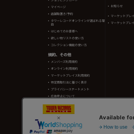
ショッピングカート
お知らせ
マイページ
店舗取置き/予約
マーケットプレ
タワーレコードオンラインが選ばれる理
マーケットプレ
由
はじめてのお客様へ
欲しい物リストの使い方
コレクション機能の使い方
規約、その他
メンバーズ利用規約
オンライン利用規約
マーケットプレイス利用規約
特定商取引法に基づく表示
プライバシーステートメント
広告停止について
酒類販売管理者標識
TOWER RECORDS ONLINEに掲載されているすべての
情報の一部はRovi Corporation.、japan music data
タワーレコード株式会社 東京都公安委員会 古物商許可 第302191