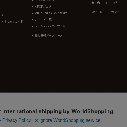
イントキブログ
渋谷店ホームページ
K-POPブログ
タワーレコードカフェ
Mikiki - music review site
イス
フィード一覧
イスはじめてガイド
ソーシャルメディア一覧
音楽情報データベース
コンテンツ(記事、画像、音声データ等)はタワーレコード株式会社の承諾なしに無断転載することはできませ
、(株)シーディージャーナルより提供されています。
605310号