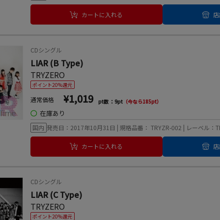
カートに入れる
店
CDシングル
LIAR (B Type)
TRYZERO
ポイント20%還元
¥1,019
通常価格
pt数 ：9pt
（今なら185pt）
◯
在庫あり
国内
発売日：2017年10月31日 | 規格品番： TRYZR-002 | レーベル：TRY
カートに入れる
店
CDシングル
LIAR (C Type)
TRYZERO
ポイント20%還元