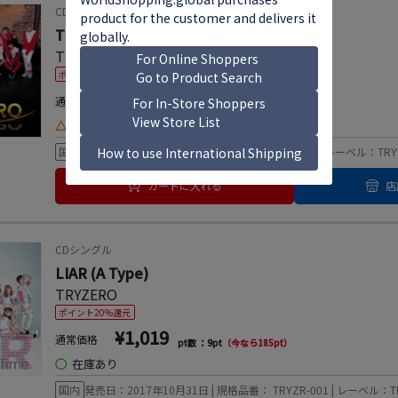
CD
TRYZERO COMPILATION ALBUM
TRYZERO
ポイント20%還元
¥3,300
通常価格
pt数 ：30pt
（今なら600pt）
△
お取り寄せ
国内
発売日：2018年04月03日 | 規格品番： TRYZR-4 | レーベル：TRYZE
カートに入れる
店
CDシングル
LIAR (A Type)
TRYZERO
ポイント20%還元
¥1,019
通常価格
pt数 ：9pt
（今なら185pt）
◯
在庫あり
国内
発売日：2017年10月31日 | 規格品番： TRYZR-001 | レーベル：TRY