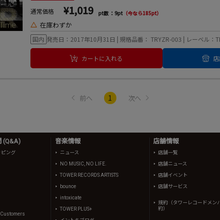
¥1,019
通常価格
pt数 ：9pt
（今なら185pt）
△
在庫わずか
国内
発売日：2017年10月31日 | 規格品番： TRYZR-003 | レーベル：TRY
カートに入れる
店
1
前へ
次へ
(Q&A)
音楽情報
店舗情報
ッピング
ニュース
店舗一覧
NO MUSIC, NO LIFE.
店舗ニュース
TOWER RECORDS ARTISTS
店舗イベント
bounce
店舗サービス
intoxicate
規約（タワーレコードメン
約）
TOWER PLUS+
l Customers