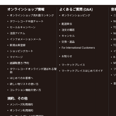
オンラインショップ情報
よくあるご質問 (Q&A)
音
オンラインショップ売れ筋ランキング
オンラインショッピング
ニ
タワーレコード全店チャート
N
配送単位
セール＆キャンペーン
T
注文の確認
注目アイテム
b
キャンセル
インフォメーションメール
in
交換・返品
新規会員登録
T
For International Customers
ショッピングカート
イ
お知らせ
マイページ
K
店舗取置き/予約
Mi
マーケットプレイス
タワーレコードオンラインが選ばれる理
フ
マーケットプレイスはじめてガイド
由
ソ
はじめてのお客様へ
音
欲しい物リストの使い方
コレクション機能の使い方
規約、その他
メンバーズ利用規約
オンライン利用規約