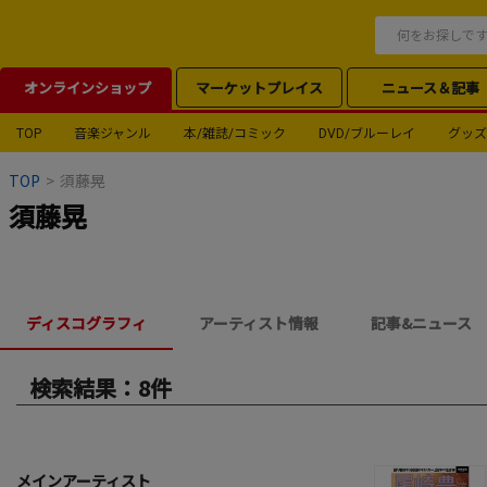
オンラインショップ
マーケットプレイス
ニュース＆記事
TOP
音楽ジャンル
本/雑誌/コミック
DVD/ブルーレイ
グッズ
TOP
>
須藤晃
須藤晃
ディスコグラフィ
アーティスト情報
記事&ニュース
検索結果：8件
メインアーティスト