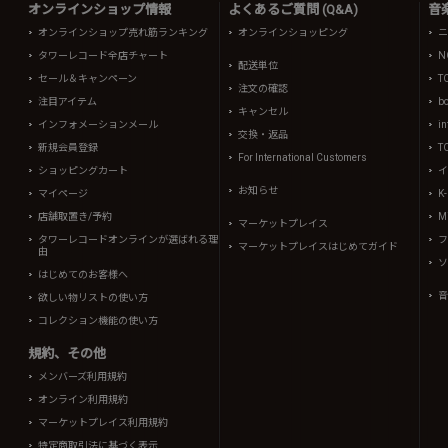
オンラインショップ情報
よくあるご質問 (Q&A)
音
オンラインショップ売れ筋ランキング
オンラインショッピング
ニ
タワーレコード全店チャート
N
配送単位
セール＆キャンペーン
T
注文の確認
注目アイテム
b
キャンセル
インフォメーションメール
in
交換・返品
新規会員登録
T
For International Customers
ショッピングカート
イ
お知らせ
マイページ
K
店舗取置き/予約
Mi
マーケットプレイス
タワーレコードオンラインが選ばれる理
フ
マーケットプレイスはじめてガイド
由
ソ
はじめてのお客様へ
音
欲しい物リストの使い方
コレクション機能の使い方
規約、その他
メンバーズ利用規約
オンライン利用規約
マーケットプレイス利用規約
特定商取引法に基づく表示