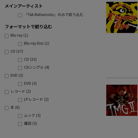
メインアーティスト
「Tak Matsumoto」のみで絞り込む
フォーマットで絞り込む
Blu-ray (1)
Blu-ray Disc (1)
CD (37)
CD (33)
CDシングル (4)
DVD (3)
DVD (3)
レコード (2)
LPレコード (2)
本 (6)
ムック (3)
雑誌 (3)