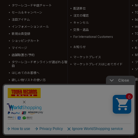
タワーレコード全店チャート
N
配送単位
セール＆キャンペーン
T
注文の確認
注目アイテム
b
キャンセル
インフォメーションメール
in
交換・返品
新規会員登録
T
For International Customers
ショッピングカート
イ
お知らせ
マイページ
K
店舗取置き/予約
Mi
マーケットプレイス
タワーレコードオンラインが選ばれる理
フ
マーケットプレイスはじめてガイド
由
ソ
はじめてのお客様へ
音
欲しい物リストの使い方
コレクション機能の使い方
規約、その他
メンバーズ利用規約
オンライン利用規約
マーケットプレイス利用規約
特定商取引法に基づく表示
プライバシーステートメント