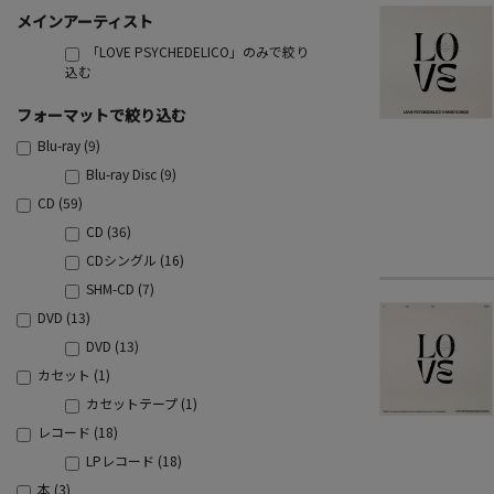
メインアーティスト
「LOVE PSYCHEDELICO」のみで絞り
込む
フォーマットで絞り込む
Blu-ray (9)
Blu-ray Disc (9)
CD (59)
CD (36)
CDシングル (16)
SHM-CD (7)
DVD (13)
DVD (13)
カセット (1)
カセットテープ (1)
レコード (18)
LPレコード (18)
本 (3)