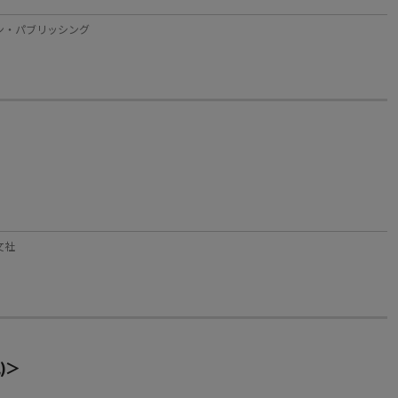
ル：ワン・パブリッシング
文社
嵐)＞