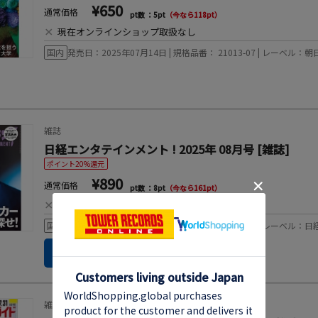
¥650
通常価格
pt数 ：5pt
（今なら118pt）
×
現在オンラインショップ取扱なし
国内
発売日：2025年07月14日 | 規格品番： 21013-07 | レーベル：
雑誌
日経エンタテインメント ! 2025年 08月号 [雑誌]
ポイント20%還元
¥890
通常価格
pt数 ：8pt
（今なら161pt）
×
現在オンラインショップ取扱なし
国内
発売日：2025年07月04日 | 規格品番： 07183-08 | レーベル
店舗で取り置き
雑誌