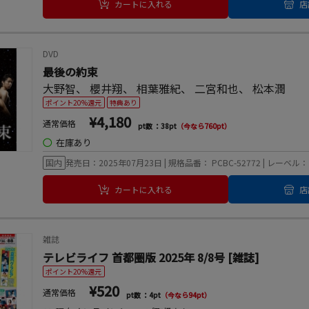
カートに入れる
店
DVD
最後の約束
大野智
、
櫻井翔
、
相葉雅紀
、
二宮和也
、
松本潤
ポイント20%還元
特典あり
¥4,180
通常価格
pt数 ：38pt
（今なら760pt）
◯
在庫あり
国内
発売日：2025年07月23日 | 規格品番： PCBC-52772 | レー
カートに入れる
店
雑誌
テレビライフ 首都圏版 2025年 8/8号 [雑誌]
ポイント20%還元
¥520
通常価格
pt数 ：4pt
（今なら94pt）