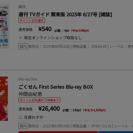
雑誌
週刊 TVガイド 関東版 2025年 6/27号 [雑誌]
ポイント20%還元
¥540
通常価格
pt数 ：4pt
（今なら98pt）
×
現在オンラインショップ取扱なし
国内
発売日：2025年06月18日 | 規格品番： 20844-06 | レーベル
Blu-ray Disc
ごくせん First Series Blu-ray BOX
仲間由紀恵
ポイント20%還元
特典あり
¥26,400
通常価格
pt数 ：240pt
（今なら4,800pt）
△
在庫わずか
国内
発売日：2025年03月19日 | 規格品番： VPXX-72119 | レーベル：