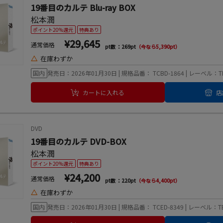
19番目のカルテ Blu-ray BOX
松本潤
ポイント20%還元
特典あり
¥29,645
通常価格
pt数 ：269pt
（今なら5,390pt）
△
在庫わずか
国内
発売日：2026年01月30日 | 規格品番： TCBD-1864 | レーベル
カートに入れる
店
DVD
19番目のカルテ DVD-BOX
松本潤
ポイント20%還元
特典あり
¥24,200
通常価格
pt数 ：220pt
（今なら4,400pt）
△
在庫わずか
国内
発売日：2026年01月30日 | 規格品番： TCED-8349 | レーベル