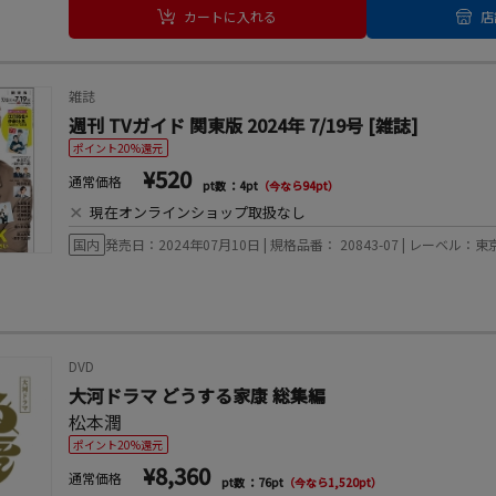
カートに入れる
店
雑誌
週刊 TVガイド 関東版 2024年 7/19号 [雑誌]
ポイント20%還元
¥520
通常価格
pt数 ：4pt
（今なら94pt）
×
現在オンラインショップ取扱なし
国内
発売日：2024年07月10日 | 規格品番： 20843-07 | レーベル
DVD
大河ドラマ どうする家康 総集編
松本潤
ポイント20%還元
¥8,360
通常価格
pt数 ：76pt
（今なら1,520pt）