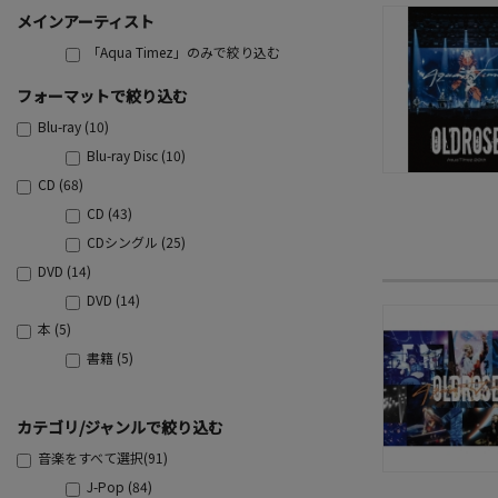
メインアーティスト
「Aqua Timez」のみで絞り込む
フォーマットで絞り込む
Blu-ray (10)
Blu-ray Disc (10)
CD (68)
CD (43)
CDシングル (25)
DVD (14)
DVD (14)
本 (5)
書籍 (5)
カテゴリ/ジャンルで絞り込む
音楽をすべて選択(91)
J-Pop (84)