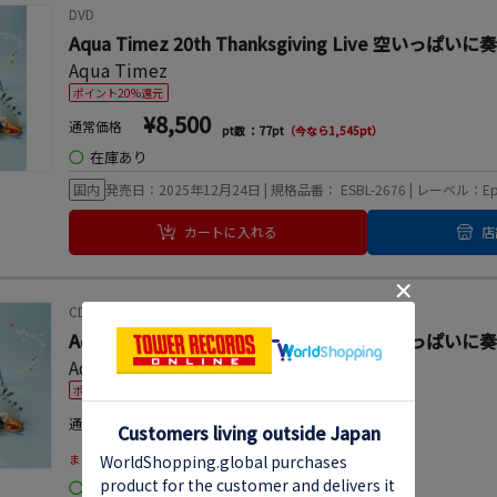
DVD
Aqua Timez 20th Thanksgiving Live 空いっぱ
Aqua Timez
ポイント20%還元
¥8,500
通常価格
pt数 ：77pt
（今なら1,545pt）
◯
在庫あり
国内
発売日：2025年12月24日 | 規格品番： ESBL-2676 | レーベル：Ep
カートに入れる
店
CD
Aqua Timez 20th Thanksgiving Live 空いっぱ
Aqua Timez
ポイント20%還元
¥3,300
通常価格
pt数 ：30pt
（今なら600pt）
¥2,805
まとめてオフ
pt数 ：25pt
（今なら510pt）
◯
在庫あり