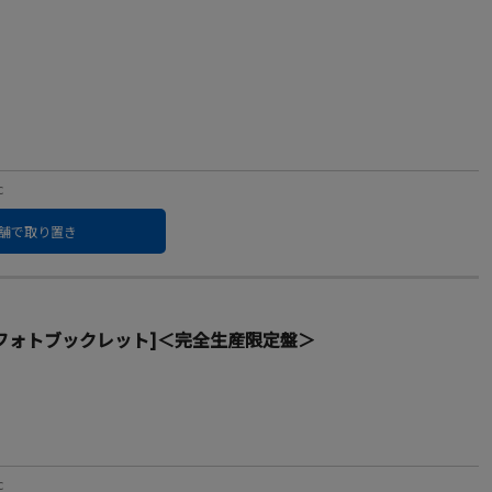
c
舗で取り置き
ray Disc+フォトブックレット]＜完全生産限定盤＞
c