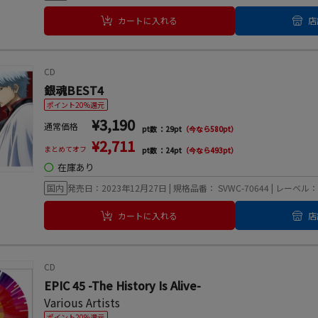
カートに入れる
店
CD
銀魂BEST4
ポイント20%還元
¥3,190
通常価格
pt数 ：29pt
（今なら580pt）
¥2,711
まとめてオフ
pt数 ：24pt
（今なら493pt）
◯
在庫あり
国内
発売日：2023年12月27日 | 規格品番： SVWC-70644 | レー
カートに入れる
店
CD
EPIC 45 -The History Is Alive-
Various Artists
ポイント20%還元