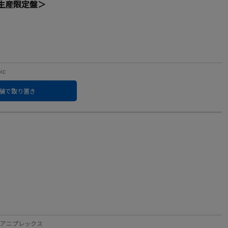
初回生産限定盤＞
ic
舗で取り置き
ベル：アニプレックス