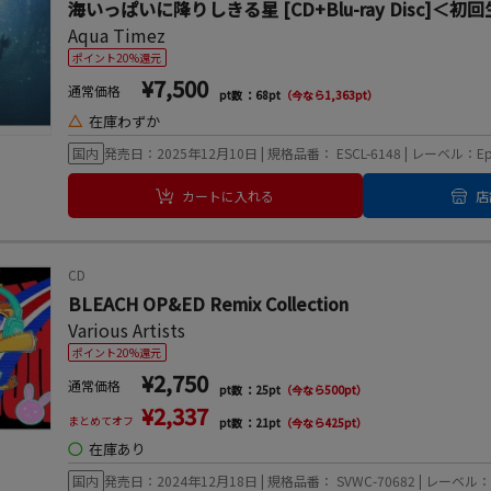
海いっぱいに降りしきる星 [CD+Blu-ray Disc]＜
Aqua Timez
ポイント20%還元
¥7,500
通常価格
pt数 ：68pt
（今なら1,363pt）
△
在庫わずか
国内
発売日：2025年12月10日 | 規格品番： ESCL-6148 | レーベル：Ep
カートに入れる
店
CD
BLEACH OP&ED Remix Collection
Various Artists
ポイント20%還元
¥2,750
通常価格
pt数 ：25pt
（今なら500pt）
¥2,337
まとめてオフ
pt数 ：21pt
（今なら425pt）
◯
在庫あり
国内
発売日：2024年12月18日 | 規格品番： SVWC-70682 | レー