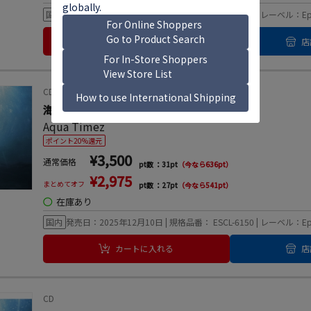
国内
発売日：2025年12月24日 | 規格品番： ESCL-6167 | レーベル：Ep
カートに入れる
店
CD
海いっぱいに降りしきる星＜通常盤＞
Aqua Timez
ポイント20%還元
¥3,500
通常価格
pt数 ：31pt
（今なら636pt）
¥2,975
まとめてオフ
pt数 ：27pt
（今なら541pt）
◯
在庫あり
国内
発売日：2025年12月10日 | 規格品番： ESCL-6150 | レーベル：Ep
カートに入れる
店
CD