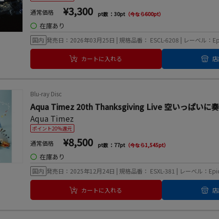
¥3,300
通常価格
pt数 ：30pt
（今なら600pt）
◯
在庫あり
国内
発売日：2026年03月25日 | 規格品番： ESCL-6208 | レーベル：Ep
カートに入れる
店
Blu-ray Disc
Aqua Timez 20th Thanksgiving Live 空いっぱ
Aqua Timez
ポイント20%還元
¥8,500
通常価格
pt数 ：77pt
（今なら1,545pt）
◯
在庫あり
国内
発売日：2025年12月24日 | 規格品番： ESXL-381 | レーベル：Epi
カートに入れる
店