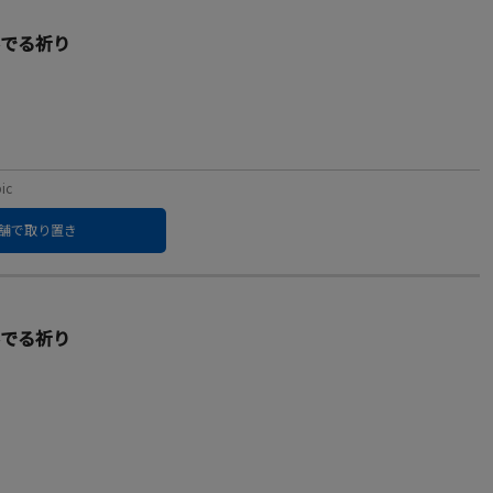
いに奏でる祈り
ic
舗で取り置き
いに奏でる祈り