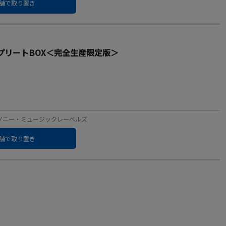
舗で取り置き
DコンプリートBOX＜完全生産限定版＞
ーベル：ソニー・ミュージックレーベルズ
舗で取り置き