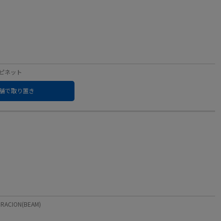
：ハピネット
舗で取り置き
ACION(BEAM)