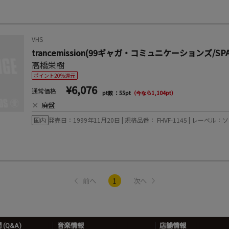
VHS
trancemission(99ギャガ・コミュニケーションズ/SPAC
高橋栄樹
ポイント20%還元
¥6,076
通常価格
pt数 ：55pt
（今なら1,104pt）
×
廃盤
国内
発売日：1999年11月20日 | 規格品番： FHVF-1145 | レー
1
前へ
次へ
(Q&A)
音楽情報
店舗情報