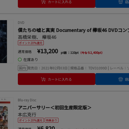
カートに入れる
店
DVD
僕たちの嘘と真実 Documentary of 欅坂46 DV
高橋栄樹
、
欅坂46
ポイント20%還元
¥13,200
通常価格
pt数 ：120pt
（今なら2,400pt）
◯
在庫あり
国内
発売日：2021年02月03日 | 規格品番： TDV31099D | レ
カートに入れる
店
Blu-ray Disc
アニバーサリー＜初回生産限定版＞
本広克行
ポイント20%還元
特典あり
¥6,820
通常価格