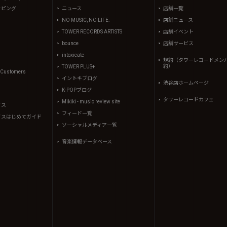
ッピング
ニュース
店舗一覧
NO MUSIC, NO LIFE.
店舗ニュース
TOWER RECORDS ARTISTS
店舗イベント
bounce
店舗サービス
intoxicate
規約（タワーレコードメン
約）
TOWER PLUS+
l Customers
イントキブログ
渋谷店ホームページ
K-POPブログ
タワーレコードカフェ
Mikiki - music review site
イス
フィード一覧
イスはじめてガイド
ソーシャルメディア一覧
音楽情報データベース