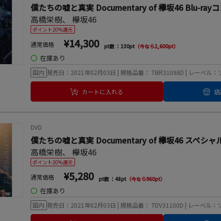
僕たちの嘘と真実 Documentary of 欅坂46 Blu
高橋栄樹
、
欅坂46
ポイント20%還元
¥14,300
通常価格
pt数 ：130pt
（今なら2,600pt）
◯
在庫あり
国内
発売日：2021年02月03日 | 規格品番： TBR31098D | レ
カートに入れる
店
DVD
僕たちの嘘と真実 Documentary of 欅坂46 スペ
高橋栄樹
、
欅坂46
ポイント20%還元
¥5,280
通常価格
pt数 ：48pt
（今なら960pt）
◯
在庫あり
国内
発売日：2021年02月03日 | 規格品番： TDV31100D | レ