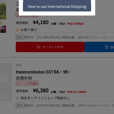
コネコノキモチ
高橋栄樹
、
遠藤舞
ポイント20%還元
¥4,180
通常価格
pt数 ：38pt
（今なら760pt）
△
お取り寄せ
国内
発売日：2011年08月02日 | 規格品番： BIBJ-8071 | レーベル
カートに入れる
店
DVD
tranncemission EXTRA・99・
高橋栄樹
ポイント20%還元
¥6,380
通常価格
pt数 ：58pt
（今なら1,160pt）
×
現在オンラインショップ取扱なし
国内
発売日：2000年04月14日 | 規格品番： ORDX-1004 | レーベル：OR