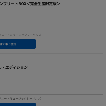
-rayコンプリートBOX＜完全生産限定版＞
ーベル：ソニー・ミュージックレーベルズ
舗で取り置き
シャル・エディション
ーベル：ソニー・ミュージックレーベルズ