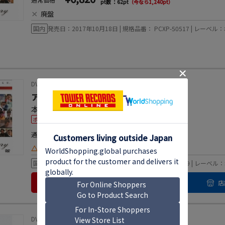
pt数 ：62pt
（今なら1,240pt）
×
廃盤
国内
発売日：2017年10月18日 | 規格品番： PCXP-50517 | レー
DVD
アニバーサリー
本広克行
ポイント20%還元
¥4,180
通常価格
pt数 ：38pt
（今なら760pt）
△
お取り寄せ
国内
発売日：2017年10月18日 | 規格品番： PCBP-53609 | レー
カートに入れる
店
DVD