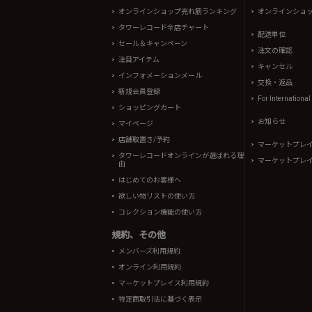
オンラインショップ売れ筋ランキング
オンラインショ
タワーレコード全店チャート
配送単位
セール＆キャンペーン
注文の確認
注目アイテム
キャンセル
インフォメーションメール
交換・返品
新規会員登録
For Internationa
ショッピングカート
お知らせ
マイページ
店舗取置き/予約
マーケットプレ
タワーレコードオンラインが選ばれる理
マーケットプレ
由
はじめてのお客様へ
欲しい物リストの使い方
コレクション機能の使い方
規約、その他
メンバーズ利用規約
オンライン利用規約
マーケットプレイス利用規約
特定商取引法に基づく表示