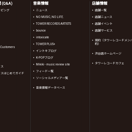
(Q&A)
音楽情報
店舗情報
ッピング
ニュース
店舗一覧
NO MUSIC, NO LIFE.
店舗ニュース
TOWER RECORDS ARTISTS
店舗イベント
bounce
店舗サービス
intoxicate
規約（タワーレコードメン
約）
TOWER PLUS+
l Customers
イントキブログ
渋谷店ホームページ
K-POPブログ
タワーレコードカフェ
Mikiki - music review site
イス
フィード一覧
イスはじめてガイド
ソーシャルメディア一覧
音楽情報データベース