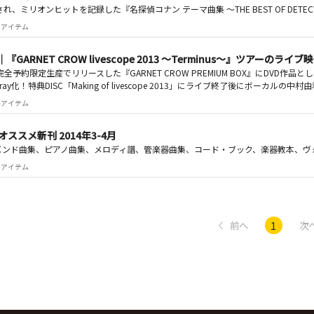
され、ミリオンヒットを記録した『名探偵コナン テーマ曲集 ～THE BEST OF DETE
 注目アイテム
W｜『GARNET CROW livescope 2013 ～Terminus～』ツアーのライ
全予約限定生産でリリースした『GARNET CROW PREMIUM BOX』にDVD作品としてのみ収
ray化！特典DISC「Making of livescope 2013」にライブ終了後にボーカ
 注目アイテム
ススメ新刊 2014年3-4月
バンド曲集、ピアノ曲集、メロディ譜、管楽器曲集、コード・ブック、楽器教本、ヴ
 注目アイテム
1
前へ
次