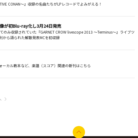
CTIVE CONAN～』収録の名曲たちがLPレコードでよみがえる！
ブ映像が初Blu-ray化し3月24日発売
録されていた『GARNET CROW livescope 2013 ～Terminus～』ライブツ
ルの中村由利から語られた解散発表MCを初収録
ォーカル教本など、楽譜（スコア）関連の新刊はこちら
へ