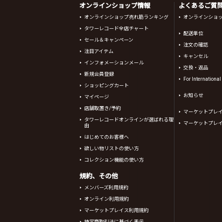
オンラインショップ情報
よくあるご質問 
オンラインショップ売れ筋ランキング
オンラインショ
タワーレコード全店チャート
配送単位
セール＆キャンペーン
注文の確認
注目アイテム
キャンセル
インフォメーションメール
交換・返品
新規会員登録
For Internationa
ショッピングカート
お知らせ
マイページ
店舗取置き/予約
マーケットプレ
タワーレコードオンラインが選ばれる理
マーケットプレ
由
はじめてのお客様へ
欲しい物リストの使い方
コレクション機能の使い方
規約、その他
メンバーズ利用規約
オンライン利用規約
マーケットプレイス利用規約
特定商取引法に基づく表示