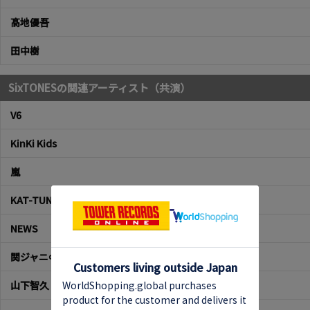
髙地優吾
田中樹
SixTONESの関連アーティスト（共演）
V6
KinKi Kids
嵐
KAT-TUN
NEWS
関ジャニ∞
山下智久