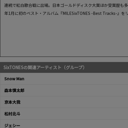
連続で紅白歌合戦に出場。日本ゴールドディスク大賞ほか受賞歴も多数。20
年1月に初のベスト・アルバム『MILESixTONES -Best Tracks-』
SixTONESの関連アーティスト（グループ）
Snow Man
森本慎太郎
京本大我
松村北斗
ジェシー