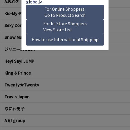
A.B.C-Z
Kis-My-Ft2
Sexy Zone
Snow Man
ジャニーズWEST
Hey! Say! JUMP
King & Prince
Twenty★Twenty
Travis Japan
なにわ男子
Aぇ! group