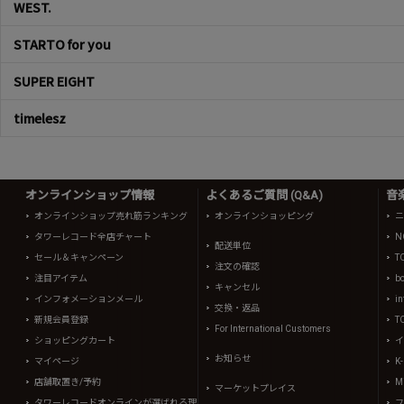
WEST.
STARTO for you
SUPER EIGHT
timelesz
オンラインショップ情報
よくあるご質問 (Q&A)
音
オンラインショップ売れ筋ランキング
オンラインショッピング
ニ
タワーレコード全店チャート
N
配送単位
セール＆キャンペーン
T
注文の確認
注目アイテム
b
キャンセル
インフォメーションメール
in
交換・返品
新規会員登録
T
For International Customers
ショッピングカート
イ
お知らせ
マイページ
K
店舗取置き/予約
Mi
マーケットプレイス
タワーレコードオンラインが選ばれる理
フ