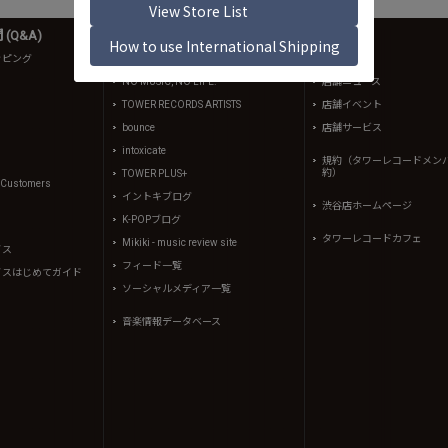
(Q&A)
音楽情報
店舗情報
ッピング
ニュース
店舗一覧
NO MUSIC, NO LIFE.
店舗ニュース
TOWER RECORDS ARTISTS
店舗イベント
bounce
店舗サービス
intoxicate
規約（タワーレコードメン
約）
TOWER PLUS+
l Customers
イントキブログ
渋谷店ホームページ
K-POPブログ
タワーレコードカフェ
Mikiki - music review site
イス
フィード一覧
イスはじめてガイド
ソーシャルメディア一覧
音楽情報データベース