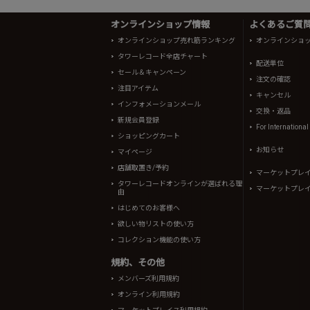
オンラインショップ情報
よくあるご質問 
オンラインショップ売れ筋ランキング
オンラインショ
タワーレコード全店チャート
配送単位
セール＆キャンペーン
注文の確認
注目アイテム
キャンセル
インフォメーションメール
交換・返品
新規会員登録
For Internationa
ショッピングカート
お知らせ
マイページ
店舗取置き/予約
マーケットプレ
タワーレコードオンラインが選ばれる理
マーケットプレ
由
はじめてのお客様へ
欲しい物リストの使い方
コレクション機能の使い方
規約、その他
メンバーズ利用規約
オンライン利用規約