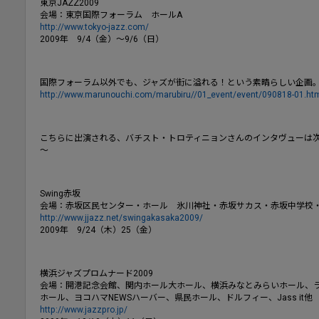
東京JAZZ2009
会場：東京国際フォーラム ホールA
http://www.tokyo-jazz.com/
2009年 9/4（金）～9/6（日）
国際フォーラム以外でも、ジャズが街に溢れる！という素晴らしい企画
http://www.marunouchi.com/marubiru//01_event/event/090818-01.ht
こちらに出演される、バチスト・トロティニョンさんのインタヴューは次号
～
Swing赤坂
会場：赤坂区民センター・ホール 氷川神社・赤坂サカス・赤坂中学校・B-
http://www.jjazz.net/swingakasaka2009/
2009年 9/24（木）25（金）
横浜ジャズプロムナード2009
会場：開港記念会館、関内ホール大ホール、横浜みなとみらいホール、
ホール、ヨコハマNEWSハーバー、県民ホール、ドルフィー、Jass it他
http://www.jazzpro.jp/