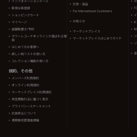
インフォメーションメール
in
交換・返品
新規会員登録
T
For International Customers
ショッピングカート
イ
お知らせ
マイページ
K
店舗取置き/予約
Mi
マーケットプレイス
タワーレコードオンラインが選ばれる理
フ
マーケットプレイスはじめてガイド
由
ソ
はじめてのお客様へ
音
欲しい物リストの使い方
コレクション機能の使い方
規約、その他
メンバーズ利用規約
オンライン利用規約
マーケットプレイス利用規約
特定商取引法に基づく表示
プライバシーステートメント
広告停止について
酒類販売管理者標識