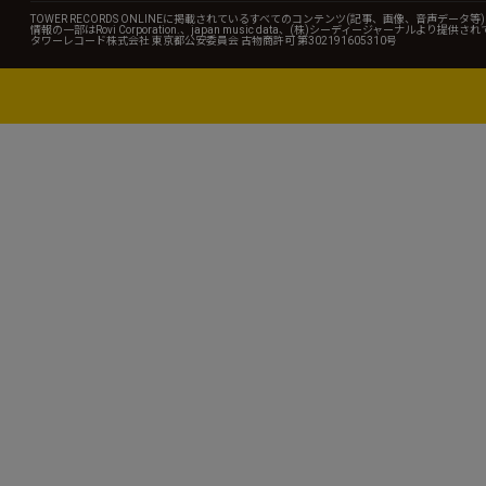
TOWER RECORDS ONLINEに掲載されているすべてのコンテンツ(記事、画像、音声デ
情報の一部はRovi Corporation.、japan music data、(株)シーディージャーナルより提供
タワーレコード株式会社 東京都公安委員会 古物商許可 第302191605310号