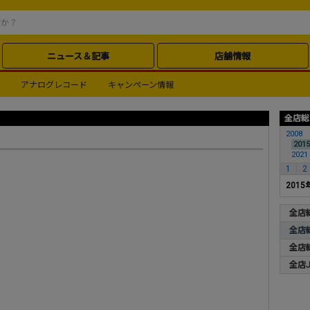
ニュース＆記事
店舗情報
アナログレコード
キャンペーン情報
全店総
2008
2015
2021
1
2
2015
全店
全店
全店
全店J-